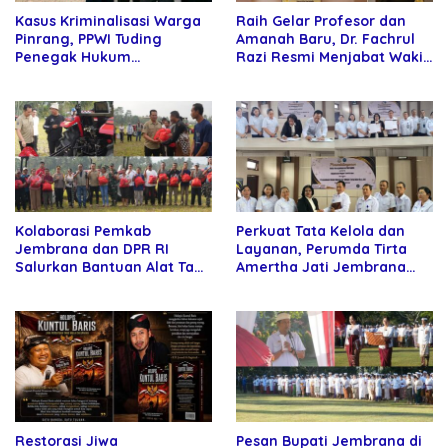
Kasus Kriminalisasi Warga
Raih Gelar Profesor dan
Pinrang, PPWI Tuding
Amanah Baru, Dr. Fachrul
Penegak Hukum
Razi Resmi Menjabat Wakil
Bersekongkol
Rektor Universitas
Kartamulia
Kolaborasi Pemkab
Perkuat Tata Kelola dan
Jembrana dan DPR RI
Layanan, Perumda Tirta
Salurkan Bantuan Alat Tani
Amertha Jati Jembrana
kepada Petani
Gandeng Kejari Jembrana
Restorasi Jiwa
Pesan Bupati Jembrana di