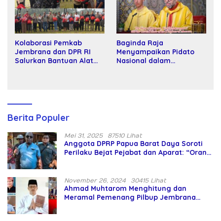
Baginda Raja
Kolaborasi Pemkab
Menyampaikan Pidato
Jembrana dan DPR RI
Nasional dalam
Salurkan Bantuan Alat
Peringatan Hari Takhta
Tani kepada Petani
(Teks Lengkap)
Berita Populer
Mei 31, 2025
87510 Lihat
Anggota DPRP Papua Barat Daya Soroti
Perilaku Bejat Pejabat dan Aparat: “Orang
Asing Pencaplok Lahan Dibela,
Masyarakat Adat Dibiarkan Merana
November 26, 2024
30415 Lihat
Ahmad Muhtarom Menghitung dan
Meramal Pemenang Pilbup Jembrana
Tahun 2024 Gunakan Ilmu Naga Hari