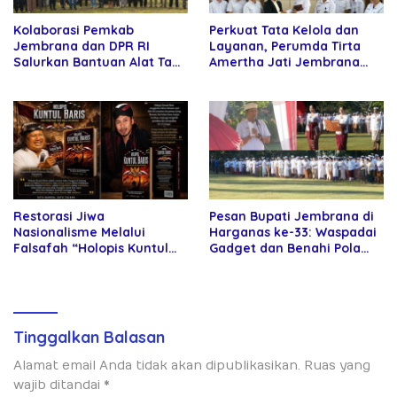
Kolaborasi Pemkab
Perkuat Tata Kelola dan
Jembrana dan DPR RI
Layanan, Perumda Tirta
Salurkan Bantuan Alat Tani
Amertha Jati Jembrana
kepada Petani
Gandeng Kejari Jembrana
Restorasi Jiwa
Pesan Bupati Jembrana di
Nasionalisme Melalui
Harganas ke-33: Waspadai
Falsafah “Holopis Kuntul
Gadget dan Benahi Pola
Baris”
Asuh Anak
Tinggalkan Balasan
Alamat email Anda tidak akan dipublikasikan.
Ruas yang
wajib ditandai
*