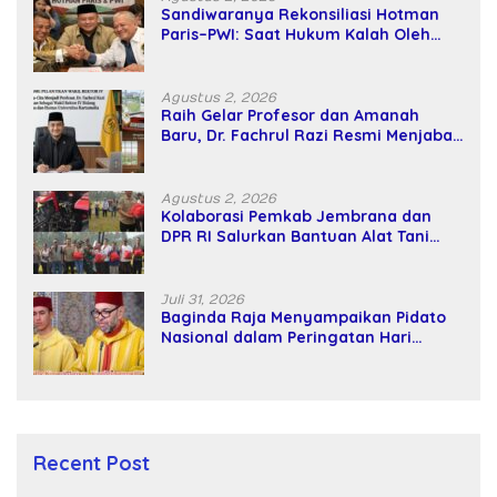
Sandiwaranya Rekonsiliasi Hotman
Paris–PWI: Saat Hukum Kalah Oleh
Kekuatan Tawar dan Panggung Elit
Agustus 2, 2026
Raih Gelar Profesor dan Amanah
Baru, Dr. Fachrul Razi Resmi Menjabat
Wakil Rektor Universitas Kartamulia
Agustus 2, 2026
Kolaborasi Pemkab Jembrana dan
DPR RI Salurkan Bantuan Alat Tani
kepada Petani
Juli 31, 2026
Baginda Raja Menyampaikan Pidato
Nasional dalam Peringatan Hari
Takhta (Teks Lengkap)
Recent Post