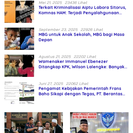
Mei 21, 2025
23436 Lihat
Terkait Kriminalisasi Aiptu Labora Sitorus,
Komnas HAM: Terjadi Penyalahgunaan
Wewenang dan Pengabaian Perlindungan
HAM oleh Penegak Hukum
September 23, 2025
22926 Lihat
MBG untuk Anak Sekolah, MBG bagi Masa
Depan
Agustus 21, 2025
22202 Lihat
Wamenaker Immanuel Ebenezer
Ditangkap KPK, Wilson Lalengke: Banyak
Menteri Prabowo Bermasalah
Juni 27, 2025
22062 Lihat
Pengamat Kebijakan Pemerintah Frans
Baho Sikapi dengan Tegas, PT. Berantas
Abipraya Jangan Persulit Pemborong
Lokal