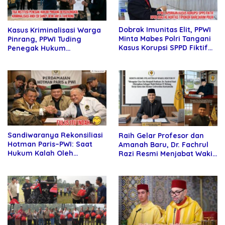
Dobrak Imunitas Elit, PPWI
Kasus Kriminalisasi Warga
Minta Mabes Polri Tangani
Pinrang, PPWI Tuding
Kasus Korupsi SPPD Fiktif
Penegak Hukum
DPRD Riau
Bersekongkol
Sandiwaranya Rekonsiliasi
Raih Gelar Profesor dan
Hotman Paris–PWI: Saat
Amanah Baru, Dr. Fachrul
Hukum Kalah Oleh
Razi Resmi Menjabat Wakil
Kekuatan Tawar dan
Rektor Universitas
Panggung Elit
Kartamulia