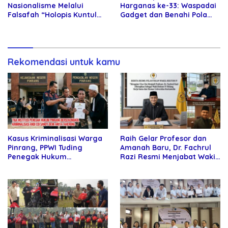
Nasionalisme Melalui
Harganas ke-33: Waspadai
Falsafah “Holopis Kuntul
Gadget dan Benahi Pola
Baris”
Asuh Anak
Rekomendasi untuk kamu
Kasus Kriminalisasi Warga
Raih Gelar Profesor dan
Pinrang, PPWI Tuding
Amanah Baru, Dr. Fachrul
Penegak Hukum
Razi Resmi Menjabat Wakil
Bersekongkol
Rektor Universitas
Kartamulia