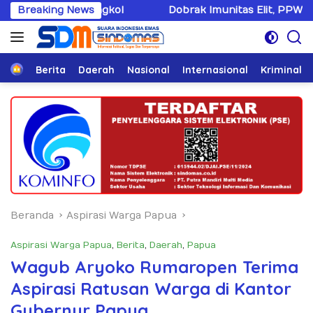
Langsung
l
Breaking News
Dobrak Imunitas Elit, PPWI Minta Mabes Polri Tanga
ke
konten
Home
Berita
Daerah
Nasional
Internasional
Kriminal
Beranda
Aspirasi Warga Papua
Aspirasi Warga Papua
,
Berita
,
Daerah
,
Papua
Wagub Aryoko Rumaropen Terima
Aspirasi Ratusan Warga di Kantor
Gubernur Papua