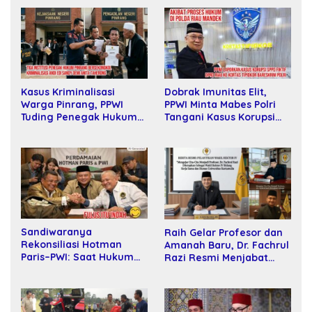
Dobrak Imunitas Elit,
Kasus Kriminalisasi
PPWI Minta Mabes Polri
Warga Pinrang, PPWI
Tangani Kasus Korupsi
Tuding Penegak Hukum
SPPD Fiktif DPRD Riau
Bersekongkol
Sandiwaranya
Raih Gelar Profesor dan
Rekonsiliasi Hotman
Amanah Baru, Dr. Fachrul
Paris–PWI: Saat Hukum
Razi Resmi Menjabat
Kalah Oleh Kekuatan
Wakil Rektor Universitas
Tawar dan Panggung Elit
Kartamulia