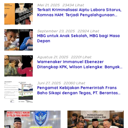
Mei 21, 2025
23434 Lihat
Terkait Kriminalisasi Aiptu Labora Sitorus,
Komnas HAM: Terjadi Penyalahgunaan
Wewenang dan Pengabaian Perlindungan
HAM oleh Penegak Hukum
September 23, 2025
22924 Lihat
MBG untuk Anak Sekolah, MBG bagi Masa
Depan
Agustus 21, 2025
22201 Lihat
Wamenaker Immanuel Ebenezer
Ditangkap KPK, Wilson Lalengke: Banyak
Menteri Prabowo Bermasalah
Juni 27, 2025
22060 Lihat
Pengamat Kebijakan Pemerintah Frans
Baho Sikapi dengan Tegas, PT. Berantas
Abipraya Jangan Persulit Pemborong
Lokal