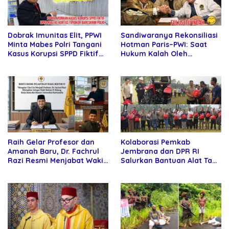
Sandiwaranya Rekonsiliasi
Dobrak Imunitas Elit, PPWI
Hotman Paris–PWI: Saat
Minta Mabes Polri Tangani
Hukum Kalah Oleh
Kasus Korupsi SPPD Fiktif
Kekuatan Tawar dan
DPRD Riau
Panggung Elit
Raih Gelar Profesor dan
Kolaborasi Pemkab
Amanah Baru, Dr. Fachrul
Jembrana dan DPR RI
Razi Resmi Menjabat Wakil
Salurkan Bantuan Alat Tani
Rektor Universitas
kepada Petani
Kartamulia