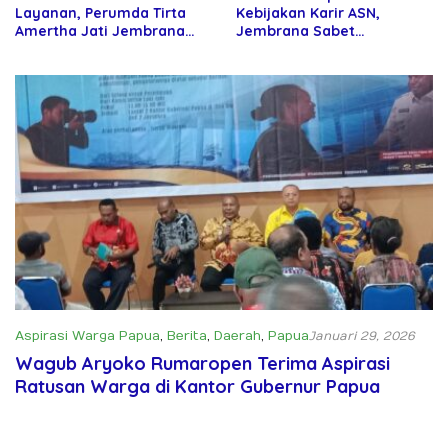
Layanan, Perumda Tirta
Kebijakan Karir ASN,
Amertha Jati Jembrana
Jembrana Sabet
Gandeng Kejari Jembrana
Penghargaan Adhi Manawa
Nugraha Pratama
Aspirasi Warga Papua
,
Berita
,
Daerah
,
Papua
Januari 29, 2026
Wagub Aryoko Rumaropen Terima Aspirasi
Ratusan Warga di Kantor Gubernur Papua