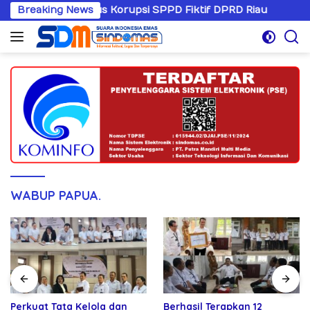
Langsung
gani Kasus Korupsi SPPD Fiktif DPRD Riau
Breaking News
Sandiwaran
ke
konten
WABUP PAPUA.
Perkuat Tata Kelola dan
Berhasil Terapkan 12