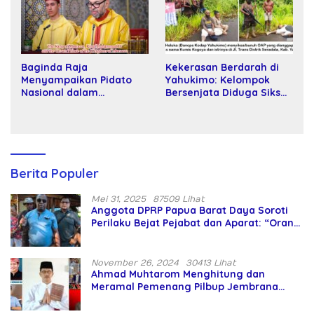
Baginda Raja
Kekerasan Berdarah di
Menyampaikan Pidato
Yahukimo: Kelompok
Nasional dalam
Bersenjata Diduga Siksa
Peringatan Hari Takhta
dan Bunuh Tiga Warga
(Teks Lengkap)
Sipil
Berita Populer
Mei 31, 2025
87509 Lihat
Anggota DPRP Papua Barat Daya Soroti
Perilaku Bejat Pejabat dan Aparat: “Orang
Asing Pencaplok Lahan Dibela,
Masyarakat Adat Dibiarkan Merana
November 26, 2024
30413 Lihat
Ahmad Muhtarom Menghitung dan
Meramal Pemenang Pilbup Jembrana
Tahun 2024 Gunakan Ilmu Naga Hari