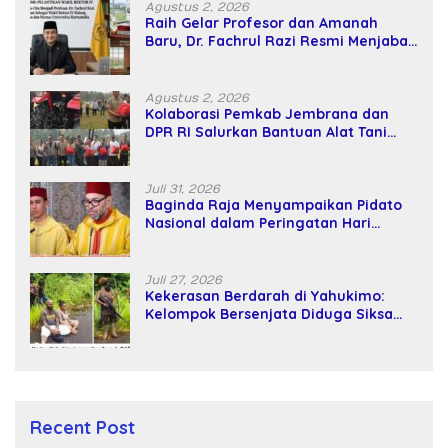
Agustus 2, 2026
Raih Gelar Profesor dan Amanah
Baru, Dr. Fachrul Razi Resmi Menjabat
Wakil Rektor Universitas Kartamulia
Agustus 2, 2026
Kolaborasi Pemkab Jembrana dan
DPR RI Salurkan Bantuan Alat Tani
kepada Petani
Juli 31, 2026
Baginda Raja Menyampaikan Pidato
Nasional dalam Peringatan Hari
Takhta (Teks Lengkap)
Juli 27, 2026
Kekerasan Berdarah di Yahukimo:
Kelompok Bersenjata Diduga Siksa
dan Bunuh Tiga Warga Sipil
Recent Post