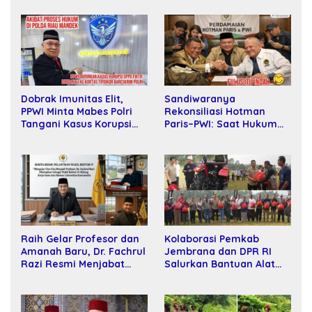
Sandiwaranya
Dobrak Imunitas Elit,
Rekonsiliasi Hotman
PPWI Minta Mabes Polri
Paris–PWI: Saat Hukum
Tangani Kasus Korupsi
Kalah Oleh Kekuatan
SPPD Fiktif DPRD Riau
Tawar dan Panggung Elit
Raih Gelar Profesor dan
Kolaborasi Pemkab
Amanah Baru, Dr. Fachrul
Jembrana dan DPR RI
Razi Resmi Menjabat
Salurkan Bantuan Alat
Wakil Rektor Universitas
Tani kepada Petani
Kartamulia