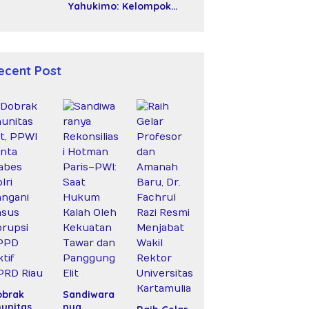
Yahukimo: Kelompok
Bersenjata Diduga Siksa
dan Bunuh Tiga Warga
Sipil
ecent Post
obrak
Sandiwara
unitas
nya