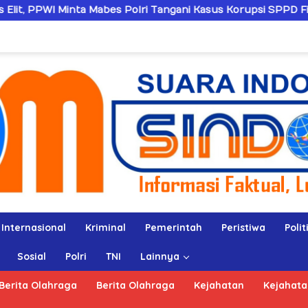
s Polri Tangani Kasus Korupsi SPPD Fiktif DPRD Riau
Internasional
Kriminal
Pemerintah
Peristiwa
Polit
Sosial
Polri
TNI
Lainnya
Berita Olahraga
Berita Olahraga
Kejahatan
Kejahata