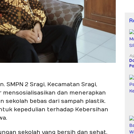
R
Ag
Do
Po
D
n. SMPN 2 Sragi, Kecamatan Sragi,
r mensosialisasikan dan menerapkan
 sekolah bebas dari sampah plastik.
entuk kepedulian terhadap Kebersihan
wa.
ungan sekolah yang bersih dan sehat,