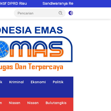
Sandiwaranya Rekonsiliasi Hotman Paris–PWI: Saat Hukum K
ik
Kriminal
Ekonomi
Politik
n
Nissan
Nissan
Bulutangkis