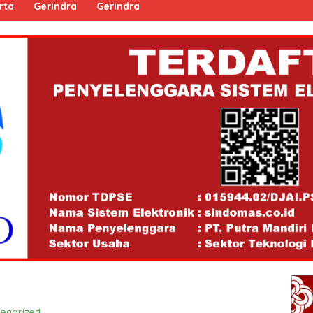
rta
Gerindra
Gerindra
egorized