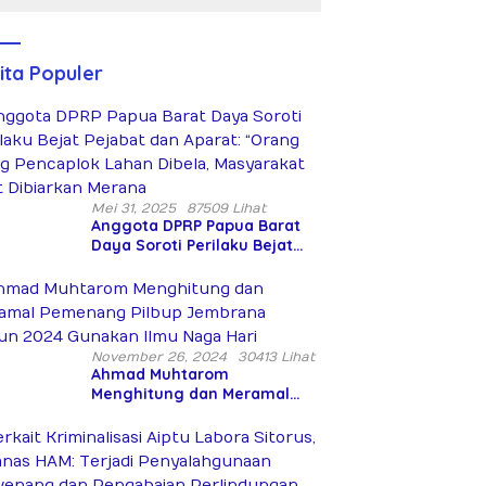
Bersenjata
Diduga
Siksa dan
Bunuh Tiga
ita Populer
Warga Sipil
Mei 31, 2025
87509 Lihat
Anggota DPRP Papua Barat
Daya Soroti Perilaku Bejat
Pejabat dan Aparat: “Orang
Asing Pencaplok Lahan
Dibela, Masyarakat Adat
Dibiarkan Merana
November 26, 2024
30413 Lihat
Ahmad Muhtarom
Menghitung dan Meramal
Pemenang Pilbup Jembrana
Tahun 2024 Gunakan Ilmu
Naga Hari