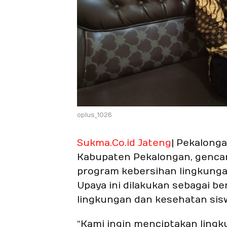
oplus_1026
Sukma.Co.id Jateng
| Pekalonga
Kabupaten Pekalongan, genca
program kebersihan lingkungan
Upaya ini dilakukan sebagai b
lingkungan dan kesehatan sis
“Kami ingin menciptakan lingk