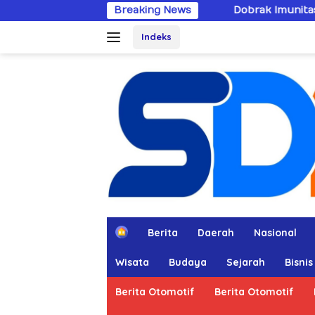
Langsung
Breaking News
Dobrak Imunitas Elit, PPWI Minta Mabe
ke
Indeks
konten
H
Berita
Daerah
Nasional
o
m
Wisata
Budaya
Sejarah
Bisnis
e
Berita Otomotif
Berita Otomotif