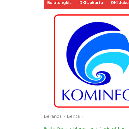
Bulutangkis
DKI Jakarta
DKI Jaka
Beranda
Berita
Berita
,
Daerah
,
Internasional
,
Nasional
,
Uncat