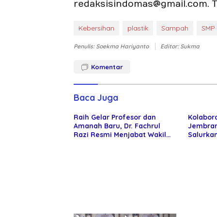
redaksisindomas@gmail.com. T
Kebersihan
plastik
Sampah
SMP 
Penulis: Soekma Hariyanto
Editor: Sukma
Komentar
Baca Juga
Raih Gelar Profesor dan
Kolabor
Amanah Baru, Dr. Fachrul
Jembran
Razi Resmi Menjabat Wakil
Salurkan
Rektor Universitas
kepada 
Kartamulia