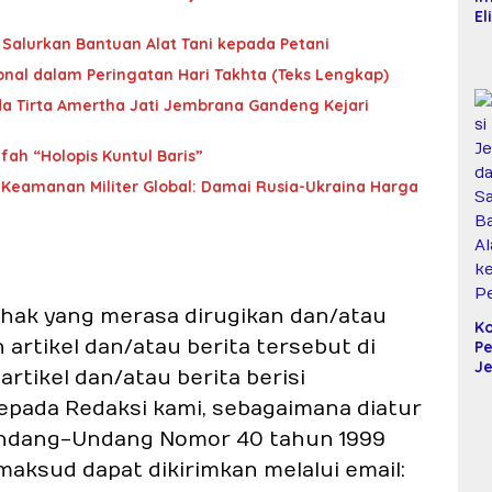
El
Mi
Salurkan Bantuan Alat Tani kepada Petani
Ma
nal dalam Peringatan Hari Takhta (Teks Lengkap)
T
K
da Tirta Amertha Jati Jembrana Gandeng Kejari
Ko
SP
D
fah “Holopis Kuntul Baris”
 Keamanan Militer Global: Damai Rusia-Ukraina Harga
pihak yang merasa dirugikan dan/atau
Ko
rtikel dan/atau berita tersebut di
P
J
rtikel dan/atau berita berisi
da
S
epada Redaksi kami, sebagaimana diatur
B
2) Undang-Undang Nomor 40 tahun 1999
Al
k
imaksud dapat dikirimkan melalui email:
Pe