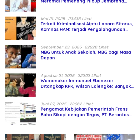
Meramal Pemenang Pilbup Jembrana
Tahun 2024 Gunakan Ilmu Naga Hari
Mei 21, 2025
23436 Lihat
Terkait Kriminalisasi Aiptu Labora Sitorus,
Komnas HAM: Terjadi Penyalahgunaan
Wewenang dan Pengabaian Perlindungan
HAM oleh Penegak Hukum
September 23, 2025
22926 Lihat
MBG untuk Anak Sekolah, MBG bagi Masa
Depan
Agustus 21, 2025
22202 Lihat
Wamenaker Immanuel Ebenezer
Ditangkap KPK, Wilson Lalengke: Banyak
Menteri Prabowo Bermasalah
Juni 27, 2025
22062 Lihat
Pengamat Kebijakan Pemerintah Frans
Baho Sikapi dengan Tegas, PT. Berantas
Abipraya Jangan Persulit Pemborong
Lokal