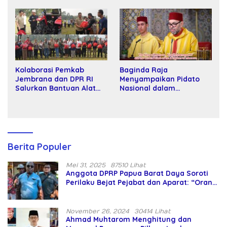
Tawar dan Panggung Elit
Kartamulia
Kolaborasi Pemkab
Baginda Raja
Jembrana dan DPR RI
Menyampaikan Pidato
Salurkan Bantuan Alat
Nasional dalam
Tani kepada Petani
Peringatan Hari Takhta
(Teks Lengkap)
Berita Populer
Mei 31, 2025
87510 Lihat
Anggota DPRP Papua Barat Daya Soroti
Perilaku Bejat Pejabat dan Aparat: “Orang
Asing Pencaplok Lahan Dibela,
Masyarakat Adat Dibiarkan Merana
November 26, 2024
30414 Lihat
Ahmad Muhtarom Menghitung dan