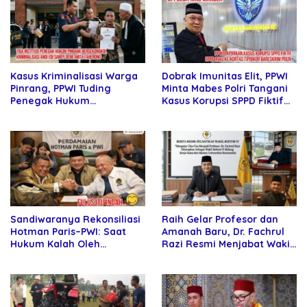
Dobrak Imunitas Elit, PPWI
Kasus Kriminalisasi Warga
Minta Mabes Polri Tangani
Pinrang, PPWI Tuding
Kasus Korupsi SPPD Fiktif
Penegak Hukum
DPRD Riau
Bersekongkol
Sandiwaranya Rekonsiliasi
Raih Gelar Profesor dan
Hotman Paris–PWI: Saat
Amanah Baru, Dr. Fachrul
Hukum Kalah Oleh
Razi Resmi Menjabat Wakil
Kekuatan Tawar dan
Rektor Universitas
Panggung Elit
Kartamulia