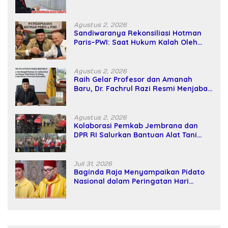
SPPD Fiktif DPRD Riau
Agustus 2, 2026
Sandiwaranya Rekonsiliasi Hotman
Paris–PWI: Saat Hukum Kalah Oleh
Kekuatan Tawar dan Panggung Elit
Agustus 2, 2026
Raih Gelar Profesor dan Amanah
Baru, Dr. Fachrul Razi Resmi Menjabat
Wakil Rektor Universitas Kartamulia
Agustus 2, 2026
Kolaborasi Pemkab Jembrana dan
DPR RI Salurkan Bantuan Alat Tani
kepada Petani
Juli 31, 2026
Baginda Raja Menyampaikan Pidato
Nasional dalam Peringatan Hari
Takhta (Teks Lengkap)