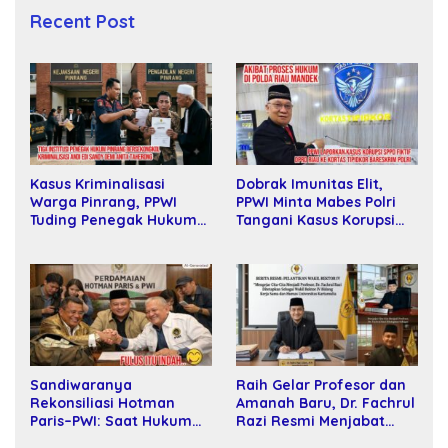
Recent Post
Dobrak Imunitas Elit,
Kasus Kriminalisasi
PPWI Minta Mabes Polri
Warga Pinrang, PPWI
Tangani Kasus Korupsi
Tuding Penegak Hukum
SPPD Fiktif DPRD Riau
Bersekongkol
Sandiwaranya
Raih Gelar Profesor dan
Rekonsiliasi Hotman
Amanah Baru, Dr. Fachrul
Paris–PWI: Saat Hukum
Razi Resmi Menjabat
Kalah Oleh Kekuatan
Wakil Rektor Universitas