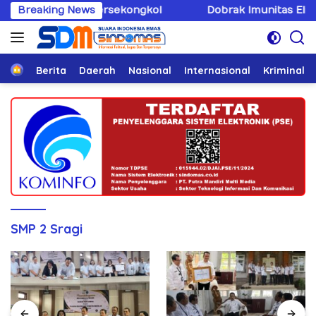
Langsung
Hukum Bersekongkol
Breaking News
Dobrak Imunitas Elit, PPWI Mint
ke
konten
Home
Berita
Daerah
Nasional
Internasional
Kriminal
SMP 2 Sragi