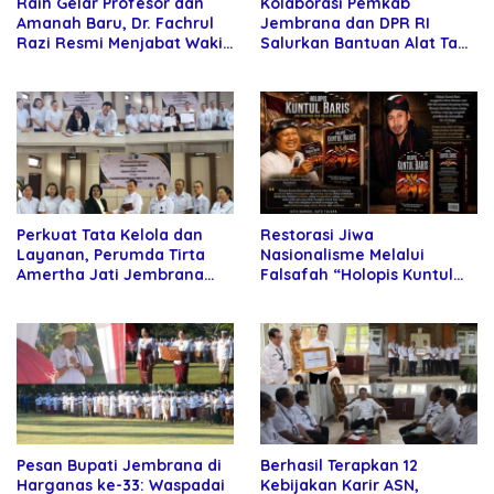
Raih Gelar Profesor dan
Kolaborasi Pemkab
Amanah Baru, Dr. Fachrul
Jembrana dan DPR RI
Razi Resmi Menjabat Wakil
Salurkan Bantuan Alat Tani
Rektor Universitas
kepada Petani
Kartamulia
Perkuat Tata Kelola dan
Restorasi Jiwa
Layanan, Perumda Tirta
Nasionalisme Melalui
Amertha Jati Jembrana
Falsafah “Holopis Kuntul
Gandeng Kejari Jembrana
Baris”
Pesan Bupati Jembrana di
Berhasil Terapkan 12
Harganas ke-33: Waspadai
Kebijakan Karir ASN,