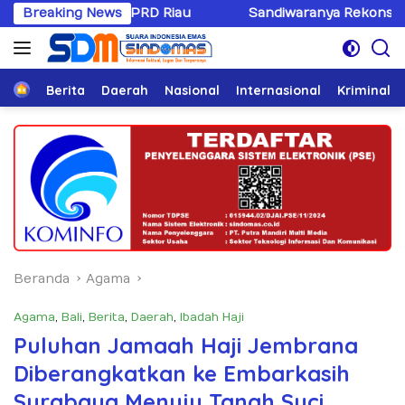
Langsung
DPRD Riau
Breaking News
Sandiwaranya Rekonsiliasi Hotman Paris–P
ke
konten
Home
Berita
Daerah
Nasional
Internasional
Kriminal
Beranda
Agama
Agama
,
Bali
,
Berita
,
Daerah
,
Ibadah Haji
Puluhan Jamaah Haji Jembrana
Diberangkatkan ke Embarkasih
Surabaya Menuju Tanah Suci