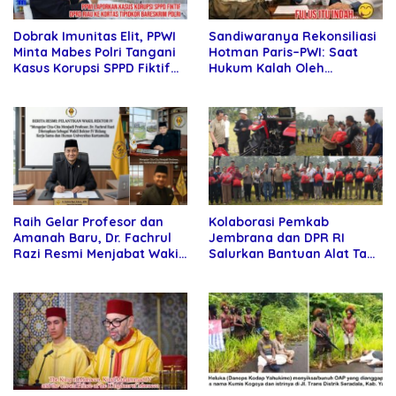
Sandiwaranya Rekonsiliasi
Dobrak Imunitas Elit, PPWI
Hotman Paris–PWI: Saat
Minta Mabes Polri Tangani
Hukum Kalah Oleh
Kasus Korupsi SPPD Fiktif
Kekuatan Tawar dan
DPRD Riau
Panggung Elit
Raih Gelar Profesor dan
Kolaborasi Pemkab
Amanah Baru, Dr. Fachrul
Jembrana dan DPR RI
Razi Resmi Menjabat Wakil
Salurkan Bantuan Alat Tani
Rektor Universitas
kepada Petani
Kartamulia