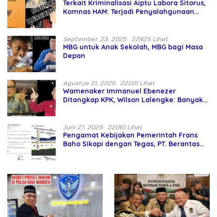
Terkait Kriminalisasi Aiptu Labora Sitorus,
Komnas HAM: Terjadi Penyalahgunaan
Wewenang dan Pengabaian Perlindungan
HAM oleh Penegak Hukum
September 23, 2025
22925 Lihat
MBG untuk Anak Sekolah, MBG bagi Masa
Depan
Agustus 21, 2025
22201 Lihat
Wamenaker Immanuel Ebenezer
Ditangkap KPK, Wilson Lalengke: Banyak
Menteri Prabowo Bermasalah
Juni 27, 2025
22061 Lihat
Pengamat Kebijakan Pemerintah Frans
Baho Sikapi dengan Tegas, PT. Berantas
Abipraya Jangan Persulit Pemborong
Lokal