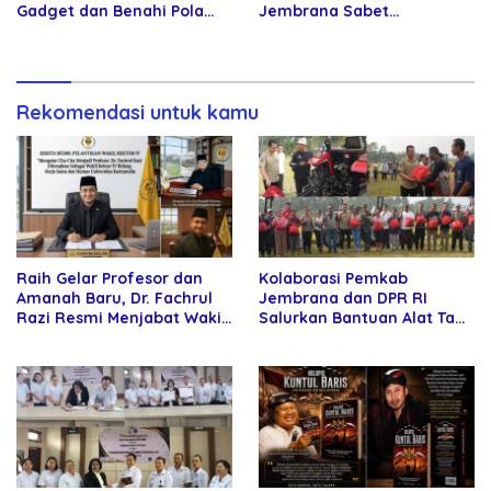
Gadget dan Benahi Pola
Jembrana Sabet
Asuh Anak
Penghargaan Adhi Manawa
Nugraha Pratama
Rekomendasi untuk kamu
Raih Gelar Profesor dan
Kolaborasi Pemkab
Amanah Baru, Dr. Fachrul
Jembrana dan DPR RI
Razi Resmi Menjabat Wakil
Salurkan Bantuan Alat Tani
Rektor Universitas
kepada Petani
Kartamulia