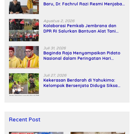
Baru, Dr. Fachrul Razi Resmi Menjabat
Wakil Rektor Universitas Kartamulia
Agustus 2, 2026
Kolaborasi Pemkab Jembrana dan
DPR RI Salurkan Bantuan Alat Tani
kepada Petani
Juli 31, 2026
Baginda Raja Menyampaikan Pidato
Nasional dalam Peringatan Hari
Takhta (Teks Lengkap)
Juli 27, 2026
Kekerasan Berdarah di Yahukimo:
Kelompok Bersenjata Diduga Siksa
dan Bunuh Tiga Warga Sipil
Recent Post