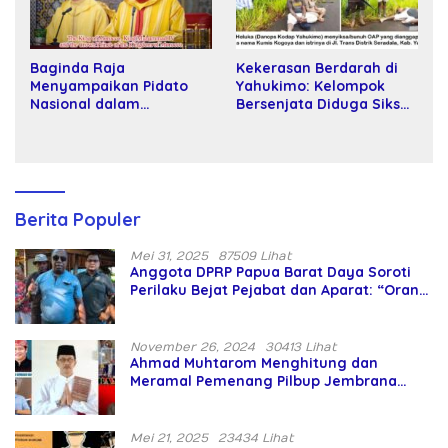
Baginda Raja
Kekerasan Berdarah di
Menyampaikan Pidato
Yahukimo: Kelompok
Nasional dalam
Bersenjata Diduga Siksa
Peringatan Hari Takhta
dan Bunuh Tiga Warga
(Teks Lengkap)
Sipil
Berita Populer
Mei 31, 2025
87509 Lihat
Anggota DPRP Papua Barat Daya Soroti
Perilaku Bejat Pejabat dan Aparat: “Orang
Asing Pencaplok Lahan Dibela,
Masyarakat Adat Dibiarkan Merana
November 26, 2024
30413 Lihat
Ahmad Muhtarom Menghitung dan
Meramal Pemenang Pilbup Jembrana
Tahun 2024 Gunakan Ilmu Naga Hari
Mei 21, 2025
23434 Lihat