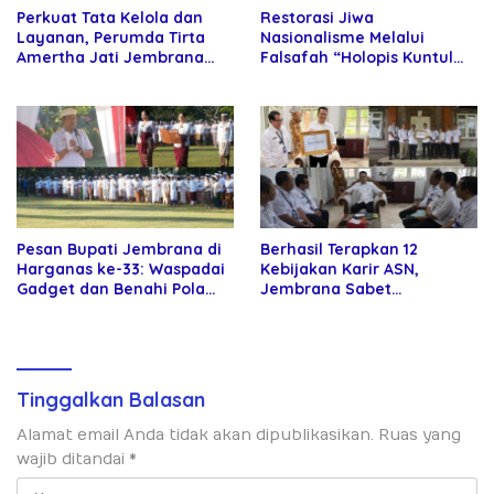
Perkuat Tata Kelola dan
Restorasi Jiwa
Layanan, Perumda Tirta
Nasionalisme Melalui
Amertha Jati Jembrana
Falsafah “Holopis Kuntul
Gandeng Kejari Jembrana
Baris”
Pesan Bupati Jembrana di
Berhasil Terapkan 12
Harganas ke-33: Waspadai
Kebijakan Karir ASN,
Gadget dan Benahi Pola
Jembrana Sabet
Asuh Anak
Penghargaan Adhi Manawa
Nugraha Pratama
Tinggalkan Balasan
Alamat email Anda tidak akan dipublikasikan.
Ruas yang
wajib ditandai
*