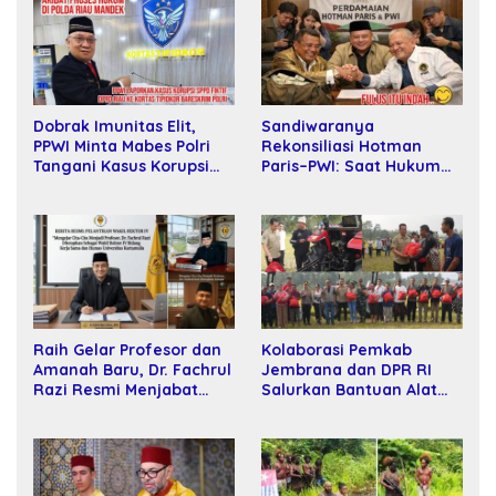
Sandiwaranya
Dobrak Imunitas Elit,
Rekonsiliasi Hotman
PPWI Minta Mabes Polri
Paris–PWI: Saat Hukum
Tangani Kasus Korupsi
Kalah Oleh Kekuatan
SPPD Fiktif DPRD Riau
Tawar dan Panggung Elit
Raih Gelar Profesor dan
Kolaborasi Pemkab
Amanah Baru, Dr. Fachrul
Jembrana dan DPR RI
Razi Resmi Menjabat
Salurkan Bantuan Alat
Wakil Rektor Universitas
Tani kepada Petani
Kartamulia