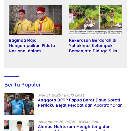
Kartamulia
Baginda Raja
Kekerasan Berdarah di
Menyampaikan Pidato
Yahukimo: Kelompok
Nasional dalam
Bersenjata Diduga Siksa
Peringatan Hari Takhta
dan Bunuh Tiga Warga
(Teks Lengkap)
Sipil
Berita Populer
Mei 31, 2025
87510 Lihat
Anggota DPRP Papua Barat Daya Soroti
Perilaku Bejat Pejabat dan Aparat: “Orang
Asing Pencaplok Lahan Dibela,
Masyarakat Adat Dibiarkan Merana
November 26, 2024
30414 Lihat
Ahmad Muhtarom Menghitung dan