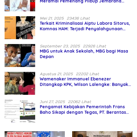
Meramal Pemenang Pilbup Jembrana
Tahun 2024 Gunakan Ilmu Naga Hari
Mei 21, 2025
23436 Lihat
Terkait Kriminalisasi Aiptu Labora Sitorus,
Komnas HAM: Terjadi Penyalahgunaan
Wewenang dan Pengabaian Perlindungan
HAM oleh Penegak Hukum
September 23, 2025
22926 Lihat
MBG untuk Anak Sekolah, MBG bagi Masa
Depan
Agustus 21, 2025
22202 Lihat
Wamenaker Immanuel Ebenezer
Ditangkap KPK, Wilson Lalengke: Banyak
Menteri Prabowo Bermasalah
Juni 27, 2025
22062 Lihat
Pengamat Kebijakan Pemerintah Frans
Baho Sikapi dengan Tegas, PT. Berantas
Abipraya Jangan Persulit Pemborong
Lokal