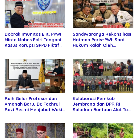
Sandiwaranya Rekonsiliasi
Dobrak Imunitas Elit, PPWI
Hotman Paris–PWI: Saat
Minta Mabes Polri Tangani
Hukum Kalah Oleh
Kasus Korupsi SPPD Fiktif
Kekuatan Tawar dan
DPRD Riau
Panggung Elit
Raih Gelar Profesor dan
Kolaborasi Pemkab
Amanah Baru, Dr. Fachrul
Jembrana dan DPR RI
Razi Resmi Menjabat Wakil
Salurkan Bantuan Alat Tani
Rektor Universitas
kepada Petani
Kartamulia