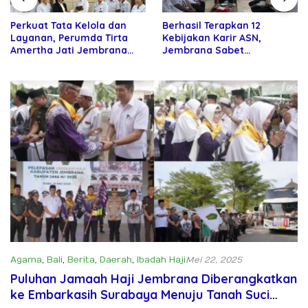
Perkuat Tata Kelola dan
Berhasil Terapkan 12
Layanan, Perumda Tirta
Kebijakan Karir ASN,
Amertha Jati Jembrana
Jembrana Sabet
Gandeng Kejari Jembrana
Penghargaan Adhi Manawa
Nugraha Pratama
Agama
,
Bali
,
Berita
,
Daerah
,
Ibadah Haji
Mei 22, 2025
Puluhan Jamaah Haji Jembrana Diberangkatkan
ke Embarkasih Surabaya Menuju Tanah Suci