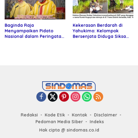
Baginda Raja
Kekerasan Berdarah di
Menyampaikan Pidato
Yahukimo: Kelompok
Nasional dalam Peringatan
Bersenjata Diduga Siksa
Hari Takhta (Teks Lengkap)
dan Bunuh Tiga Warga Sipil
Redaksi
Kode Etik
Kontak
Disclaimer
Pedoman Media Siber
Indeks
Hak cipta @ sindomas.co.id