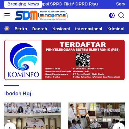
Langsung
sus Korupsi SPPD Fiktif DPRD Riau
Breaking News
Sandiwaranya Reko
ke
konten
Home
Berita
Daerah
Nasional
Internasional
Kriminal
Ibadah Haji