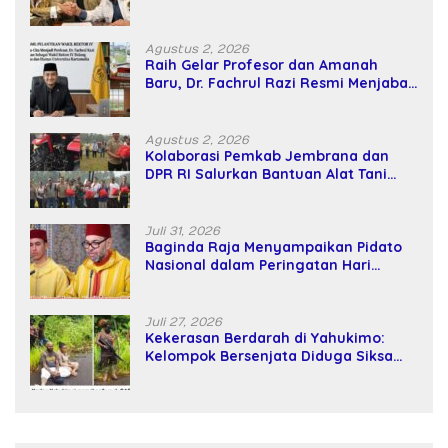
Kekuatan Tawar dan Panggung Elit
Agustus 2, 2026
Raih Gelar Profesor dan Amanah
Baru, Dr. Fachrul Razi Resmi Menjabat
Wakil Rektor Universitas Kartamulia
Agustus 2, 2026
Kolaborasi Pemkab Jembrana dan
DPR RI Salurkan Bantuan Alat Tani
kepada Petani
Juli 31, 2026
Baginda Raja Menyampaikan Pidato
Nasional dalam Peringatan Hari
Takhta (Teks Lengkap)
Juli 27, 2026
Kekerasan Berdarah di Yahukimo:
Kelompok Bersenjata Diduga Siksa
dan Bunuh Tiga Warga Sipil