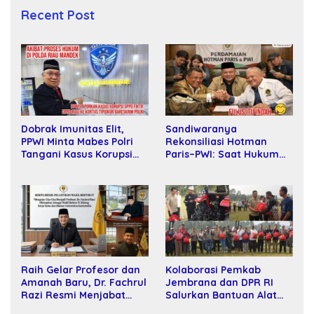
Recent Post
Sandiwaranya
Dobrak Imunitas Elit,
Rekonsiliasi Hotman
PPWI Minta Mabes Polri
Paris–PWI: Saat Hukum
Tangani Kasus Korupsi
Kalah Oleh Kekuatan
SPPD Fiktif DPRD Riau
Tawar dan Panggung Elit
Raih Gelar Profesor dan
Kolaborasi Pemkab
Amanah Baru, Dr. Fachrul
Jembrana dan DPR RI
Razi Resmi Menjabat
Salurkan Bantuan Alat
Wakil Rektor Universitas
Tani kepada Petani