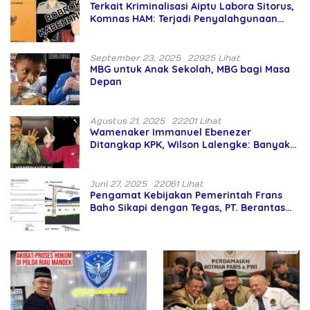
Terkait Kriminalisasi Aiptu Labora Sitorus,
Komnas HAM: Terjadi Penyalahgunaan
Wewenang dan Pengabaian Perlindungan
HAM oleh Penegak Hukum
September 23, 2025
22925 Lihat
MBG untuk Anak Sekolah, MBG bagi Masa
Depan
Agustus 21, 2025
22201 Lihat
Wamenaker Immanuel Ebenezer
Ditangkap KPK, Wilson Lalengke: Banyak
Menteri Prabowo Bermasalah
Juni 27, 2025
22061 Lihat
Pengamat Kebijakan Pemerintah Frans
Baho Sikapi dengan Tegas, PT. Berantas
Abipraya Jangan Persulit Pemborong
Lokal