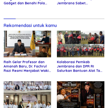
Gadget dan Benahi Pola
Jembrana Sabet
Asuh Anak
Penghargaan Adhi Manawa
Nugraha Pratama
Rekomendasi untuk kamu
Raih Gelar Profesor dan
Kolaborasi Pemkab
Amanah Baru, Dr. Fachrul
Jembrana dan DPR RI
Razi Resmi Menjabat Wakil
Salurkan Bantuan Alat Tani
Rektor Universitas
kepada Petani
Kartamulia