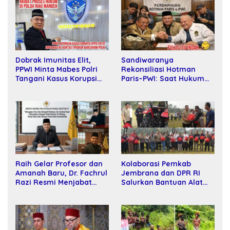
Sandiwaranya
Dobrak Imunitas Elit,
Rekonsiliasi Hotman
PPWI Minta Mabes Polri
Paris–PWI: Saat Hukum
Tangani Kasus Korupsi
Kalah Oleh Kekuatan
SPPD Fiktif DPRD Riau
Tawar dan Panggung Elit
Raih Gelar Profesor dan
Kolaborasi Pemkab
Amanah Baru, Dr. Fachrul
Jembrana dan DPR RI
Razi Resmi Menjabat
Salurkan Bantuan Alat
Wakil Rektor Universitas
Tani kepada Petani
Kartamulia