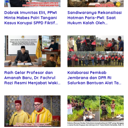
Sandiwaranya Rekonsiliasi
Dobrak Imunitas Elit, PPWI
Hotman Paris–PWI: Saat
Minta Mabes Polri Tangani
Hukum Kalah Oleh
Kasus Korupsi SPPD Fiktif
Kekuatan Tawar dan
DPRD Riau
Panggung Elit
Raih Gelar Profesor dan
Kolaborasi Pemkab
Amanah Baru, Dr. Fachrul
Jembrana dan DPR RI
Razi Resmi Menjabat Wakil
Salurkan Bantuan Alat Tani
Rektor Universitas
kepada Petani
Kartamulia