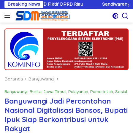
Langsung
 SPPD Fiktif DPRD Riau
Breaking News
Sandiwaranya Rekonsiliasi Ho
ke
konten
Beranda
Banyuwangi
Banyuwangi
,
Berita
,
Jawa Timur
,
Pelayanan
,
Pemerintah
,
Sosial
Banyuwangi Jadi Percontohan
Nasional Digitalisasi Bansos, Bupati
Ipuk Siap Berkontribusi untuk
Rakyat