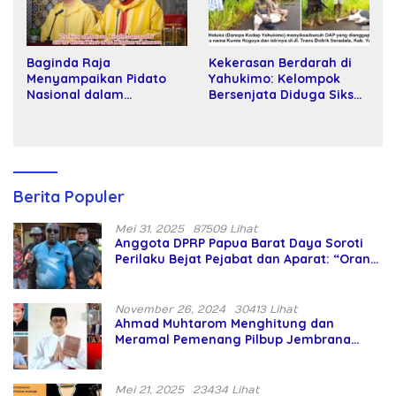
Baginda Raja
Kekerasan Berdarah di
Menyampaikan Pidato
Yahukimo: Kelompok
Nasional dalam
Bersenjata Diduga Siksa
Peringatan Hari Takhta
dan Bunuh Tiga Warga
(Teks Lengkap)
Sipil
Berita Populer
Mei 31, 2025
87509 Lihat
Anggota DPRP Papua Barat Daya Soroti
Perilaku Bejat Pejabat dan Aparat: “Orang
Asing Pencaplok Lahan Dibela,
Masyarakat Adat Dibiarkan Merana
November 26, 2024
30413 Lihat
Ahmad Muhtarom Menghitung dan
Meramal Pemenang Pilbup Jembrana
Tahun 2024 Gunakan Ilmu Naga Hari
Mei 21, 2025
23434 Lihat