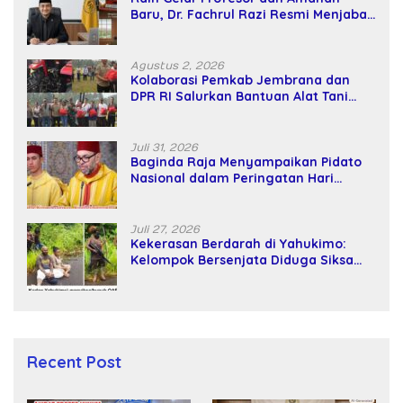
Baru, Dr. Fachrul Razi Resmi Menjabat
Wakil Rektor Universitas Kartamulia
Agustus 2, 2026
Kolaborasi Pemkab Jembrana dan
DPR RI Salurkan Bantuan Alat Tani
kepada Petani
Juli 31, 2026
Baginda Raja Menyampaikan Pidato
Nasional dalam Peringatan Hari
Takhta (Teks Lengkap)
Juli 27, 2026
Kekerasan Berdarah di Yahukimo:
Kelompok Bersenjata Diduga Siksa
dan Bunuh Tiga Warga Sipil
Recent Post