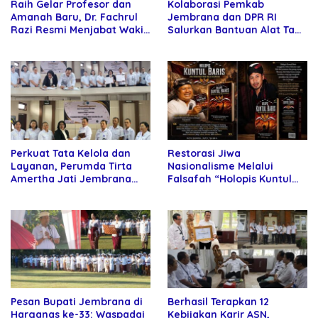
Raih Gelar Profesor dan
Kolaborasi Pemkab
Amanah Baru, Dr. Fachrul
Jembrana dan DPR RI
Razi Resmi Menjabat Wakil
Salurkan Bantuan Alat Tani
Rektor Universitas
kepada Petani
Kartamulia
Perkuat Tata Kelola dan
Restorasi Jiwa
Layanan, Perumda Tirta
Nasionalisme Melalui
Amertha Jati Jembrana
Falsafah “Holopis Kuntul
Gandeng Kejari Jembrana
Baris”
Pesan Bupati Jembrana di
Berhasil Terapkan 12
Harganas ke-33: Waspadai
Kebijakan Karir ASN,