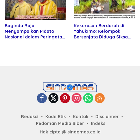
Baginda Raja
Kekerasan Berdarah di
Menyampaikan Pidato
Yahukimo: Kelompok
Nasional dalam Peringatan
Bersenjata Diduga Siksa
Hari Takhta (Teks Lengkap)
dan Bunuh Tiga Warga Sipil
Redaksi
Kode Etik
Kontak
Disclaimer
Pedoman Media Siber
Indeks
Hak cipta @ sindomas.co.id