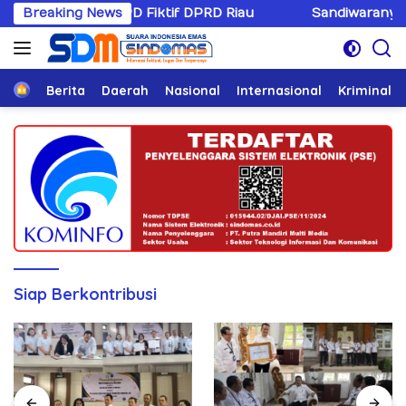
Langsung
psi SPPD Fiktif DPRD Riau
Breaking News
Sandiwaranya Rekonsilias
ke
konten
Home
Berita
Daerah
Nasional
Internasional
Kriminal
Siap Berkontribusi