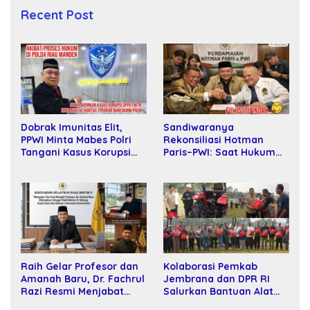
Recent Post
Sandiwaranya
Dobrak Imunitas Elit,
Rekonsiliasi Hotman
PPWI Minta Mabes Polri
Paris–PWI: Saat Hukum
Tangani Kasus Korupsi
Kalah Oleh Kekuatan
SPPD Fiktif DPRD Riau
Tawar dan Panggung Elit
Raih Gelar Profesor dan
Kolaborasi Pemkab
Amanah Baru, Dr. Fachrul
Jembrana dan DPR RI
Razi Resmi Menjabat
Salurkan Bantuan Alat
Wakil Rektor Universitas
Tani kepada Petani