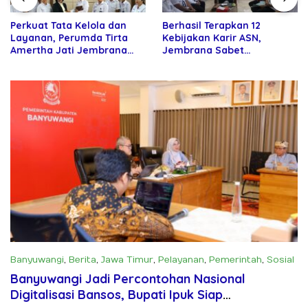
Perkuat Tata Kelola dan
Berhasil Terapkan 12
Layanan, Perumda Tirta
Kebijakan Karir ASN,
Amertha Jati Jembrana
Jembrana Sabet
Gandeng Kejari Jembrana
Penghargaan Adhi Manawa
Nugraha Pratama
Banyuwangi
,
Berita
,
Jawa Timur
,
Pelayanan
,
Pemerintah
,
Sosial
Juli 18, 2025
Banyuwangi Jadi Percontohan Nasional
Digitalisasi Bansos, Bupati Ipuk Siap