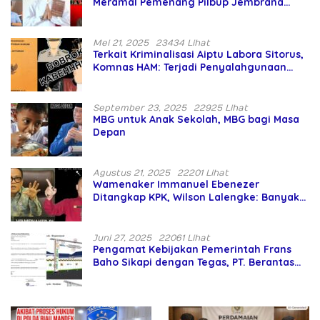
Meramal Pemenang Pilbup Jembrana
Tahun 2024 Gunakan Ilmu Naga Hari
Mei 21, 2025
23434 Lihat
Terkait Kriminalisasi Aiptu Labora Sitorus,
Komnas HAM: Terjadi Penyalahgunaan
Wewenang dan Pengabaian Perlindungan
HAM oleh Penegak Hukum
September 23, 2025
22925 Lihat
MBG untuk Anak Sekolah, MBG bagi Masa
Depan
Agustus 21, 2025
22201 Lihat
Wamenaker Immanuel Ebenezer
Ditangkap KPK, Wilson Lalengke: Banyak
Menteri Prabowo Bermasalah
Juni 27, 2025
22061 Lihat
Pengamat Kebijakan Pemerintah Frans
Baho Sikapi dengan Tegas, PT. Berantas
Abipraya Jangan Persulit Pemborong
Lokal