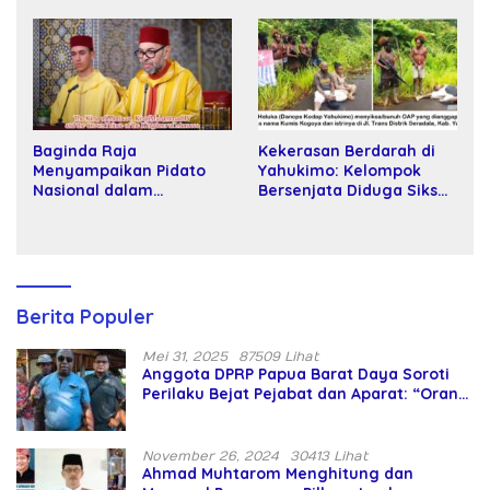
Kartamulia
Baginda Raja
Kekerasan Berdarah di
Menyampaikan Pidato
Yahukimo: Kelompok
Nasional dalam
Bersenjata Diduga Siksa
Peringatan Hari Takhta
dan Bunuh Tiga Warga
(Teks Lengkap)
Sipil
Berita Populer
Mei 31, 2025
87509 Lihat
Anggota DPRP Papua Barat Daya Soroti
Perilaku Bejat Pejabat dan Aparat: “Orang
Asing Pencaplok Lahan Dibela,
Masyarakat Adat Dibiarkan Merana
November 26, 2024
30413 Lihat
Ahmad Muhtarom Menghitung dan