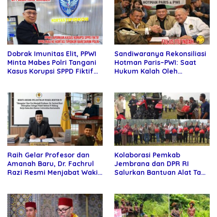
Sandiwaranya Rekonsiliasi
Dobrak Imunitas Elit, PPWI
Hotman Paris–PWI: Saat
Minta Mabes Polri Tangani
Hukum Kalah Oleh
Kasus Korupsi SPPD Fiktif
Kekuatan Tawar dan
DPRD Riau
Panggung Elit
Raih Gelar Profesor dan
Kolaborasi Pemkab
Amanah Baru, Dr. Fachrul
Jembrana dan DPR RI
Razi Resmi Menjabat Wakil
Salurkan Bantuan Alat Tani
Rektor Universitas
kepada Petani
Kartamulia