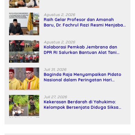
Kekuatan Tawar dan Panggung Elit
Agustus 2, 2026
Raih Gelar Profesor dan Amanah
Baru, Dr. Fachrul Razi Resmi Menjabat
Wakil Rektor Universitas Kartamulia
Agustus 2, 2026
Kolaborasi Pemkab Jembrana dan
DPR RI Salurkan Bantuan Alat Tani
kepada Petani
Juli 31, 2026
Baginda Raja Menyampaikan Pidato
Nasional dalam Peringatan Hari
Takhta (Teks Lengkap)
Juli 27, 2026
Kekerasan Berdarah di Yahukimo:
Kelompok Bersenjata Diduga Siksa
dan Bunuh Tiga Warga Sipil