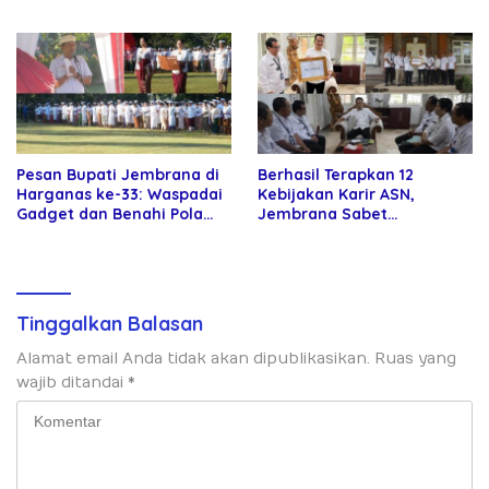
Gandeng Kejari Jembrana
Baris”
Pesan Bupati Jembrana di
Berhasil Terapkan 12
Harganas ke-33: Waspadai
Kebijakan Karir ASN,
Gadget dan Benahi Pola
Jembrana Sabet
Asuh Anak
Penghargaan Adhi Manawa
Nugraha Pratama
Tinggalkan Balasan
Alamat email Anda tidak akan dipublikasikan.
Ruas yang
wajib ditandai
*