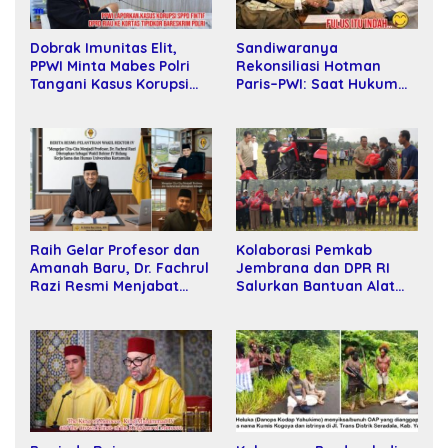
Sandiwaranya
Dobrak Imunitas Elit,
Rekonsiliasi Hotman
PPWI Minta Mabes Polri
Paris–PWI: Saat Hukum
Tangani Kasus Korupsi
Kalah Oleh Kekuatan
SPPD Fiktif DPRD Riau
Tawar dan Panggung Elit
Raih Gelar Profesor dan
Kolaborasi Pemkab
Amanah Baru, Dr. Fachrul
Jembrana dan DPR RI
Razi Resmi Menjabat
Salurkan Bantuan Alat
Wakil Rektor Universitas
Tani kepada Petani
Kartamulia