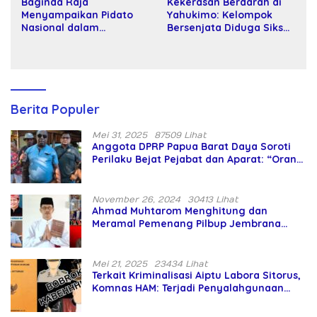
Baginda Raja
Kekerasan Berdarah di
Menyampaikan Pidato
Yahukimo: Kelompok
Nasional dalam
Bersenjata Diduga Siksa
Peringatan Hari Takhta
dan Bunuh Tiga Warga
(Teks Lengkap)
Sipil
Berita Populer
Mei 31, 2025
87509 Lihat
Anggota DPRP Papua Barat Daya Soroti
Perilaku Bejat Pejabat dan Aparat: “Orang
Asing Pencaplok Lahan Dibela,
Masyarakat Adat Dibiarkan Merana
November 26, 2024
30413 Lihat
Ahmad Muhtarom Menghitung dan
Meramal Pemenang Pilbup Jembrana
Tahun 2024 Gunakan Ilmu Naga Hari
Mei 21, 2025
23434 Lihat
Terkait Kriminalisasi Aiptu Labora Sitorus,
Komnas HAM: Terjadi Penyalahgunaan
Wewenang dan Pengabaian Perlindungan
HAM oleh Penegak Hukum