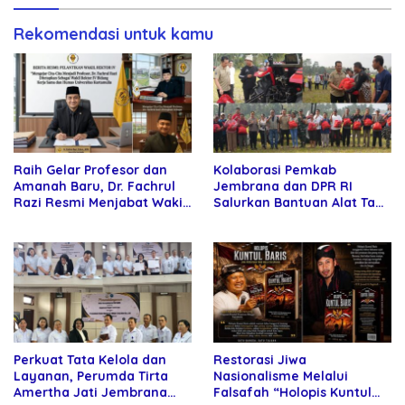
Rekomendasi untuk kamu
Raih Gelar Profesor dan
Kolaborasi Pemkab
Amanah Baru, Dr. Fachrul
Jembrana dan DPR RI
Razi Resmi Menjabat Wakil
Salurkan Bantuan Alat Tani
Rektor Universitas
kepada Petani
Kartamulia
Perkuat Tata Kelola dan
Restorasi Jiwa
Layanan, Perumda Tirta
Nasionalisme Melalui
Amertha Jati Jembrana
Falsafah “Holopis Kuntul