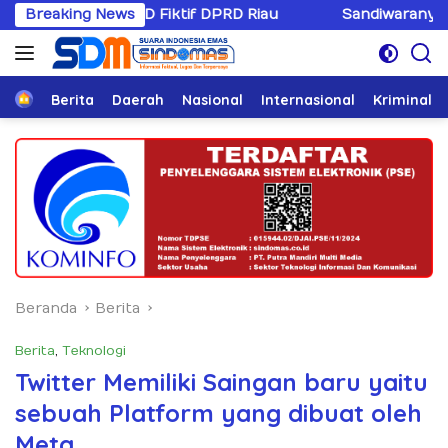
Langsung
PPD Fiktif DPRD Riau
Breaking News
Sandiwaranya Rekonsiliasi Hot
ke
konten
Home
Berita
Daerah
Nasional
Internasional
Kriminal
Beranda
Berita
Berita
,
Teknologi
Twitter Memiliki Saingan baru yaitu
sebuah Platform yang dibuat oleh
Meta