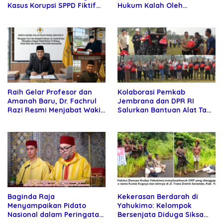
Hukum Kalah Oleh
Kasus Korupsi SPPD Fiktif
Kekuatan Tawar dan
DPRD Riau
Panggung Elit
Raih Gelar Profesor dan
Kolaborasi Pemkab
Amanah Baru, Dr. Fachrul
Jembrana dan DPR RI
Razi Resmi Menjabat Wakil
Salurkan Bantuan Alat Tani
Rektor Universitas
kepada Petani
Kartamulia
Baginda Raja
Kekerasan Berdarah di
Menyampaikan Pidato
Yahukimo: Kelompok
Nasional dalam Peringatan
Bersenjata Diduga Siksa