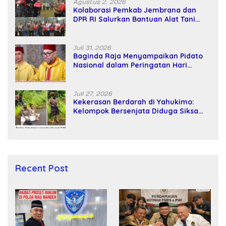
Agustus 2, 2026
Kolaborasi Pemkab Jembrana dan
DPR RI Salurkan Bantuan Alat Tani
kepada Petani
Juli 31, 2026
Baginda Raja Menyampaikan Pidato
Nasional dalam Peringatan Hari
Takhta (Teks Lengkap)
Juli 27, 2026
Kekerasan Berdarah di Yahukimo:
Kelompok Bersenjata Diduga Siksa
dan Bunuh Tiga Warga Sipil
Recent Post