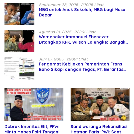
September 23, 2025
22925 Lihat
MBG untuk Anak Sekolah, MBG bagi Masa
Depan
Agustus 21, 2025
22201 Lihat
Wamenaker Immanuel Ebenezer
Ditangkap KPK, Wilson Lalengke: Banyak
Menteri Prabowo Bermasalah
Juni 27, 2025
22061 Lihat
Pengamat Kebijakan Pemerintah Frans
Baho Sikapi dengan Tegas, PT. Berantas
Abipraya Jangan Persulit Pemborong
Lokal
Sandiwaranya Rekonsiliasi
Dobrak Imunitas Elit, PPWI
Hotman Paris–PWI: Saat
Minta Mabes Polri Tangani