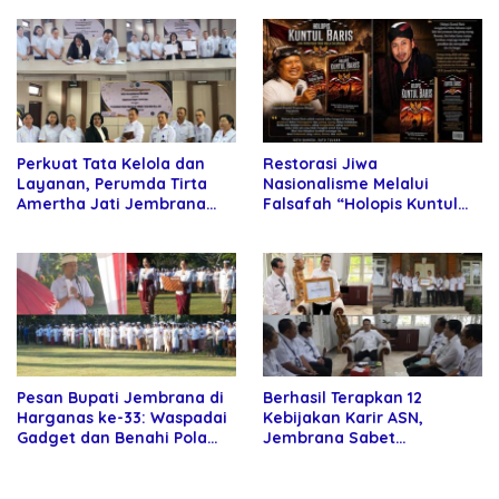
Kartamulia
Perkuat Tata Kelola dan
Restorasi Jiwa
Layanan, Perumda Tirta
Nasionalisme Melalui
Amertha Jati Jembrana
Falsafah “Holopis Kuntul
Gandeng Kejari Jembrana
Baris”
Pesan Bupati Jembrana di
Berhasil Terapkan 12
Harganas ke-33: Waspadai
Kebijakan Karir ASN,
Gadget dan Benahi Pola
Jembrana Sabet
Asuh Anak
Penghargaan Adhi Manawa
Nugraha Pratama