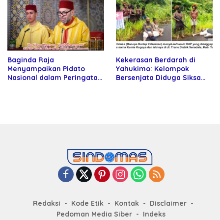
Baginda Raja
Kekerasan Berdarah di
Menyampaikan Pidato
Yahukimo: Kelompok
Nasional dalam Peringatan
Bersenjata Diduga Siksa
Hari Takhta (Teks Lengkap)
dan Bunuh Tiga Warga Sipil
Redaksi
Kode Etik
Kontak
Disclaimer
Pedoman Media Siber
Indeks