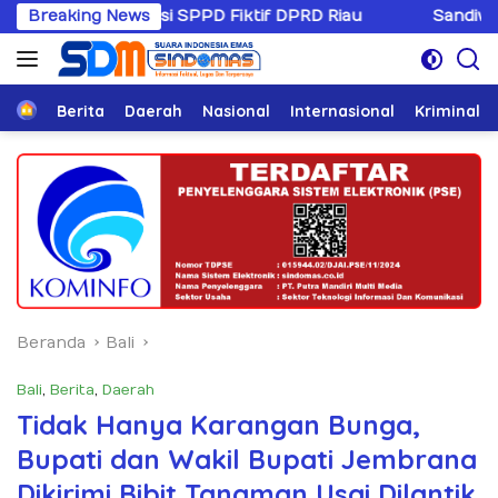
Langsung
upsi SPPD Fiktif DPRD Riau
Breaking News
Sandiwaranya Rekonsilia
ke
konten
Home
Berita
Daerah
Nasional
Internasional
Kriminal
Beranda
Bali
Bali
,
Berita
,
Daerah
Tidak Hanya Karangan Bunga,
Bupati dan Wakil Bupati Jembrana
Dikirimi Bibit Tanaman Usai Dilantik.