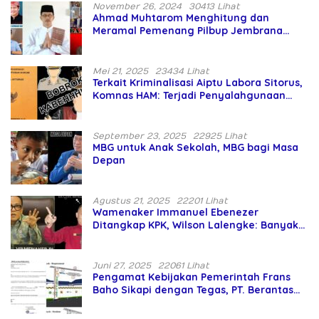
November 26, 2024
30413 Lihat
Ahmad Muhtarom Menghitung dan
Meramal Pemenang Pilbup Jembrana
Tahun 2024 Gunakan Ilmu Naga Hari
Mei 21, 2025
23434 Lihat
Terkait Kriminalisasi Aiptu Labora Sitorus,
Komnas HAM: Terjadi Penyalahgunaan
Wewenang dan Pengabaian Perlindungan
HAM oleh Penegak Hukum
September 23, 2025
22925 Lihat
MBG untuk Anak Sekolah, MBG bagi Masa
Depan
Agustus 21, 2025
22201 Lihat
Wamenaker Immanuel Ebenezer
Ditangkap KPK, Wilson Lalengke: Banyak
Menteri Prabowo Bermasalah
Juni 27, 2025
22061 Lihat
Pengamat Kebijakan Pemerintah Frans
Baho Sikapi dengan Tegas, PT. Berantas
Abipraya Jangan Persulit Pemborong
Lokal