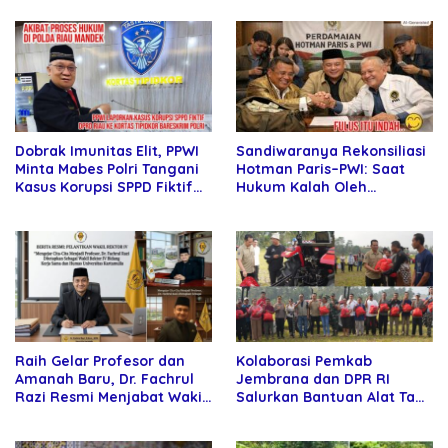
Sandiwaranya Rekonsiliasi
Dobrak Imunitas Elit, PPWI
Hotman Paris–PWI: Saat
Minta Mabes Polri Tangani
Hukum Kalah Oleh
Kasus Korupsi SPPD Fiktif
Kekuatan Tawar dan
DPRD Riau
Panggung Elit
Raih Gelar Profesor dan
Kolaborasi Pemkab
Amanah Baru, Dr. Fachrul
Jembrana dan DPR RI
Razi Resmi Menjabat Wakil
Salurkan Bantuan Alat Tani
Rektor Universitas
kepada Petani
Kartamulia