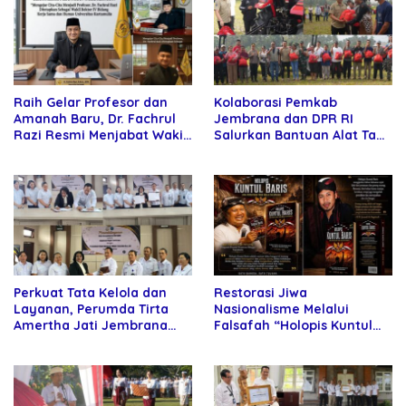
Raih Gelar Profesor dan
Kolaborasi Pemkab
Amanah Baru, Dr. Fachrul
Jembrana dan DPR RI
Razi Resmi Menjabat Wakil
Salurkan Bantuan Alat Tani
Rektor Universitas
kepada Petani
Kartamulia
Perkuat Tata Kelola dan
Restorasi Jiwa
Layanan, Perumda Tirta
Nasionalisme Melalui
Amertha Jati Jembrana
Falsafah “Holopis Kuntul
Gandeng Kejari Jembrana
Baris”