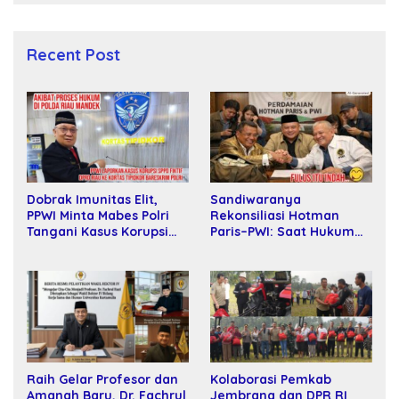
Recent Post
Sandiwaranya
Dobrak Imunitas Elit,
Rekonsiliasi Hotman
PPWI Minta Mabes Polri
Paris–PWI: Saat Hukum
Tangani Kasus Korupsi
Kalah Oleh Kekuatan
SPPD Fiktif DPRD Riau
Tawar dan Panggung Elit
Raih Gelar Profesor dan
Kolaborasi Pemkab
Amanah Baru, Dr. Fachrul
Jembrana dan DPR RI