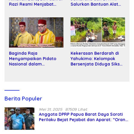
Razi Resmi Menjabat
Salurkan Bantuan Alat
Wakil Rektor Universitas
Tani kepada Petani
Kartamulia
Baginda Raja
Kekerasan Berdarah di
Menyampaikan Pidato
Yahukimo: Kelompok
Nasional dalam
Bersenjata Diduga Siksa
Peringatan Hari Takhta
dan Bunuh Tiga Warga
(Teks Lengkap)
Sipil
Berita Populer
Mei 31, 2025
87509 Lihat
Anggota DPRP Papua Barat Daya Soroti
Perilaku Bejat Pejabat dan Aparat: “Orang
Asing Pencaplok Lahan Dibela,
Masyarakat Adat Dibiarkan Merana