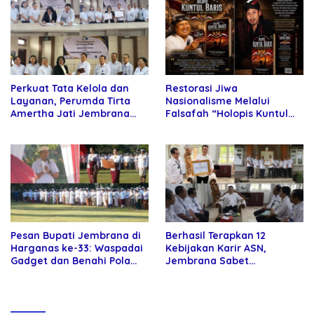
Perkuat Tata Kelola dan
Restorasi Jiwa
Layanan, Perumda Tirta
Nasionalisme Melalui
Amertha Jati Jembrana
Falsafah “Holopis Kuntul
Gandeng Kejari Jembrana
Baris”
Pesan Bupati Jembrana di
Berhasil Terapkan 12
Harganas ke-33: Waspadai
Kebijakan Karir ASN,
Gadget dan Benahi Pola
Jembrana Sabet
Asuh Anak
Penghargaan Adhi Manawa
Nugraha Pratama