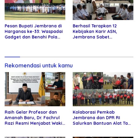
Pesan Bupati Jembrana di
Berhasil Terapkan 12
Harganas ke-33: Waspadai
Kebijakan Karir ASN,
Gadget dan Benahi Pola
Jembrana Sabet
Asuh Anak
Penghargaan Adhi Manawa
Nugraha Pratama
Rekomendasi untuk kamu
Raih Gelar Profesor dan
Kolaborasi Pemkab
Amanah Baru, Dr. Fachrul
Jembrana dan DPR RI
Razi Resmi Menjabat Wakil
Salurkan Bantuan Alat Tani
Rektor Universitas
kepada Petani
Kartamulia