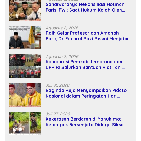
Sandiwaranya Rekonsiliasi Hotman
Paris–PWI: Saat Hukum Kalah Oleh
Kekuatan Tawar dan Panggung Elit
Agustus 2, 2026
Raih Gelar Profesor dan Amanah
Baru, Dr. Fachrul Razi Resmi Menjabat
Wakil Rektor Universitas Kartamulia
Agustus 2, 2026
Kolaborasi Pemkab Jembrana dan
DPR RI Salurkan Bantuan Alat Tani
kepada Petani
Juli 31, 2026
Baginda Raja Menyampaikan Pidato
Nasional dalam Peringatan Hari
Takhta (Teks Lengkap)
Juli 27, 2026
Kekerasan Berdarah di Yahukimo:
Kelompok Bersenjata Diduga Siksa
dan Bunuh Tiga Warga Sipil