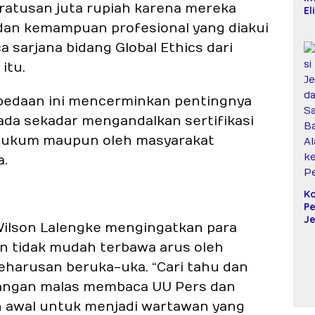
atusan juta rupiah karena mereka
El
Mi
, dan kemampuan profesional yang diakui
Ma
a sarjana bidang Global Ethics dari
T
K
itu.
Ko
SP
D
bedaan ini mencerminkan pentingnya
pada sekadar mengandalkan sertifikasi
a hukum maupun oleh masyarakat
a.
Ko
P
J
ilson Lalengke mengingatkan para
da
S
an tidak mudah terbawa arus oleh
B
 keharusan beruka-uka. “Cari tahu dan
Al
k
Jangan malas membaca UU Pers dan
Pe
ah awal untuk menjadi wartawan yang