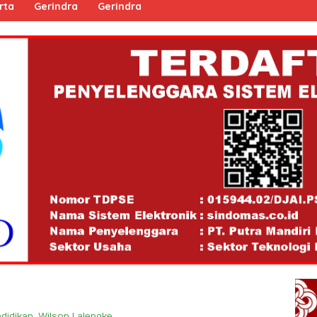
rta
Gerindra
Gerindra
didikan
,
Wilson Lalengke