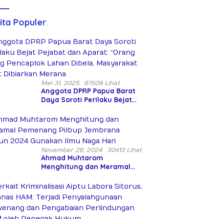
Diduga
(Teks
Siksa dan
Lengkap)
Bunuh Tiga
ita Populer
Warga Sipil
Mei 31, 2025
87509 Lihat
Anggota DPRP Papua Barat
Daya Soroti Perilaku Bejat
Pejabat dan Aparat: “Orang
Asing Pencaplok Lahan
Dibela, Masyarakat Adat
Dibiarkan Merana
November 26, 2024
30413 Lihat
Ahmad Muhtarom
Menghitung dan Meramal
Pemenang Pilbup Jembrana
Tahun 2024 Gunakan Ilmu
Naga Hari