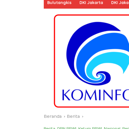
Bulutangkis
DKI Jakarta
DKI Jaka
Beranda
Berita
Berita
,
DPN PPWI
,
Ketum PPWI
,
Nasional
,
Pen