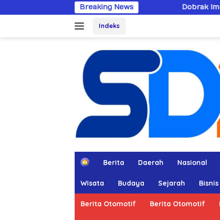
Langsung
Breaking News
Dobrak Imunitas Elit, PPWI Mi
ke
Indeks
konten
H
Berita
Daerah
Nasional
o
m
Wisata
Budaya
Sejarah
Bisnis
e
Berita Otomotif
Berita Otomotif