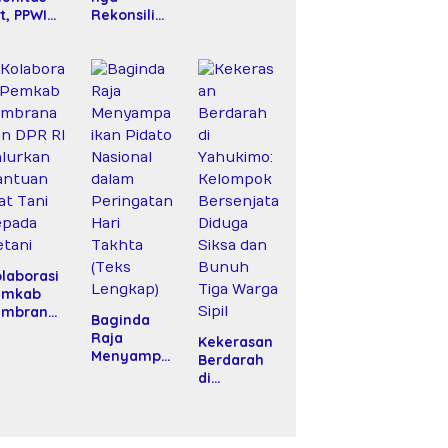
it, PPWI
Rekonsilias
nta
i Hotman
bes Polri
Paris–PWI:
angani
Saat
asus
Hukum
rupsi
Kalah Oleh
PD Fiktif
Kekuatan
PRD Riau
Tawar dan
Panggung
Elit
laborasi
emkab
embrana
Baginda
n DPR RI
Raja
Kekerasan
alurkan
Menyampa
Berdarah
antuan
ikan Pidato
di
at Tani
Nasional
Yahukimo:
epada
dalam
Kelompok
tani
Peringatan
Bersenjata
Hari Takhta