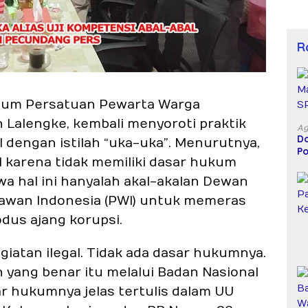
R
um Persatuan Pewarta Warga
n Lalengke, kembali menyoroti praktik
Ag
Do
al dengan istilah “uka-uka”. Menurutnya,
Po
l karena tidak memiliki dasar hukum
D
wa hal ini hanyalah akal-akalan Dewan
awan Indonesia (PWI) untuk memeras
dus ajang korupsi.
iatan ilegal. Tidak ada dasar hukumnya.
an yang benar itu melalui Badan Nasional
sar hukumnya jelas tertulis dalam UU