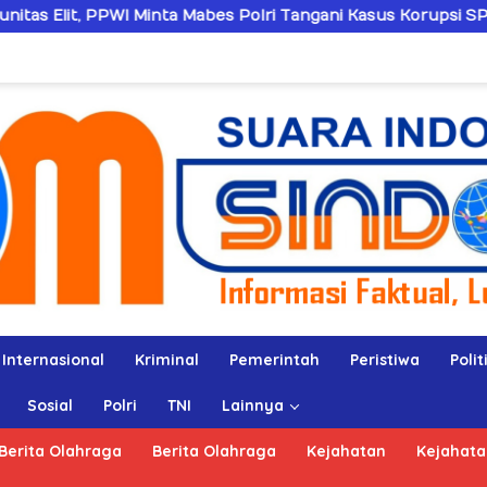
nta Mabes Polri Tangani Kasus Korupsi SPPD Fiktif DPRD Riau
Internasional
Kriminal
Pemerintah
Peristiwa
Polit
Sosial
Polri
TNI
Lainnya
Berita Olahraga
Berita Olahraga
Kejahatan
Kejahata