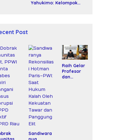
Yahukimo: Kelompok
Bersenjata Diduga Siksa
dan Bunuh Tiga Warga
Sipil
ecent Post
Raih Gelar
Profesor
dan
Amanah
Baru, Dr.
Fachrul
Razi Resmi
Menjabat
Wakil
Rektor
Universitas
Kartamulia
obrak
Sandiwara
unitas
nya