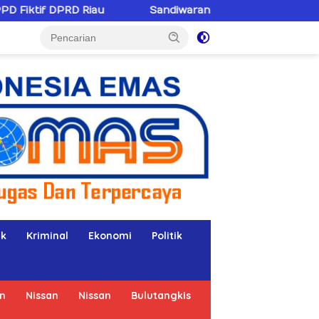
Sandiwaranya Rekonsiliasi Hotman Paris–PWI: Saat 
ik
Kriminal
Ekonomi
Politik
n
Nissan
Nissan
Bulutangkis