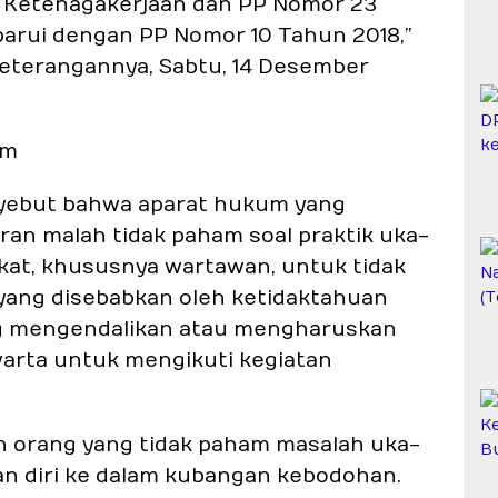
 Ketenagakerjaan dan PP Nomor 23
arui dengan PP Nomor 10 Tahun 2018,”
keterangannya, Sabtu, 14 Desember
um
nyebut bahwa aparat hukum yang
n malah tidak paham soal praktik uka-
kat, khususnya wartawan, untuk tidak
yang disebabkan oleh ketidaktahuan
ng mengendalikan atau mengharuskan
arta untuk mengikuti kegiatan
n orang yang tidak paham masalah uka-
n diri ke dalam kubangan kebodohan.