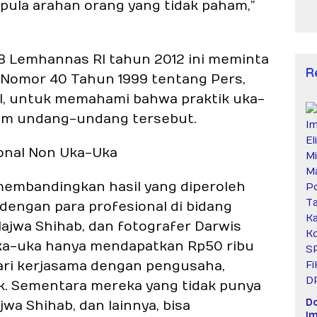
 pula arahan orang yang tidak paham,”
48 Lemhannas RI tahun 2012 ini meminta
R
omor 40 Tahun 1999 tentang Pers,
sal, untuk memahami bahwa praktik uka-
alam undang-undang tersebut.
onal Non Uka-Uka
 membandingkan hasil yang diperoleh
dengan para profesional di bidang
, Najwa Shihab, dan fotografer Darwis
 uka-uka hanya mendapatkan Rp50 ribu
ari kerjasama dengan pengusaha,
k. Sementara mereka yang tidak punya
D
ajwa Shihab, dan lainnya, bisa
Im