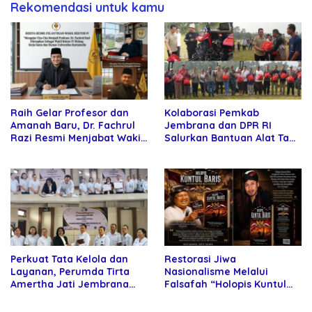
Rekomendasi untuk kamu
Raih Gelar Profesor dan
Kolaborasi Pemkab
Amanah Baru, Dr. Fachrul
Jembrana dan DPR RI
Razi Resmi Menjabat Wakil
Salurkan Bantuan Alat Tani
Rektor Universitas
kepada Petani
Kartamulia
Perkuat Tata Kelola dan
Restorasi Jiwa
Layanan, Perumda Tirta
Nasionalisme Melalui
Amertha Jati Jembrana
Falsafah “Holopis Kuntul
Gandeng Kejari Jembrana
Baris”