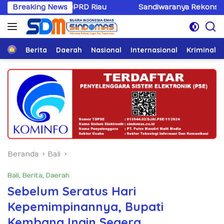
Langsung
D Riau
Breaking News
Sandiwaranya Rekonsiliasi Hotman Paris–PWI:
ke
konten
Home
Berita
Daerah
Nasional
Internasional
Kriminal
Beranda
Bali
Bali
,
Berita
,
Daerah
Sebelum Seratus Hari
Kepemimpinannya, Bupati
Kembang Ingin Segera