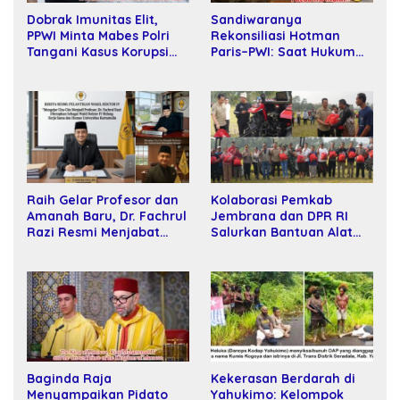
Sandiwaranya
Dobrak Imunitas Elit,
Rekonsiliasi Hotman
PPWI Minta Mabes Polri
Paris–PWI: Saat Hukum
Tangani Kasus Korupsi
Kalah Oleh Kekuatan
SPPD Fiktif DPRD Riau
Tawar dan Panggung Elit
Raih Gelar Profesor dan
Kolaborasi Pemkab
Amanah Baru, Dr. Fachrul
Jembrana dan DPR RI
Razi Resmi Menjabat
Salurkan Bantuan Alat
Wakil Rektor Universitas
Tani kepada Petani
Kartamulia
Baginda Raja
Kekerasan Berdarah di
Menyampaikan Pidato
Yahukimo: Kelompok