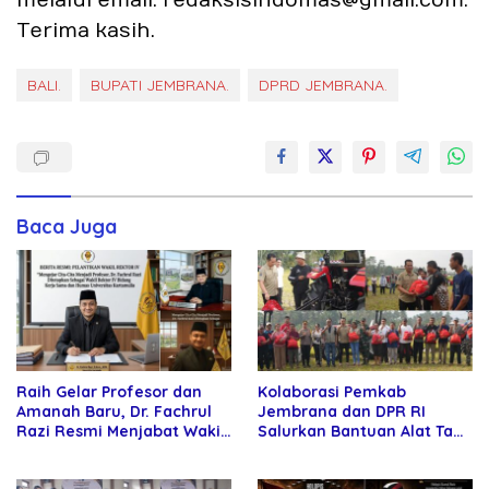
melalui email: redaksisindomas@gmail.com.
Terima kasih.
BALI.
BUPATI JEMBRANA.
DPRD JEMBRANA.
Baca Juga
Raih Gelar Profesor dan
Kolaborasi Pemkab
Amanah Baru, Dr. Fachrul
Jembrana dan DPR RI
Razi Resmi Menjabat Wakil
Salurkan Bantuan Alat Tani
Rektor Universitas
kepada Petani
Kartamulia