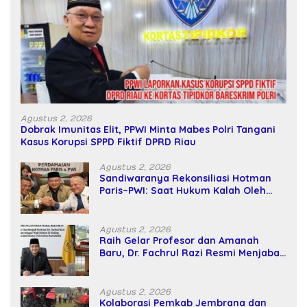
Agustus 2, 2026
Dobrak Imunitas Elit, PPWI Minta Mabes Polri Tangani
Kasus Korupsi SPPD Fiktif DPRD Riau
Agustus 2, 2026
Sandiwaranya Rekonsiliasi Hotman
Paris–PWI: Saat Hukum Kalah Oleh
Kekuatan Tawar dan Panggung Elit
Agustus 2, 2026
Raih Gelar Profesor dan Amanah
Baru, Dr. Fachrul Razi Resmi Menjabat
Wakil Rektor Universitas Kartamulia
Agustus 2, 2026
Kolaborasi Pemkab Jembrana dan