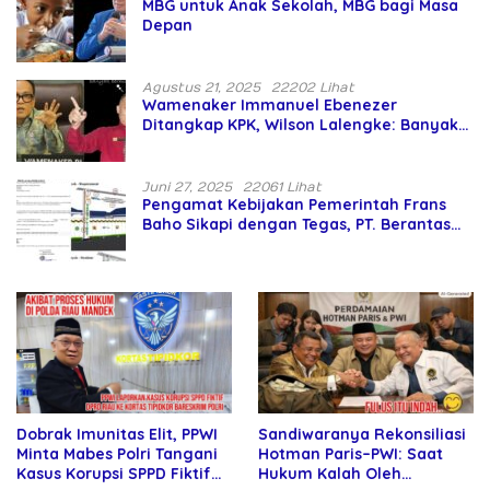
MBG untuk Anak Sekolah, MBG bagi Masa
Depan
Agustus 21, 2025
22202 Lihat
Wamenaker Immanuel Ebenezer
Ditangkap KPK, Wilson Lalengke: Banyak
Menteri Prabowo Bermasalah
Juni 27, 2025
22061 Lihat
Pengamat Kebijakan Pemerintah Frans
Baho Sikapi dengan Tegas, PT. Berantas
Abipraya Jangan Persulit Pemborong
Lokal
Sandiwaranya Rekonsiliasi
Dobrak Imunitas Elit, PPWI
Hotman Paris–PWI: Saat
Minta Mabes Polri Tangani
Hukum Kalah Oleh
Kasus Korupsi SPPD Fiktif