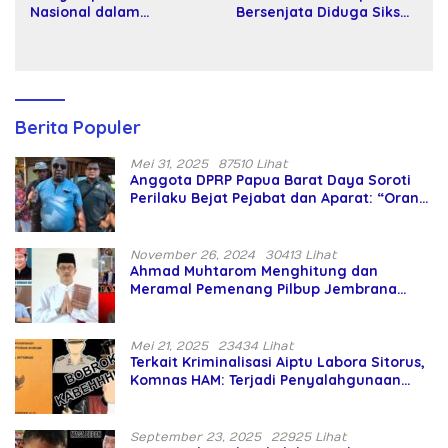
Nasional dalam
Bersenjata Diduga Siksa
Peringatan Hari Takhta
dan Bunuh Tiga Warga
(Teks Lengkap)
Sipil
Berita Populer
Mei 31, 2025
87510 Lihat
Anggota DPRP Papua Barat Daya Soroti
Perilaku Bejat Pejabat dan Aparat: “Orang
Asing Pencaplok Lahan Dibela,
Masyarakat Adat Dibiarkan Merana
November 26, 2024
30413 Lihat
Ahmad Muhtarom Menghitung dan
Meramal Pemenang Pilbup Jembrana
Tahun 2024 Gunakan Ilmu Naga Hari
Mei 21, 2025
23434 Lihat
Terkait Kriminalisasi Aiptu Labora Sitorus,
Komnas HAM: Terjadi Penyalahgunaan
Wewenang dan Pengabaian Perlindungan
HAM oleh Penegak Hukum
September 23, 2025
22925 Lihat