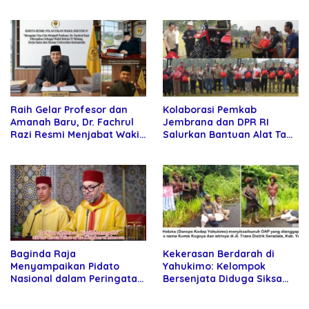
Kekuatan Tawar dan
DPRD Riau
Panggung Elit
Raih Gelar Profesor dan
Kolaborasi Pemkab
Amanah Baru, Dr. Fachrul
Jembrana dan DPR RI
Razi Resmi Menjabat Wakil
Salurkan Bantuan Alat Tani
Rektor Universitas
kepada Petani
Kartamulia
Baginda Raja
Kekerasan Berdarah di
Menyampaikan Pidato
Yahukimo: Kelompok
Nasional dalam Peringatan
Bersenjata Diduga Siksa
Hari Takhta (Teks Lengkap)
dan Bunuh Tiga Warga Sipil