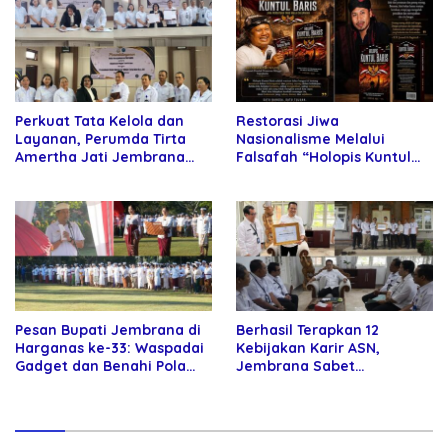
Perkuat Tata Kelola dan
Restorasi Jiwa
Layanan, Perumda Tirta
Nasionalisme Melalui
Amertha Jati Jembrana
Falsafah “Holopis Kuntul
Gandeng Kejari Jembrana
Baris”
Pesan Bupati Jembrana di
Berhasil Terapkan 12
Harganas ke-33: Waspadai
Kebijakan Karir ASN,
Gadget dan Benahi Pola
Jembrana Sabet
Asuh Anak
Penghargaan Adhi Manawa
Nugraha Pratama