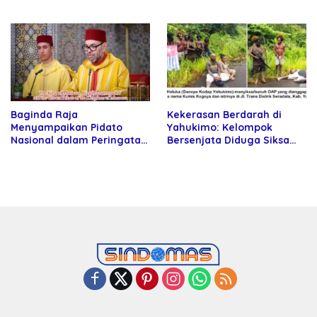
Rektor Universitas
kepada Petani
Kartamulia
Baginda Raja
Kekerasan Berdarah di
Menyampaikan Pidato
Yahukimo: Kelompok
Nasional dalam Peringatan
Bersenjata Diduga Siksa
Hari Takhta (Teks Lengkap)
dan Bunuh Tiga Warga Sipil