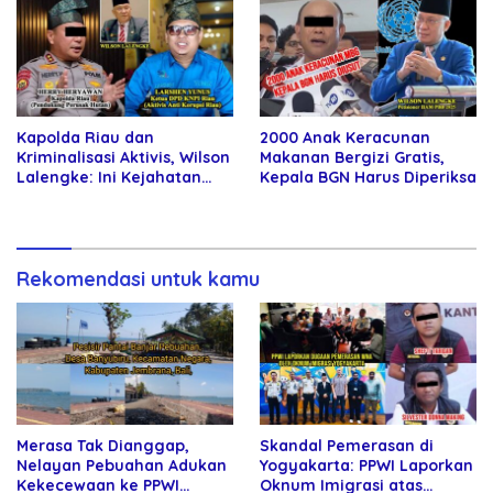
Kapolda Riau dan
2000 Anak Keracunan
Kriminalisasi Aktivis, Wilson
Makanan Bergizi Gratis,
Lalengke: Ini Kejahatan
Kepala BGN Harus Diperiksa
terhadap Bangsa dan
Dunia
Rekomendasi untuk kamu
Merasa Tak Dianggap,
Skandal Pemerasan di
Nelayan Pebuahan Adukan
Yogyakarta: PPWI Laporkan
Kekecewaan ke PPWI
Oknum Imigrasi atas