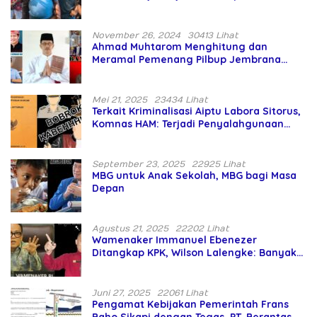
Asing Pencaplok Lahan Dibela,
Masyarakat Adat Dibiarkan Merana
November 26, 2024
30413 Lihat
Ahmad Muhtarom Menghitung dan
Meramal Pemenang Pilbup Jembrana
Tahun 2024 Gunakan Ilmu Naga Hari
Mei 21, 2025
23434 Lihat
Terkait Kriminalisasi Aiptu Labora Sitorus,
Komnas HAM: Terjadi Penyalahgunaan
Wewenang dan Pengabaian Perlindungan
HAM oleh Penegak Hukum
September 23, 2025
22925 Lihat
MBG untuk Anak Sekolah, MBG bagi Masa
Depan
Agustus 21, 2025
22202 Lihat
Wamenaker Immanuel Ebenezer
Ditangkap KPK, Wilson Lalengke: Banyak
Menteri Prabowo Bermasalah
Juni 27, 2025
22061 Lihat
Pengamat Kebijakan Pemerintah Frans
Baho Sikapi dengan Tegas, PT. Berantas