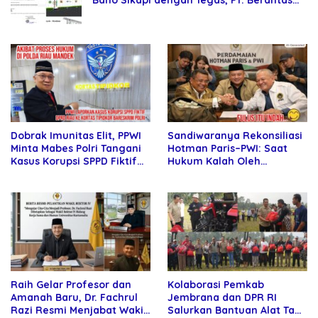
Abipraya Jangan Persulit Pemborong
Lokal
Sandiwaranya Rekonsiliasi
Dobrak Imunitas Elit, PPWI
Hotman Paris–PWI: Saat
Minta Mabes Polri Tangani
Hukum Kalah Oleh
Kasus Korupsi SPPD Fiktif
Kekuatan Tawar dan
DPRD Riau
Panggung Elit
Raih Gelar Profesor dan
Kolaborasi Pemkab
Amanah Baru, Dr. Fachrul
Jembrana dan DPR RI
Razi Resmi Menjabat Wakil
Salurkan Bantuan Alat Tani