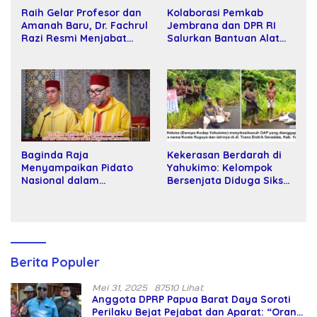
Raih Gelar Profesor dan
Kolaborasi Pemkab
Amanah Baru, Dr. Fachrul
Jembrana dan DPR RI
Razi Resmi Menjabat
Salurkan Bantuan Alat
Wakil Rektor Universitas
Tani kepada Petani
Kartamulia
Baginda Raja
Kekerasan Berdarah di
Menyampaikan Pidato
Yahukimo: Kelompok
Nasional dalam
Bersenjata Diduga Siksa
Peringatan Hari Takhta
dan Bunuh Tiga Warga
(Teks Lengkap)
Sipil
Berita Populer
Mei 31, 2025
87510 Lihat
Anggota DPRP Papua Barat Daya Soroti
Perilaku Bejat Pejabat dan Aparat: “Orang