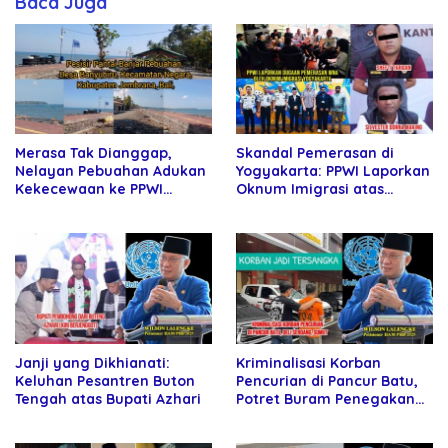
Baca Juga
Merasa Tak Dianggap,
Skandal Pemerasan di
Nelayan Pebuahan Adukan
Yogyakarta: PPWI Laporkan
Kekecewaan ke PPWI
Oknum Imigrasi atas
Jembrana
Dugaan Pemerasan Rp450
Juta terhadap Investor
Asing
Janji yang Dikhianati:
Kriminalisasi Korban
Keluhan Pesantren Buton
Pencurian di Pancur Batu,
Tengah atas Bupati Azhari
Potret Buram Penegakan
Hukum