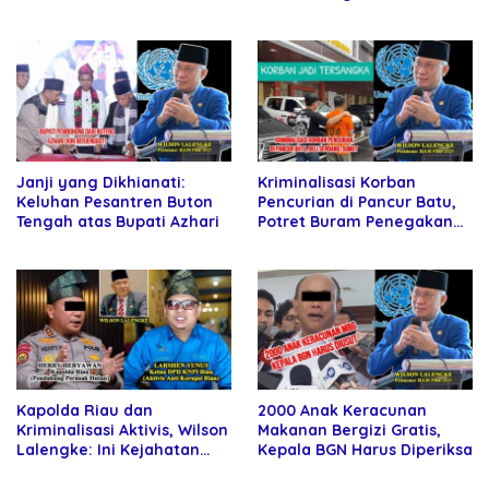
Jembrana
Dugaan Pemerasan Rp450
Juta terhadap Investor
Asing
Janji yang Dikhianati:
Kriminalisasi Korban
Keluhan Pesantren Buton
Pencurian di Pancur Batu,
Tengah atas Bupati Azhari
Potret Buram Penegakan
Hukum
Kapolda Riau dan
2000 Anak Keracunan
Kriminalisasi Aktivis, Wilson
Makanan Bergizi Gratis,
Lalengke: Ini Kejahatan
Kepala BGN Harus Diperiksa
terhadap Bangsa dan