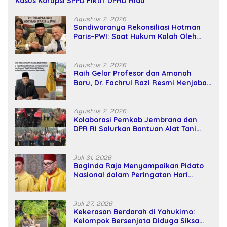
Kasus Korupsi SPPD Fiktif DPRD Riau
Agustus 2, 2026
Sandiwaranya Rekonsiliasi Hotman
Paris–PWI: Saat Hukum Kalah Oleh
Kekuatan Tawar dan Panggung Elit
Agustus 2, 2026
Raih Gelar Profesor dan Amanah
Baru, Dr. Fachrul Razi Resmi Menjabat
Wakil Rektor Universitas Kartamulia
Agustus 2, 2026
Kolaborasi Pemkab Jembrana dan
DPR RI Salurkan Bantuan Alat Tani
kepada Petani
Juli 31, 2026
Baginda Raja Menyampaikan Pidato
Nasional dalam Peringatan Hari
Takhta (Teks Lengkap)
Juli 27, 2026
Kekerasan Berdarah di Yahukimo:
Kelompok Bersenjata Diduga Siksa