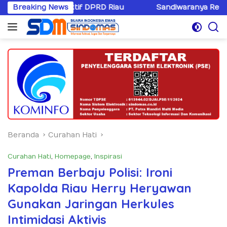
Langsung
f DPRD Riau
Breaking News
Sandiwaranya Rekonsiliasi Hotman Paris
ke
konten
Beranda
Curahan Hati
Curahan Hati
,
Homepage
,
Inspirasi
Preman Berbaju Polisi: Ironi
Kapolda Riau Herry Heryawan
Gunakan Jaringan Herkules
Intimidasi Aktivis