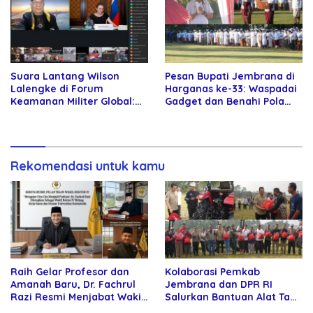
Suara Lantang Wilson
Pesan Bupati Jembrana di
Lalengke di Forum
Harganas ke-33: Waspadai
Keamanan Militer Global:
Gadget dan Benahi Pola
Damai Rusia-Ukraina
Asuh Anak
Harga Mati!
Rekomendasi untuk kamu
Raih Gelar Profesor dan
Kolaborasi Pemkab
Amanah Baru, Dr. Fachrul
Jembrana dan DPR RI
Razi Resmi Menjabat Wakil
Salurkan Bantuan Alat Tani
Rektor Universitas
kepada Petani