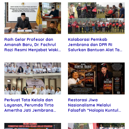
Raih Gelar Profesor dan
Kolaborasi Pemkab
Amanah Baru, Dr. Fachrul
Jembrana dan DPR RI
Razi Resmi Menjabat Wakil
Salurkan Bantuan Alat Tani
Rektor Universitas
kepada Petani
Kartamulia
Perkuat Tata Kelola dan
Restorasi Jiwa
Layanan, Perumda Tirta
Nasionalisme Melalui
Amertha Jati Jembrana
Falsafah “Holopis Kuntul
Gandeng Kejari Jembrana
Baris”