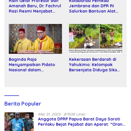
Raih Gelar Profesor dan
Kolaborasi Pemkab
Amanah Baru, Dr. Fachrul
Jembrana dan DPR RI
Razi Resmi Menjabat
Salurkan Bantuan Alat
Wakil Rektor Universitas
Tani kepada Petani
Kartamulia
Baginda Raja
Kekerasan Berdarah di
Menyampaikan Pidato
Yahukimo: Kelompok
Nasional dalam
Bersenjata Diduga Siksa
Peringatan Hari Takhta
dan Bunuh Tiga Warga
(Teks Lengkap)
Sipil
Berita Populer
Mei 31, 2025
87509 Lihat
Anggota DPRP Papua Barat Daya Soroti
Perilaku Bejat Pejabat dan Aparat: “Orang
Asing Pencaplok Lahan Dibela,