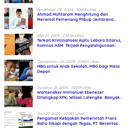
Masyarakat Adat Dibiarkan Merana
November 26, 2024
30413 Lihat
Ahmad Muhtarom Menghitung dan
Meramal Pemenang Pilbup Jembrana
Tahun 2024 Gunakan Ilmu Naga Hari
Mei 21, 2025
23434 Lihat
Terkait Kriminalisasi Aiptu Labora Sitorus,
Komnas HAM: Terjadi Penyalahgunaan
Wewenang dan Pengabaian Perlindungan
HAM oleh Penegak Hukum
September 23, 2025
22925 Lihat
MBG untuk Anak Sekolah, MBG bagi Masa
Depan
Agustus 21, 2025
22201 Lihat
Wamenaker Immanuel Ebenezer
Ditangkap KPK, Wilson Lalengke: Banyak
Menteri Prabowo Bermasalah
Juni 27, 2025
22061 Lihat
Pengamat Kebijakan Pemerintah Frans
Baho Sikapi dengan Tegas, PT. Berantas