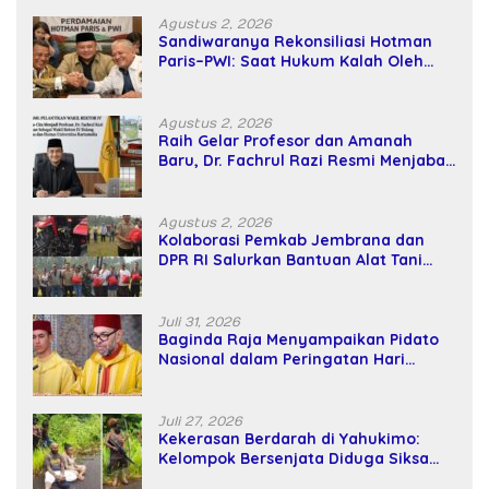
Agustus 2, 2026
Sandiwaranya Rekonsiliasi Hotman
Paris–PWI: Saat Hukum Kalah Oleh
Kekuatan Tawar dan Panggung Elit
Agustus 2, 2026
Raih Gelar Profesor dan Amanah
Baru, Dr. Fachrul Razi Resmi Menjabat
Wakil Rektor Universitas Kartamulia
Agustus 2, 2026
Kolaborasi Pemkab Jembrana dan
DPR RI Salurkan Bantuan Alat Tani
kepada Petani
Juli 31, 2026
Baginda Raja Menyampaikan Pidato
Nasional dalam Peringatan Hari
Takhta (Teks Lengkap)
Juli 27, 2026
Kekerasan Berdarah di Yahukimo:
Kelompok Bersenjata Diduga Siksa
dan Bunuh Tiga Warga Sipil