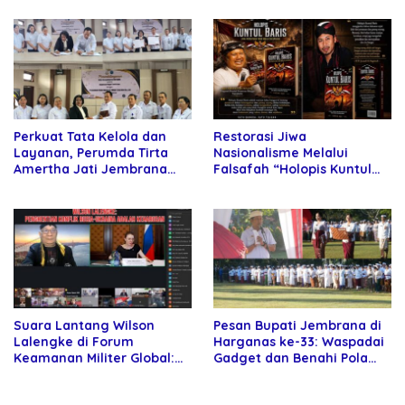
Kartamulia
Perkuat Tata Kelola dan
Restorasi Jiwa
Layanan, Perumda Tirta
Nasionalisme Melalui
Amertha Jati Jembrana
Falsafah “Holopis Kuntul
Gandeng Kejari Jembrana
Baris”
Suara Lantang Wilson
Pesan Bupati Jembrana di
Lalengke di Forum
Harganas ke-33: Waspadai
Keamanan Militer Global:
Gadget dan Benahi Pola
Damai Rusia-Ukraina
Asuh Anak
Harga Mati!