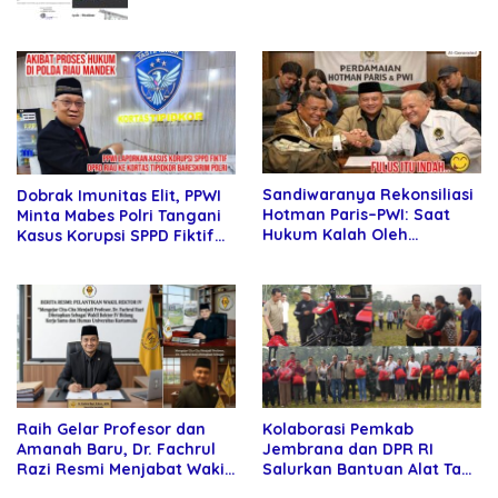
Abipraya Jangan Persulit Pemborong
Lokal
Sandiwaranya Rekonsiliasi
Dobrak Imunitas Elit, PPWI
Hotman Paris–PWI: Saat
Minta Mabes Polri Tangani
Hukum Kalah Oleh
Kasus Korupsi SPPD Fiktif
Kekuatan Tawar dan
DPRD Riau
Panggung Elit
Raih Gelar Profesor dan
Kolaborasi Pemkab
Amanah Baru, Dr. Fachrul
Jembrana dan DPR RI
Razi Resmi Menjabat Wakil
Salurkan Bantuan Alat Tani
Rektor Universitas
kepada Petani