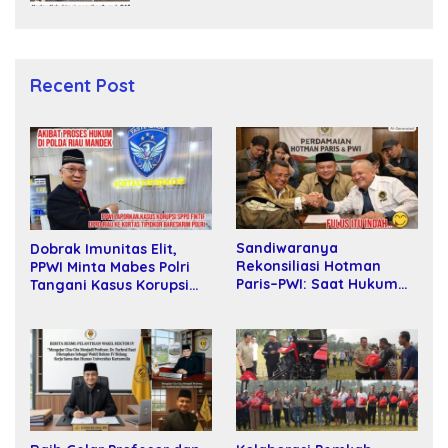
Recent Post
Sandiwaranya
Dobrak Imunitas Elit,
Rekonsiliasi Hotman
PPWI Minta Mabes Polri
Paris–PWI: Saat Hukum
Tangani Kasus Korupsi
Kalah Oleh Kekuatan
SPPD Fiktif DPRD Riau
Tawar dan Panggung Elit