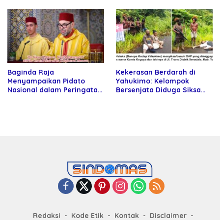
Kartamulia
Baginda Raja
Kekerasan Berdarah di
Menyampaikan Pidato
Yahukimo: Kelompok
Nasional dalam Peringatan
Bersenjata Diduga Siksa
Hari Takhta (Teks Lengkap)
dan Bunuh Tiga Warga Sipil
Redaksi
Kode Etik
Kontak
Disclaimer