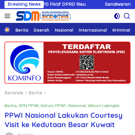
Langsung
PD Fiktif DPRD Riau
Breaking News
Sandiwaranya Rekonsiliasi Hotm
ke
konten
Home
Berita
Daerah
Nasional
Internasional
Kriminal
Beranda
Berita
Berita
,
DPN PPWI
,
Ketum PPWI.
,
Nasional
,
Wilson Lalengke
PPWI Nasional Lakukan Courtesy
Visit ke Kedutaan Besar Kuwait
Redaksi