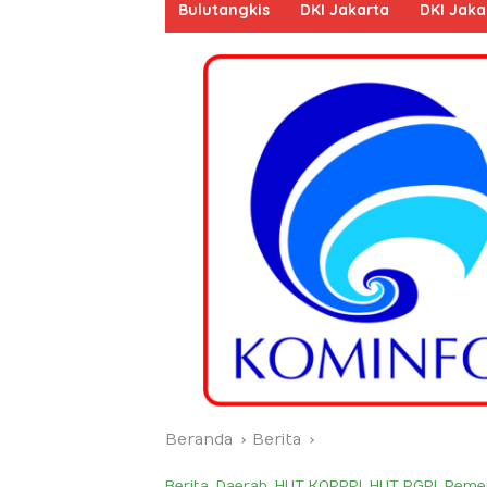
Bulutangkis
DKI Jakarta
DKI Jaka
Beranda
Berita
Berita
,
Daerah
,
HUT KORPRI
,
HUT PGRI
,
Pemer