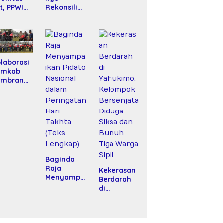
it, PPWI
Rekonsilias
nta
i Hotman
bes Polri
Paris–PWI:
angani
Saat
asus
Hukum
rupsi
Kalah Oleh
PD Fiktif
Kekuatan
laborasi
PRD Riau
Tawar dan
emkab
Panggung
embrana
Elit
n DPR RI
alurkan
antuan
at Tani
epada
tani
Baginda
Raja
Kekerasan
Menyampa
Berdarah
ikan Pidato
di
Nasional
Yahukimo:
dalam
Kelompok
Peringatan
Bersenjata
Hari Takhta