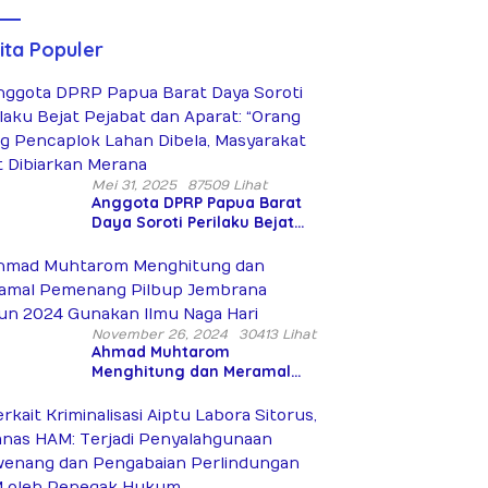
Diduga
(Teks
Siksa dan
Lengkap)
Bunuh Tiga
ita Populer
Warga Sipil
Mei 31, 2025
87509 Lihat
Anggota DPRP Papua Barat
Daya Soroti Perilaku Bejat
Pejabat dan Aparat: “Orang
Asing Pencaplok Lahan
Dibela, Masyarakat Adat
Dibiarkan Merana
November 26, 2024
30413 Lihat
Ahmad Muhtarom
Menghitung dan Meramal
Pemenang Pilbup Jembrana
Tahun 2024 Gunakan Ilmu
Naga Hari