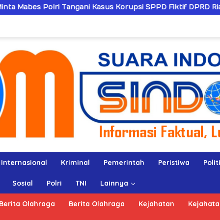
ani Kasus Korupsi SPPD Fiktif DPRD Riau
Sandiwarany
Internasional
Kriminal
Pemerintah
Peristiwa
Polit
Sosial
Polri
TNI
Lainnya
Berita Olahraga
Berita Olahraga
Kejahatan
Kejahata