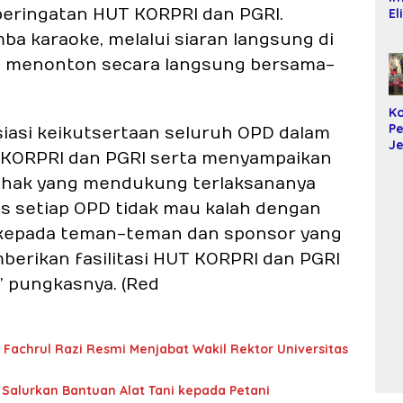
ringatan HUT KORPRI dan PGRI.
El
Mi
mba karaoke, melalui siaran langsung di
Ma
T
t menonton secara langsung bersama-
K
Ko
SP
Ko
D
P
iasi keikutsertaan seluruh OPD dalam
J
KORPRI dan PGRI serta menyampaikan
da
S
pihak yang mendukung terlaksananya
B
ias setiap OPD tidak mau kalah dengan
Al
k
 kepada teman-teman dan sponsor yang
Pe
erikan fasilitasi HUT KORPRI dan PGRI
,” pungkasnya. (Red
 Fachrul Razi Resmi Menjabat Wakil Rektor Universitas
Salurkan Bantuan Alat Tani kepada Petani