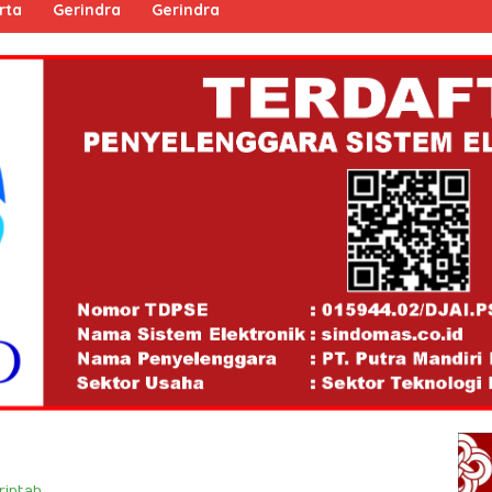
rta
Gerindra
Gerindra
intah