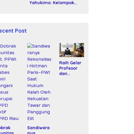
Yahukimo: Kelompok
Bersenjata Diduga Siksa
dan Bunuh Tiga Warga
Sipil
ecent Post
Raih Gelar
Profesor
dan
Amanah
Baru, Dr.
Fachrul
Razi Resmi
Menjabat
Wakil
Rektor
Universitas
Kartamulia
obrak
Sandiwara
unitas
nya