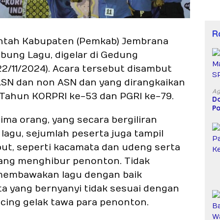
R
ntah Kabupaten (Pemkab) Jembrana
ung Lagu, digelar di Gedung
2/11/2024). Acara tersebut disambut
ASN dan non ASN dan yang dirangkaikan
Ag
 Tahun KORPRI ke-53 dan PGRI ke-79.
Do
Po
D
 lima orang, yang secara bergiliran
agu, sejumlah peserta juga tampil
ut, seperti kacamata dan udeng serta
ang menghibur penonton. Tidak
 membawakan lagu dengan baik
a yang bernyanyi tidak sesuai dengan
ing gelak tawa para penonton.