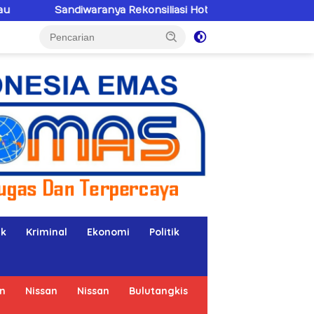
a Rekonsiliasi Hotman Paris–PWI: Saat Hukum Kalah Oleh Ke
ik
Kriminal
Ekonomi
Politik
n
Nissan
Nissan
Bulutangkis