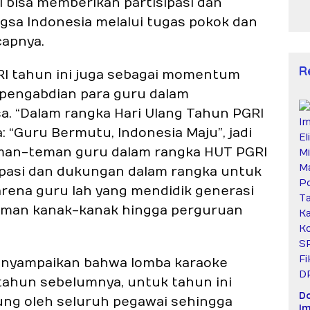
 bisa memberikan partisipasi dan
gsa Indonesia melalui tugas pokok dan
capnya.
R
RI tahun ini juga sebagai momentum
pengabdian para guru dalam
. “Dalam rangka Hari Ulang Tahun PGRI
“Guru Bermutu, Indonesia Maju”, jadi
eman-teman guru dalam rangka HUT PGRI
ipasi dan dukungan dalam rangka untuk
ena guru lah yang mendidik generasi
 taman kanak-kanak hingga perguruan
menyampaikan bahwa lomba karaoke
 tahun sebelumnya, untuk tahun ini
D
ung oleh seluruh pegawai sehingga
Im