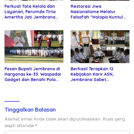
Perkuat Tata Kelola dan
Restorasi Jiwa
Layanan, Perumda Tirta
Nasionalisme Melalui
Amertha Jati Jembrana
Falsafah “Holopis Kuntul
Gandeng Kejari Jembrana
Baris”
Pesan Bupati Jembrana di
Berhasil Terapkan 12
Harganas ke-33: Waspadai
Kebijakan Karir ASN,
Gadget dan Benahi Pola
Jembrana Sabet
Asuh Anak
Penghargaan Adhi Manawa
Nugraha Pratama
Tinggalkan Balasan
Alamat email Anda tidak akan dipublikasikan.
Ruas yang
wajib ditandai
*