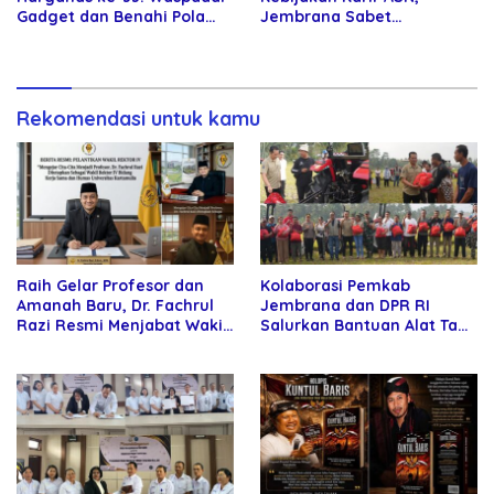
Gadget dan Benahi Pola
Jembrana Sabet
Asuh Anak
Penghargaan Adhi Manawa
Nugraha Pratama
Rekomendasi untuk kamu
Raih Gelar Profesor dan
Kolaborasi Pemkab
Amanah Baru, Dr. Fachrul
Jembrana dan DPR RI
Razi Resmi Menjabat Wakil
Salurkan Bantuan Alat Tani
Rektor Universitas
kepada Petani
Kartamulia