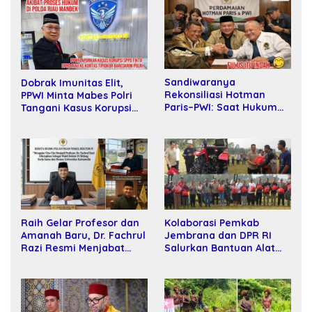
Sandiwaranya
Dobrak Imunitas Elit,
Rekonsiliasi Hotman
PPWI Minta Mabes Polri
Paris–PWI: Saat Hukum
Tangani Kasus Korupsi
Kalah Oleh Kekuatan
SPPD Fiktif DPRD Riau
Tawar dan Panggung Elit
Raih Gelar Profesor dan
Kolaborasi Pemkab
Amanah Baru, Dr. Fachrul
Jembrana dan DPR RI
Razi Resmi Menjabat
Salurkan Bantuan Alat
Wakil Rektor Universitas
Tani kepada Petani
Kartamulia