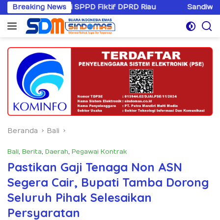
Langsung
psi SPPD Fiktif DPRD Riau
Breaking News
Sandiwaranya Rekonsilias
ke
konten
Beranda
Bali
Bali
,
Berita
,
Daerah
,
Pegawai Kontrak
Pastikan Gaji Tenaga Non ASN
Segera Cair, Bupati Tamba Dorong
Seluruh Pihak Selesaikan
Persyaratan