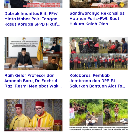
Sandiwaranya Rekonsiliasi
Dobrak Imunitas Elit, PPWI
Hotman Paris–PWI: Saat
Minta Mabes Polri Tangani
Hukum Kalah Oleh
Kasus Korupsi SPPD Fiktif
Kekuatan Tawar dan
DPRD Riau
Panggung Elit
Raih Gelar Profesor dan
Kolaborasi Pemkab
Amanah Baru, Dr. Fachrul
Jembrana dan DPR RI
Razi Resmi Menjabat Wakil
Salurkan Bantuan Alat Tani
Rektor Universitas
kepada Petani
Kartamulia