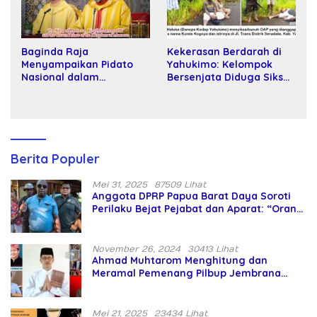
Baginda Raja
Kekerasan Berdarah di
Menyampaikan Pidato
Yahukimo: Kelompok
Nasional dalam
Bersenjata Diduga Siksa
Peringatan Hari Takhta
dan Bunuh Tiga Warga
(Teks Lengkap)
Sipil
Berita Populer
Mei 31, 2025
87509 Lihat
Anggota DPRP Papua Barat Daya Soroti
Perilaku Bejat Pejabat dan Aparat: “Orang
Asing Pencaplok Lahan Dibela,
Masyarakat Adat Dibiarkan Merana
November 26, 2024
30413 Lihat
Ahmad Muhtarom Menghitung dan
Meramal Pemenang Pilbup Jembrana
Tahun 2024 Gunakan Ilmu Naga Hari
Mei 21, 2025
23434 Lihat