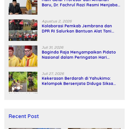
Baru, Dr. Fachrul Razi Resmi Menjabat
Wakil Rektor Universitas Kartamulia
Agustus 2, 2026
Kolaborasi Pemkab Jembrana dan
DPR RI Salurkan Bantuan Alat Tani
kepada Petani
Juli 31, 2026
Baginda Raja Menyampaikan Pidato
Nasional dalam Peringatan Hari
Takhta (Teks Lengkap)
Juli 27, 2026
Kekerasan Berdarah di Yahukimo:
Kelompok Bersenjata Diduga Siksa
dan Bunuh Tiga Warga Sipil
Recent Post