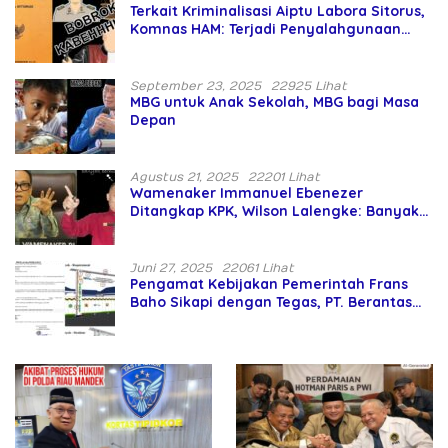
Terkait Kriminalisasi Aiptu Labora Sitorus,
Komnas HAM: Terjadi Penyalahgunaan
Wewenang dan Pengabaian Perlindungan
HAM oleh Penegak Hukum
September 23, 2025
22925 Lihat
MBG untuk Anak Sekolah, MBG bagi Masa
Depan
Agustus 21, 2025
22201 Lihat
Wamenaker Immanuel Ebenezer
Ditangkap KPK, Wilson Lalengke: Banyak
Menteri Prabowo Bermasalah
Juni 27, 2025
22061 Lihat
Pengamat Kebijakan Pemerintah Frans
Baho Sikapi dengan Tegas, PT. Berantas
Abipraya Jangan Persulit Pemborong
Lokal