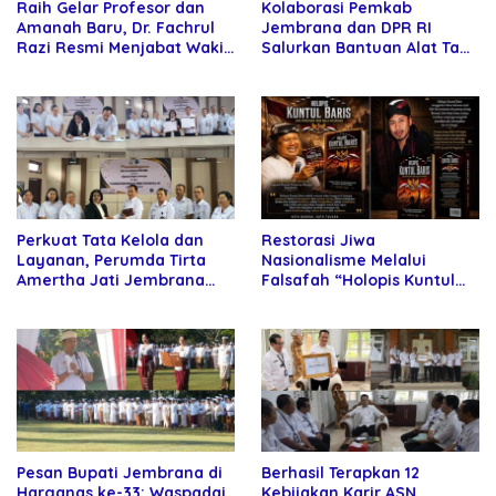
Raih Gelar Profesor dan
Kolaborasi Pemkab
Amanah Baru, Dr. Fachrul
Jembrana dan DPR RI
Razi Resmi Menjabat Wakil
Salurkan Bantuan Alat Tani
Rektor Universitas
kepada Petani
Kartamulia
Perkuat Tata Kelola dan
Restorasi Jiwa
Layanan, Perumda Tirta
Nasionalisme Melalui
Amertha Jati Jembrana
Falsafah “Holopis Kuntul
Gandeng Kejari Jembrana
Baris”
Pesan Bupati Jembrana di
Berhasil Terapkan 12
Harganas ke-33: Waspadai
Kebijakan Karir ASN,