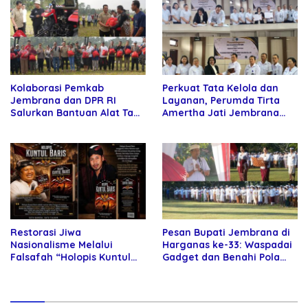
Kolaborasi Pemkab
Perkuat Tata Kelola dan
Jembrana dan DPR RI
Layanan, Perumda Tirta
Salurkan Bantuan Alat Tani
Amertha Jati Jembrana
kepada Petani
Gandeng Kejari Jembrana
Restorasi Jiwa
Pesan Bupati Jembrana di
Nasionalisme Melalui
Harganas ke-33: Waspadai
Falsafah “Holopis Kuntul
Gadget dan Benahi Pola
Baris”
Asuh Anak