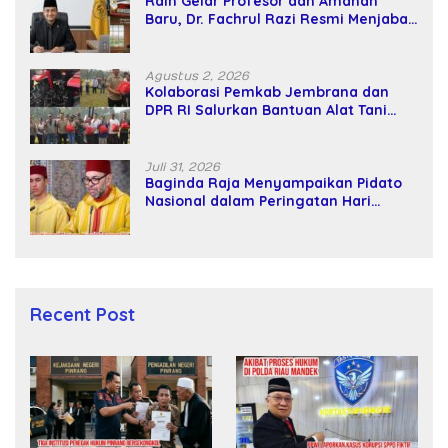
Raih Gelar Profesor dan Amanah
Baru, Dr. Fachrul Razi Resmi Menjabat
Wakil Rektor Universitas Kartamulia
Agustus 2, 2026
Kolaborasi Pemkab Jembrana dan
DPR RI Salurkan Bantuan Alat Tani
kepada Petani
Juli 31, 2026
Baginda Raja Menyampaikan Pidato
Nasional dalam Peringatan Hari
Takhta (Teks Lengkap)
Recent Post