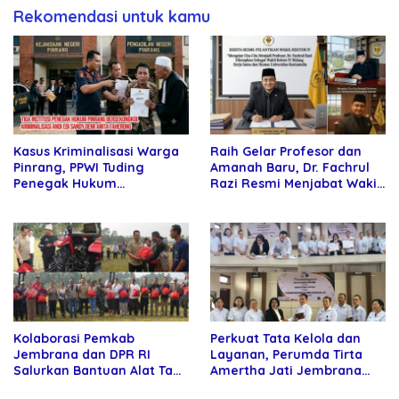
Rekomendasi untuk kamu
Kasus Kriminalisasi Warga
Raih Gelar Profesor dan
Pinrang, PPWI Tuding
Amanah Baru, Dr. Fachrul
Penegak Hukum
Razi Resmi Menjabat Wakil
Bersekongkol
Rektor Universitas
Kartamulia
Kolaborasi Pemkab
Perkuat Tata Kelola dan
Jembrana dan DPR RI
Layanan, Perumda Tirta
Salurkan Bantuan Alat Tani
Amertha Jati Jembrana
kepada Petani
Gandeng Kejari Jembrana