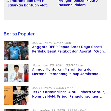
Menyampaikan Pidato
Jembrana dan DPR RI
Nasional dalam
Salurkan Bantuan Alat
Peringatan Hari Takhta
Tani kepada Petani
(Teks Lengkap)
Berita Populer
Mei 31, 2025
87510 Lihat
Anggota DPRP Papua Barat Daya Soroti
Perilaku Bejat Pejabat dan Aparat: “Orang
Asing Pencaplok Lahan Dibela,
Masyarakat Adat Dibiarkan Merana
November 26, 2024
30414 Lihat
Ahmad Muhtarom Menghitung dan
Meramal Pemenang Pilbup Jembrana
Tahun 2024 Gunakan Ilmu Naga Hari
Mei 21, 2025
23436 Lihat
Terkait Kriminalisasi Aiptu Labora Sitorus,
Komnas HAM: Terjadi Penyalahgunaan
Wewenang dan Pengabaian Perlindungan
HAM oleh Penegak Hukum
September 23, 2025
22926 Lihat