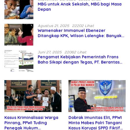
MBG untuk Anak Sekolah, MBG bagi Masa
Depan
Agustus 21, 2025
22202 Lihat
Wamenaker Immanuel Ebenezer
Ditangkap KPK, Wilson Lalengke: Banyak
Menteri Prabowo Bermasalah
Juni 27, 2025
22062 Lihat
Pengamat Kebijakan Pemerintah Frans
Baho Sikapi dengan Tegas, PT. Berantas
Abipraya Jangan Persulit Pemborong
Lokal
Dobrak Imunitas Elit, PPWI
Kasus Kriminalisasi Warga
Minta Mabes Polri Tangani
Pinrang, PPWI Tuding
Kasus Korupsi SPPD Fiktif
Penegak Hukum