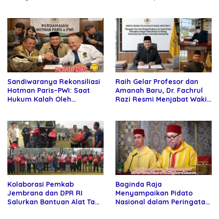
DPRD Riau
Bersekongkol
Sandiwaranya Rekonsiliasi
Raih Gelar Profesor dan
Hotman Paris–PWI: Saat
Amanah Baru, Dr. Fachrul
Hukum Kalah Oleh
Razi Resmi Menjabat Wakil
Kekuatan Tawar dan
Rektor Universitas
Panggung Elit
Kartamulia
Baginda Raja
Kolaborasi Pemkab
Menyampaikan Pidato
Jembrana dan DPR RI
Nasional dalam Peringatan
Salurkan Bantuan Alat Tani
Hari Takhta (Teks Lengkap)
kepada Petani