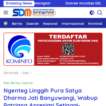
Langsung
rsekongkol
Breaking News
Dobrak Imunitas Elit, PPWI Minta Mabes P
ke
konten
Home
Berita
Daerah
Nasional
Internasional
Kriminal
Beranda
Bali
Bali
,
Berita
,
Daerah
Ngenteg Linggih Pura Satya
Dharma Jati Banyuwangi, Wabup
Patriana Apresiasi Setinggi-