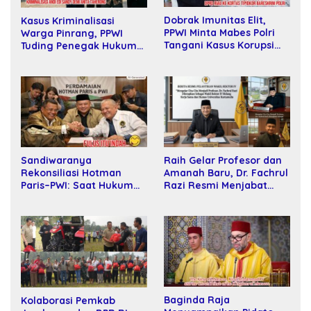
Dobrak Imunitas Elit,
Kasus Kriminalisasi
PPWI Minta Mabes Polri
Warga Pinrang, PPWI
Tangani Kasus Korupsi
Tuding Penegak Hukum
SPPD Fiktif DPRD Riau
Bersekongkol
Sandiwaranya
Raih Gelar Profesor dan
Rekonsiliasi Hotman
Amanah Baru, Dr. Fachrul
Paris–PWI: Saat Hukum
Razi Resmi Menjabat
Kalah Oleh Kekuatan
Wakil Rektor Universitas
Tawar dan Panggung Elit
Kartamulia
Baginda Raja
Kolaborasi Pemkab