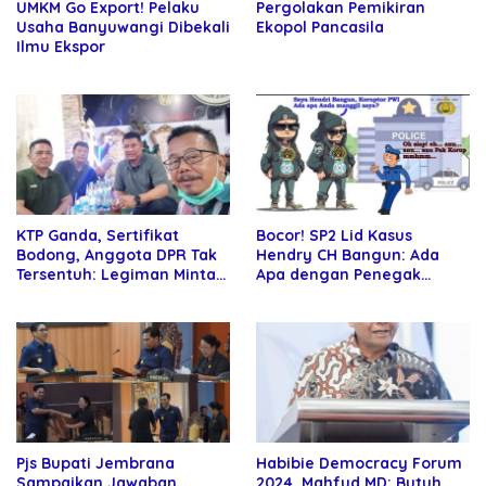
UMKM Go Export! Pelaku
Pergolakan Pemikiran
Usaha Banyuwangi Dibekali
Ekopol Pancasila
Ilmu Ekspor
KTP Ganda, Sertifikat
Bocor! SP2 Lid Kasus
Bodong, Anggota DPR Tak
Hendry CH Bangun: Ada
Tersentuh: Legiman Minta
Apa dengan Penegak
Jawaban Negara
Hukum Kita?
Pjs Bupati Jembrana
Habibie Democracy Forum
Sampaikan Jawaban
2024, Mahfud MD: Butuh