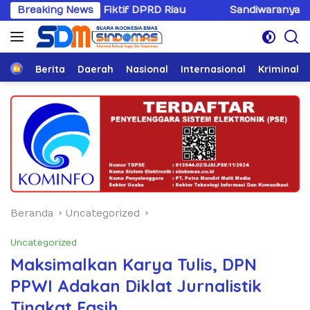
Langsung
ktif DPRD Riau
Breaking News
Sandiwaranya Rekonsiliasi Hotman Pa
ke
konten
Home
Berita
Daerah
Nasional
Internasional
Kriminal
Beranda
Uncategorized
Uncategorized
Maksimalkan Karya Tulis, DPN
PPWI Adakan Diklat Jurnalistik
Tingkat Fasih