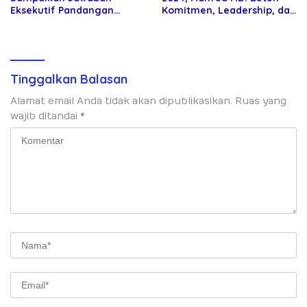
Eksekutif Pandangan
Komitmen, Leadership, dan
Umum Fraksi DPRD
Ketegasan Presiden untuk
Jembrana
Wujudkan Demokrasi
Substantif
Tinggalkan Balasan
Alamat email Anda tidak akan dipublikasikan.
Ruas yang
wajib ditandai
*