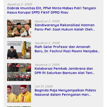
Agustus 2, 2026
Dobrak Imunitas Elit, PPWI Minta Mabes Polri Tangani
Kasus Korupsi SPPD Fiktif DPRD Riau
Agustus 2, 2026
Sandiwaranya Rekonsiliasi Hotman
Paris–PWI: Saat Hukum Kalah Oleh
Kekuatan Tawar dan Panggung Elit
Agustus 2, 2026
Raih Gelar Profesor dan Amanah
Baru, Dr. Fachrul Razi Resmi Menjabat
Wakil Rektor Universitas Kartamulia
Agustus 2, 2026
Kolaborasi Pemkab Jembrana dan
DPR RI Salurkan Bantuan Alat Tani
kepada Petani
Juli 31, 2026
Baginda Raja Menyampaikan Pidato
Nasional dalam Peringatan Hari
Takhta (Teks Lengkap)