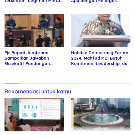
Tersentuh: Legiman Minta
Apa dengan Penegak
Jawaban Negara
Hukum Kita?
Pjs Bupati Jembrana
Habibie Democracy Forum
Sampaikan Jawaban
2024, Mahfud MD: Butuh
Eksekutif Pandangan
Komitmen, Leadership, dan
Umum Fraksi DPRD
Ketegasan Presiden untuk
Jembrana
Wujudkan Demokrasi
Substantif
Rekomendasi untuk kamu