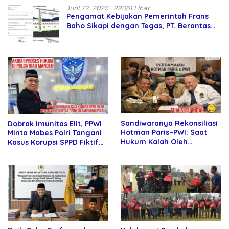
Juni 27, 2025
22061 Lihat
Pengamat Kebijakan Pemerintah Frans
Baho Sikapi dengan Tegas, PT. Berantas
Abipraya Jangan Persulit Pemborong
Lokal
Sandiwaranya Rekonsiliasi
Dobrak Imunitas Elit, PPWI
Hotman Paris–PWI: Saat
Minta Mabes Polri Tangani
Hukum Kalah Oleh
Kasus Korupsi SPPD Fiktif
Kekuatan Tawar dan
DPRD Riau
Panggung Elit