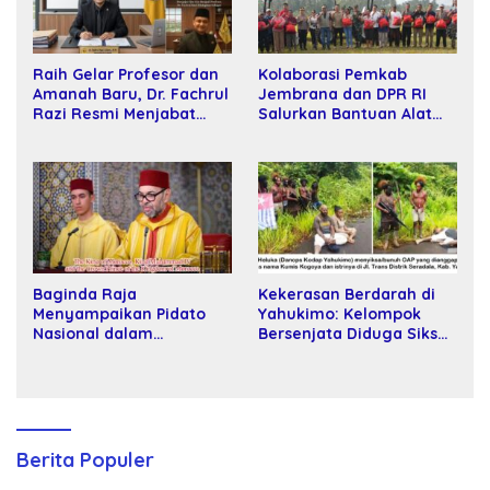
Raih Gelar Profesor dan
Kolaborasi Pemkab
Amanah Baru, Dr. Fachrul
Jembrana dan DPR RI
Razi Resmi Menjabat
Salurkan Bantuan Alat
Wakil Rektor Universitas
Tani kepada Petani
Kartamulia
Baginda Raja
Kekerasan Berdarah di
Menyampaikan Pidato
Yahukimo: Kelompok
Nasional dalam
Bersenjata Diduga Siksa
Peringatan Hari Takhta
dan Bunuh Tiga Warga
(Teks Lengkap)
Sipil
Berita Populer