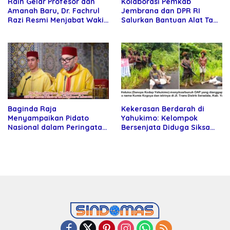
Raih Gelar Profesor dan
Kolaborasi Pemkab
Amanah Baru, Dr. Fachrul
Jembrana dan DPR RI
Razi Resmi Menjabat Wakil
Salurkan Bantuan Alat Tani
Rektor Universitas
kepada Petani
Kartamulia
Baginda Raja
Kekerasan Berdarah di
Menyampaikan Pidato
Yahukimo: Kelompok
Nasional dalam Peringatan
Bersenjata Diduga Siksa
Hari Takhta (Teks Lengkap)
dan Bunuh Tiga Warga Sipil