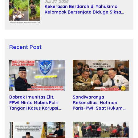
Juli 27, 2026
Kekerasan Berdarah di Yahukimo:
Kelompok Bersenjata Diduga Siksa
dan Bunuh Tiga Warga Sipil
Recent Post
Sandiwaranya
Dobrak Imunitas Elit,
Rekonsiliasi Hotman
PPWI Minta Mabes Polri
Paris–PWI: Saat Hukum
Tangani Kasus Korupsi
Kalah Oleh Kekuatan
SPPD Fiktif DPRD Riau
Tawar dan Panggung Elit