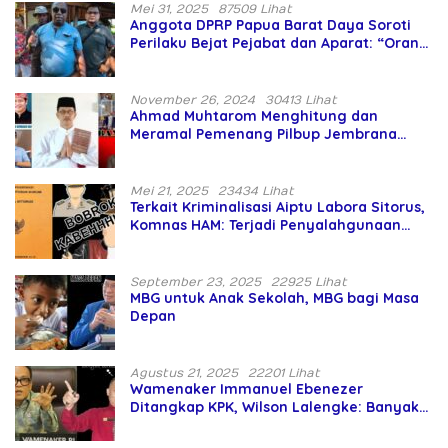
Mei 31, 2025
87509 Lihat
Anggota DPRP Papua Barat Daya Soroti
Perilaku Bejat Pejabat dan Aparat: “Orang
Asing Pencaplok Lahan Dibela,
Masyarakat Adat Dibiarkan Merana
November 26, 2024
30413 Lihat
Ahmad Muhtarom Menghitung dan
Meramal Pemenang Pilbup Jembrana
Tahun 2024 Gunakan Ilmu Naga Hari
Mei 21, 2025
23434 Lihat
Terkait Kriminalisasi Aiptu Labora Sitorus,
Komnas HAM: Terjadi Penyalahgunaan
Wewenang dan Pengabaian Perlindungan
HAM oleh Penegak Hukum
September 23, 2025
22925 Lihat
MBG untuk Anak Sekolah, MBG bagi Masa
Depan
Agustus 21, 2025
22201 Lihat
Wamenaker Immanuel Ebenezer
Ditangkap KPK, Wilson Lalengke: Banyak
Menteri Prabowo Bermasalah