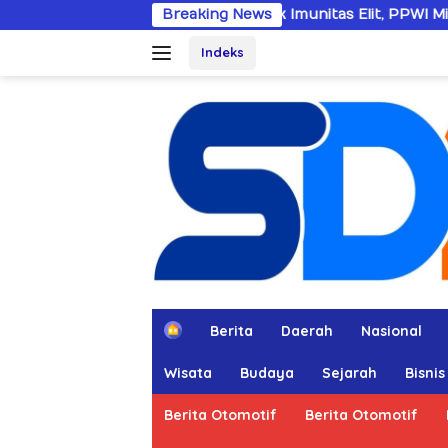
Langsung
Dobrak Imunitas Elit, PPWI Minta Mabes Polri Ta
Breaking News
ke
Indeks
konten
H
Berita
Daerah
Nasional
o
m
Wisata
Budaya
Sejarah
Bisnis
e
Berita Otomotif
Berita Otomotif