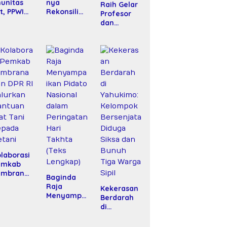
unitas
nya
Raih Gelar
it, PPWI
Rekonsilias
Profesor
nta
i Hotman
dan
bes Polri
Paris–PWI:
Amanah
angani
Saat
Baru, Dr.
asus
Hukum
Fachrul
rupsi
Kalah Oleh
Razi Resmi
PD Fiktif
Kekuatan
Menjabat
PRD Riau
Tawar dan
Wakil
Panggung
Rektor
Elit
Universitas
Kartamulia
laborasi
emkab
embrana
Baginda
n DPR RI
Raja
Kekerasan
alurkan
Menyampa
Berdarah
antuan
ikan Pidato
di
at Tani
Nasional
Yahukimo:
epada
dalam
Kelompok