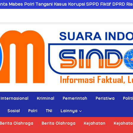
ngani Kasus Korupsi SPPD Fiktif DPRD Riau
Sandiwara
Internasional
Kriminal
Pemerintah
Peristiwa
Polit
Sosial
Polri
TNI
Lainnya
Berita Olahraga
Berita Olahraga
Kejahatan
Kejahata