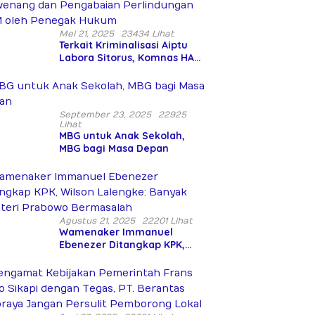
Mei 21, 2025
23434 Lihat
Terkait Kriminalisasi Aiptu
Labora Sitorus, Komnas HAM:
Terjadi Penyalahgunaan
Wewenang dan Pengabaian
Perlindungan HAM oleh
Penegak Hukum
September 23, 2025
22925
Lihat
MBG untuk Anak Sekolah,
MBG bagi Masa Depan
Agustus 21, 2025
22201 Lihat
Wamenaker Immanuel
Ebenezer Ditangkap KPK,
Wilson Lalengke: Banyak
Menteri Prabowo Bermasalah