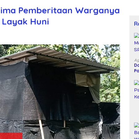
rima Pemberitaan Warganya
 Layak Huni
R
Ag
Do
Po
D