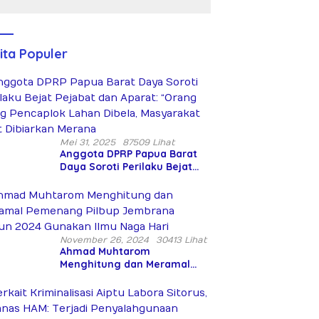
tani
Peringatan
Bersenjata
Hari Takhta
Diduga
(Teks
Siksa dan
Lengkap)
Bunuh Tiga
ita Populer
Warga Sipil
Mei 31, 2025
87509 Lihat
Anggota DPRP Papua Barat
Daya Soroti Perilaku Bejat
Pejabat dan Aparat: “Orang
Asing Pencaplok Lahan
Dibela, Masyarakat Adat
Dibiarkan Merana
November 26, 2024
30413 Lihat
Ahmad Muhtarom
Menghitung dan Meramal
Pemenang Pilbup Jembrana
Tahun 2024 Gunakan Ilmu
Naga Hari