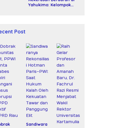
Yahukimo: Kelompok
Bersenjata Diduga Siksa
dan Bunuh Tiga Warga
Sipil
ecent Post
obrak
Sandiwara