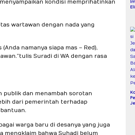
n menyampaikan kondisi memprihatinkan
Im
El
Mi
Ma
T
itas wartawan dengan nada yang
K
Ko
SP
D
 (Anda namanya siapa mas – Red),
awan.”tulis Suradi di WA dengan rasa
Ko
an publik dan menambah sorotan
P
ebih dari pemerintah terhadap
J
da
bantuan.
S
B
agai warga baru di desanya yang juga
Al
k
rta mengklaim bahwa Suhadi belum