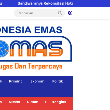
nya Rekonsiliasi Hotman Paris–PWI: Saat Hukum Kalah Oleh 
ik
Kriminal
Ekonomi
Politik
n
Nissan
Nissan
Bulutangkis