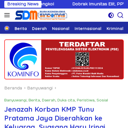
Langsung
kongkol
Breaking News
Dobrak Imunitas Elit, PPWI Minta Mabes Polr
ke
konten
Home
Berita
Daerah
Nasional
Internasional
Kriminal
Beranda
Banyuwangi
Banyuwangi
,
Berita
,
Daerah
,
Duka cita
,
Peristiwa
,
Sosial
Jenazah Korban KMP Tunu
Pratama Jaya Diserahkan ke
Keluarga, Suasana Haru Iringi