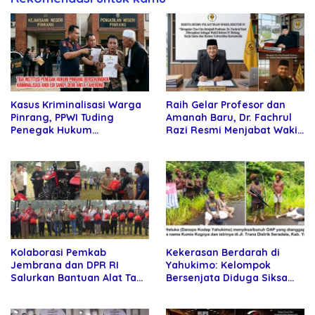
Kasus Kriminalisasi Warga
Raih Gelar Profesor dan
Pinrang, PPWI Tuding
Amanah Baru, Dr. Fachrul
Penegak Hukum
Razi Resmi Menjabat Wakil
Bersekongkol
Rektor Universitas
Kartamulia
Kolaborasi Pemkab
Kekerasan Berdarah di
Jembrana dan DPR RI
Yahukimo: Kelompok
Salurkan Bantuan Alat Tani
Bersenjata Diduga Siksa
kepada Petani
dan Bunuh Tiga Warga Sipil