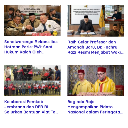
Sandiwaranya Rekonsiliasi
Raih Gelar Profesor dan
Hotman Paris–PWI: Saat
Amanah Baru, Dr. Fachrul
Hukum Kalah Oleh
Razi Resmi Menjabat Wakil
Kekuatan Tawar dan
Rektor Universitas
Panggung Elit
Kartamulia
Baginda Raja
Kolaborasi Pemkab
Menyampaikan Pidato
Jembrana dan DPR RI
Nasional dalam Peringatan
Salurkan Bantuan Alat Tani
Hari Takhta (Teks Lengkap)
kepada Petani