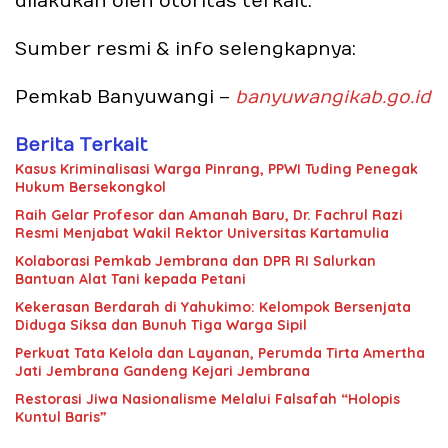
dilakukan oleh otoritas terkait.
Sumber resmi & info selengkapnya
:
Pemkab Banyuwangi
–
banyuwangikab.go.id
Berita Terkait
Kasus Kriminalisasi Warga Pinrang, PPWI Tuding Penegak
Hukum Bersekongkol
Raih Gelar Profesor dan Amanah Baru, Dr. Fachrul Razi
Resmi Menjabat Wakil Rektor Universitas Kartamulia
Kolaborasi Pemkab Jembrana dan DPR RI Salurkan
Bantuan Alat Tani kepada Petani
Kekerasan Berdarah di Yahukimo: Kelompok Bersenjata
Diduga Siksa dan Bunuh Tiga Warga Sipil
Perkuat Tata Kelola dan Layanan, Perumda Tirta Amertha
Jati Jembrana Gandeng Kejari Jembrana
Restorasi Jiwa Nasionalisme Melalui Falsafah “Holopis
Kuntul Baris”