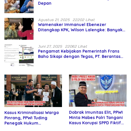
Depan
Agustus 21, 2025
22202 Lihat
Wamenaker Immanuel Ebenezer
Ditangkap KPK, Wilson Lalengke: Banyak
Menteri Prabowo Bermasalah
Juni 27, 2025
22062 Lihat
Pengamat Kebijakan Pemerintah Frans
Baho Sikapi dengan Tegas, PT. Berantas
Abipraya Jangan Persulit Pemborong
Lokal
Dobrak Imunitas Elit, PPWI
Kasus Kriminalisasi Warga
Minta Mabes Polri Tangani
Pinrang, PPWI Tuding
Kasus Korupsi SPPD Fiktif
Penegak Hukum
DPRD Riau
Bersekongkol