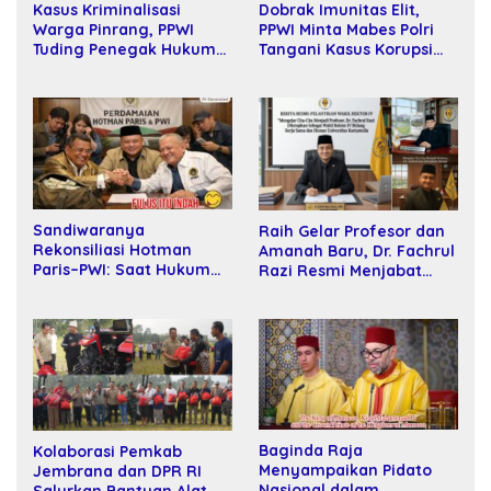
Dobrak Imunitas Elit,
Kasus Kriminalisasi
PPWI Minta Mabes Polri
Warga Pinrang, PPWI
Tangani Kasus Korupsi
Tuding Penegak Hukum
SPPD Fiktif DPRD Riau
Bersekongkol
Sandiwaranya
Raih Gelar Profesor dan
Rekonsiliasi Hotman
Amanah Baru, Dr. Fachrul
Paris–PWI: Saat Hukum
Razi Resmi Menjabat
Kalah Oleh Kekuatan
Wakil Rektor Universitas
Tawar dan Panggung Elit
Kartamulia
Baginda Raja
Kolaborasi Pemkab
Menyampaikan Pidato
Jembrana dan DPR RI
Nasional dalam
Salurkan Bantuan Alat