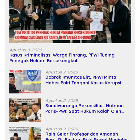
Agustus 9, 2026
Kasus Kriminalisasi Warga Pinrang, PPWI Tuding
Penegak Hukum Bersekongkol
Agustus 2, 2026
Dobrak Imunitas Elit, PPWI Minta
Mabes Polri Tangani Kasus Korupsi
SPPD Fiktif DPRD Riau
Agustus 2, 2026
Sandiwaranya Rekonsiliasi Hotman
Paris–PWI: Saat Hukum Kalah Oleh
Kekuatan Tawar dan Panggung Elit
Agustus 2, 2026
Raih Gelar Profesor dan Amanah
Baru, Dr. Fachrul Razi Resmi Menjabat