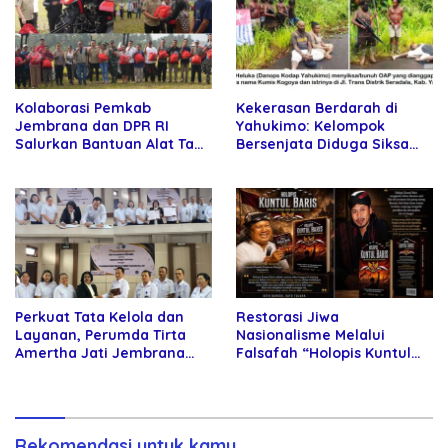
Kolaborasi Pemkab
Kekerasan Berdarah di
Jembrana dan DPR RI
Yahukimo: Kelompok
Salurkan Bantuan Alat Tani
Bersenjata Diduga Siksa
kepada Petani
dan Bunuh Tiga Warga Sipil
Perkuat Tata Kelola dan
Restorasi Jiwa
Layanan, Perumda Tirta
Nasionalisme Melalui
Amertha Jati Jembrana
Falsafah “Holopis Kuntul
Gandeng Kejari Jembrana
Baris”
Rekomendasi untuk kamu