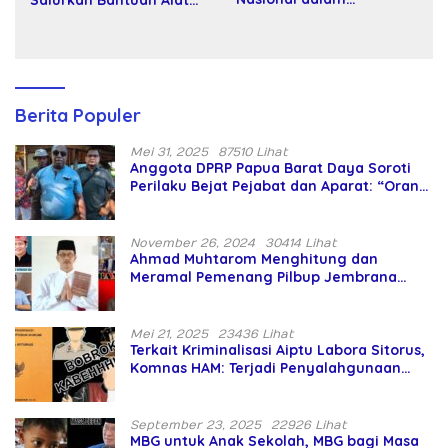
Peringatan Hari Takhta
Tani kepada Petani
(Teks Lengkap)
Berita Populer
Mei 31, 2025
87510 Lihat
Anggota DPRP Papua Barat Daya Soroti
Perilaku Bejat Pejabat dan Aparat: “Orang
Asing Pencaplok Lahan Dibela,
Masyarakat Adat Dibiarkan Merana
November 26, 2024
30414 Lihat
Ahmad Muhtarom Menghitung dan
Meramal Pemenang Pilbup Jembrana
Tahun 2024 Gunakan Ilmu Naga Hari
Mei 21, 2025
23436 Lihat
Terkait Kriminalisasi Aiptu Labora Sitorus,
Komnas HAM: Terjadi Penyalahgunaan
Wewenang dan Pengabaian Perlindungan
HAM oleh Penegak Hukum
September 23, 2025
22926 Lihat
MBG untuk Anak Sekolah, MBG bagi Masa