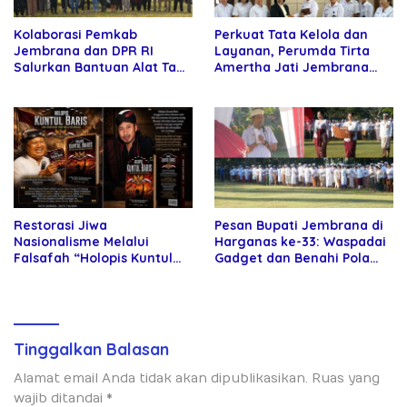
Kolaborasi Pemkab
Perkuat Tata Kelola dan
Jembrana dan DPR RI
Layanan, Perumda Tirta
Salurkan Bantuan Alat Tani
Amertha Jati Jembrana
kepada Petani
Gandeng Kejari Jembrana
Restorasi Jiwa
Pesan Bupati Jembrana di
Nasionalisme Melalui
Harganas ke-33: Waspadai
Falsafah “Holopis Kuntul
Gadget dan Benahi Pola
Baris”
Asuh Anak
Tinggalkan Balasan
Alamat email Anda tidak akan dipublikasikan.
Ruas yang
wajib ditandai
*