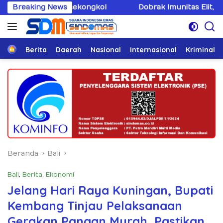
Langsung
rsekongkol
Breaking News
Dobrak Imunitas Elit, PPWI Minta Mabes P
ke
konten
Home
Berita
Daerah
Nasional
Internasional
Kriminal
Beranda
Bali
Bali
,
Berita
,
Ekonomi
Jelang Hari Raya Kuningan, Bupati
Kembang Tinjau Pelaksanaan
Gerakan Pangan Murah, Pastikan