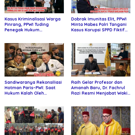
Dobrak Imunitas Elit, PPWI
Kasus Kriminalisasi Warga
Minta Mabes Polri Tangani
Pinrang, PPWI Tuding
Kasus Korupsi SPPD Fiktif
Penegak Hukum
DPRD Riau
Bersekongkol
Sandiwaranya Rekonsiliasi
Raih Gelar Profesor dan
Hotman Paris–PWI: Saat
Amanah Baru, Dr. Fachrul
Hukum Kalah Oleh
Razi Resmi Menjabat Wakil
Kekuatan Tawar dan
Rektor Universitas
Panggung Elit
Kartamulia