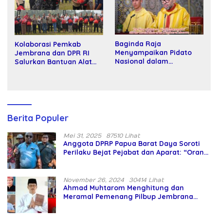
Baginda Raja
Kolaborasi Pemkab
Menyampaikan Pidato
Jembrana dan DPR RI
Nasional dalam
Salurkan Bantuan Alat
Peringatan Hari Takhta
Tani kepada Petani
(Teks Lengkap)
Berita Populer
Mei 31, 2025
87510 Lihat
Anggota DPRP Papua Barat Daya Soroti
Perilaku Bejat Pejabat dan Aparat: “Orang
Asing Pencaplok Lahan Dibela,
Masyarakat Adat Dibiarkan Merana
November 26, 2024
30414 Lihat
Ahmad Muhtarom Menghitung dan
Meramal Pemenang Pilbup Jembrana
Tahun 2024 Gunakan Ilmu Naga Hari