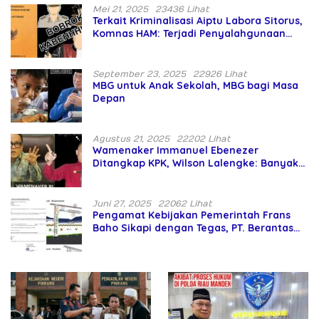
Mei 21, 2025
23436 Lihat
Terkait Kriminalisasi Aiptu Labora Sitorus,
Komnas HAM: Terjadi Penyalahgunaan
Wewenang dan Pengabaian Perlindungan
HAM oleh Penegak Hukum
September 23, 2025
22926 Lihat
MBG untuk Anak Sekolah, MBG bagi Masa
Depan
Agustus 21, 2025
22202 Lihat
Wamenaker Immanuel Ebenezer
Ditangkap KPK, Wilson Lalengke: Banyak
Menteri Prabowo Bermasalah
Juni 27, 2025
22062 Lihat
Pengamat Kebijakan Pemerintah Frans
Baho Sikapi dengan Tegas, PT. Berantas
Abipraya Jangan Persulit Pemborong
Lokal