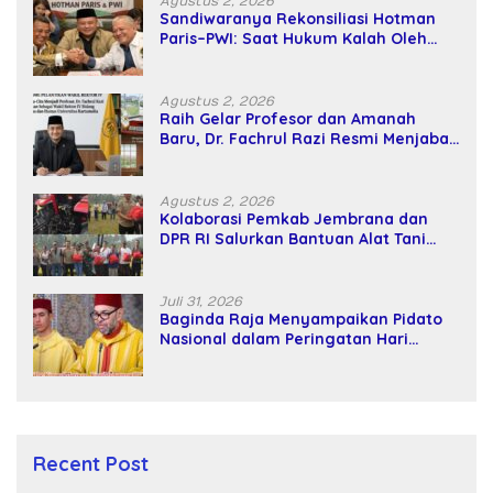
Agustus 2, 2026
Sandiwaranya Rekonsiliasi Hotman
Paris–PWI: Saat Hukum Kalah Oleh
Kekuatan Tawar dan Panggung Elit
Agustus 2, 2026
Raih Gelar Profesor dan Amanah
Baru, Dr. Fachrul Razi Resmi Menjabat
Wakil Rektor Universitas Kartamulia
Agustus 2, 2026
Kolaborasi Pemkab Jembrana dan
DPR RI Salurkan Bantuan Alat Tani
kepada Petani
Juli 31, 2026
Baginda Raja Menyampaikan Pidato
Nasional dalam Peringatan Hari
Takhta (Teks Lengkap)
Recent Post