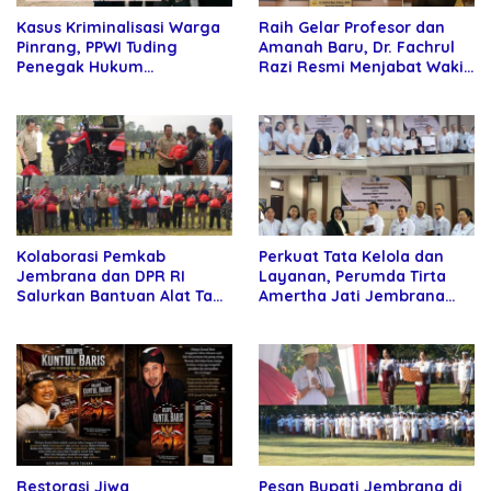
Kasus Kriminalisasi Warga
Raih Gelar Profesor dan
Pinrang, PPWI Tuding
Amanah Baru, Dr. Fachrul
Penegak Hukum
Razi Resmi Menjabat Wakil
Bersekongkol
Rektor Universitas
Kartamulia
Kolaborasi Pemkab
Perkuat Tata Kelola dan
Jembrana dan DPR RI
Layanan, Perumda Tirta
Salurkan Bantuan Alat Tani
Amertha Jati Jembrana
kepada Petani
Gandeng Kejari Jembrana
Restorasi Jiwa
Pesan Bupati Jembrana di