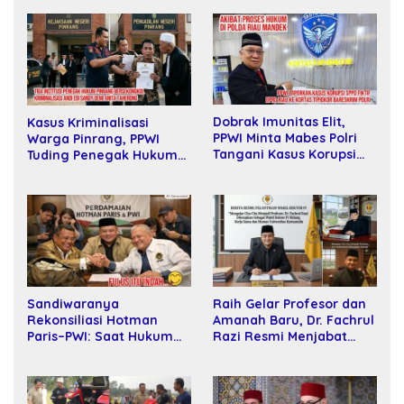
Dobrak Imunitas Elit,
Kasus Kriminalisasi
PPWI Minta Mabes Polri
Warga Pinrang, PPWI
Tangani Kasus Korupsi
Tuding Penegak Hukum
SPPD Fiktif DPRD Riau
Bersekongkol
Sandiwaranya
Raih Gelar Profesor dan
Rekonsiliasi Hotman
Amanah Baru, Dr. Fachrul
Paris–PWI: Saat Hukum
Razi Resmi Menjabat
Kalah Oleh Kekuatan
Wakil Rektor Universitas
Tawar dan Panggung Elit
Kartamulia