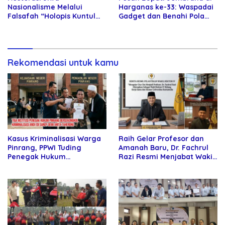
Nasionalisme Melalui
Harganas ke-33: Waspadai
Falsafah “Holopis Kuntul
Gadget dan Benahi Pola
Baris”
Asuh Anak
Rekomendasi untuk kamu
Kasus Kriminalisasi Warga
Raih Gelar Profesor dan
Pinrang, PPWI Tuding
Amanah Baru, Dr. Fachrul
Penegak Hukum
Razi Resmi Menjabat Wakil
Bersekongkol
Rektor Universitas
Kartamulia