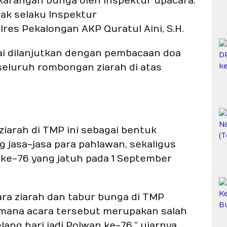
 karangan bunga oleh Inspektur upacara.
ak selaku Inspektur
lres Pekalongan AKP Quratul Aini, S.H.
ai dilanjutkan dengan pembacaan doa
 seluruh rombongan ziarah di atas
iarah di TMP ini sebagai bentuk
asa-jasa para pahlawan, sekaligus
 ke-76 yang jatuh pada 1 September
ara ziarah dan tabur bunga di TMP
 mana acara tersebut merupakan salah
ang hari jadi Polwan ke-76,” ujarnya.