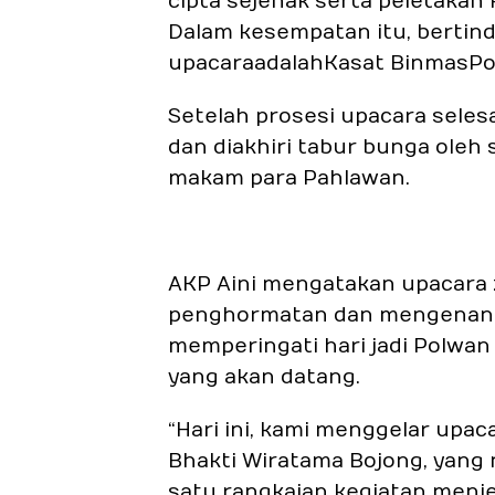
cipta sejenak serta peletakan
Dalam kesempatan itu, bertind
upacara adalah Kasat Binmas Po
Setelah prosesi upacara seles
dan diakhiri tabur bunga oleh
makam para Pahlawan.
AKP Aini mengatakan upacara z
penghormatan dan mengenang j
memperingati hari jadi Polwan
yang akan datang.
“Hari ini, kami menggelar upac
Bhakti Wiratama Bojong, yang
satu rangkaian kegiatan menjel