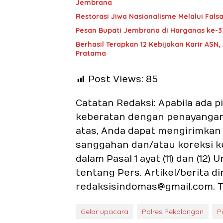
Jembrana
Restorasi Jiwa Nasionalisme Melalui Falsa
Pesan Bupati Jembrana di Harganas ke-3
Berhasil Terapkan 12 Kebijakan Karir A
Pratama
Post Views:
85
Catatan Redaksi: Apabila ada 
keberatan dengan penayangan a
atas, Anda dapat mengirimkan a
sanggahan dan/atau koreksi k
dalam Pasal 1 ayat (11) dan (1
tentang Pers. Artikel/berita d
redaksisindomas@gmail.com. T
Gelar upacara
Polres Pekalongan
P