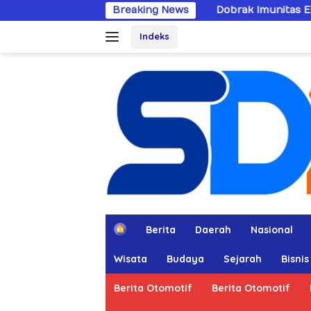
Langsung
Dobrak Imunitas Elit, PPWI Minta Mabes Po
Breaking News
ke
Indeks
konten
H
Berita
Daerah
Nasional
o
m
Wisata
Budaya
Sejarah
Bisnis
e
Berita Otomotif
Berita Otomotif