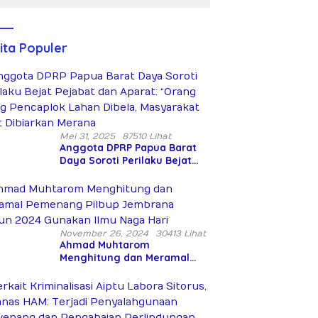
Peringatan
Bersenjata
Hari Takhta
Diduga
(Teks
Siksa dan
Lengkap)
Bunuh Tiga
ita Populer
Warga Sipil
Mei 31, 2025
87510 Lihat
Anggota DPRP Papua Barat
Daya Soroti Perilaku Bejat
Pejabat dan Aparat: “Orang
Asing Pencaplok Lahan
Dibela, Masyarakat Adat
Dibiarkan Merana
November 26, 2024
30413 Lihat
Ahmad Muhtarom
Menghitung dan Meramal
Pemenang Pilbup Jembrana
Tahun 2024 Gunakan Ilmu
Naga Hari