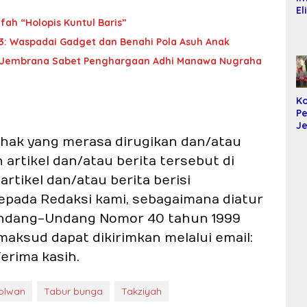
El
Mi
fah “Holopis Kuntul Baris”
Ma
3: Waspadai Gadget dan Benahi Pola Asuh Anak
T
K
SN, Jembrana Sabet Penghargaan Adhi Manawa Nugraha
Ko
SP
D
Ko
P
J
da
pihak yang merasa dirugikan dan/atau
S
rtikel dan/atau berita tersebut di
B
Al
rtikel dan/atau berita berisi
k
epada Redaksi kami, sebagaimana diatur
Pe
2) Undang-Undang Nomor 40 tahun 1999
imaksud dapat dikirimkan melalui email:
erima kasih.
olwan
Tabur bunga
Takziyah