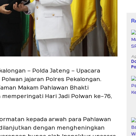
R
Ag
Do
Po
ekalongan – Polda Jateng – Upacara
D
 Polwan jajaran Polres Pekalongan.
 Taman Makam Pahlawan Bhakti
 memperingati Hari Jadi Polwan ke-76,
hormatan kepada arwah para Pahlawan
 dilanjutkan dengan mengheningkan