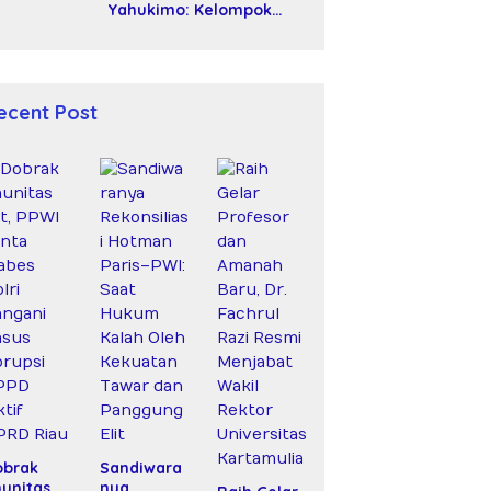
Yahukimo: Kelompok
Bersenjata Diduga Siksa
dan Bunuh Tiga Warga
Sipil
ecent Post
obrak
Sandiwara
unitas
nya