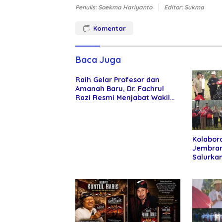
Penulis: Soekma Hariyanto
Editor: Sukma
Komentar
Baca Juga
Raih Gelar Profesor dan
Amanah Baru, Dr. Fachrul
Razi Resmi Menjabat Wakil
Rektor Universitas
Kartamulia
Kolabor
Jembran
Salurkan
kepada 