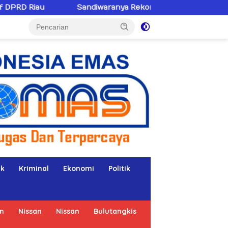
diwaranya Rekonsiliasi Hotman Paris–PWI: Saat Hukum Kalah
ik
Kriminal
Ekonomi
Politik
n
Nissan
Nissan
Bulutangkis