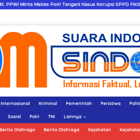
lri Tangani Kasus Korupsi SPPD Fiktif DPRD Riau
San
Internasional
Kriminal
Pemerintah
Peristiwa
Polit
Sosial
Polri
TNI
Lainnya
Berita Olahraga
Berita Olahraga
Kejahatan
Kejahata