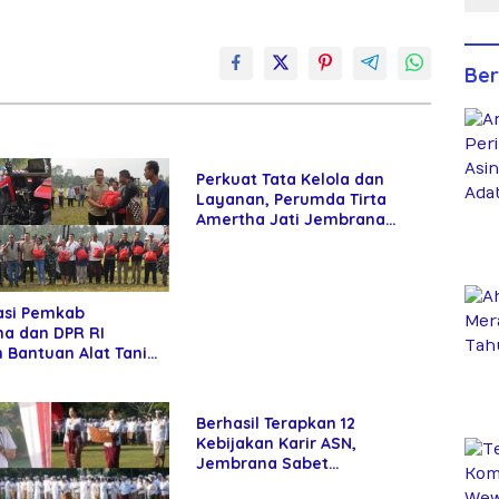
Ber
Perkuat Tata Kelola dan
Layanan, Perumda Tirta
Amertha Jati Jembrana
Gandeng Kejari Jembrana
asi Pemkab
a dan DPR RI
 Bantuan Alat Tani
Petani
Berhasil Terapkan 12
Kebijakan Karir ASN,
Jembrana Sabet
Penghargaan Adhi Manawa