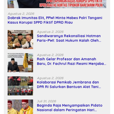
Agustus 2, 2026
Dobrak Imunitas Elit, PPWI Minta Mabes Polri Tangani
Kasus Korupsi SPPD Fiktif DPRD Riau
Agustus 2, 2026
Sandiwaranya Rekonsiliasi Hotman
Paris–PWI: Saat Hukum Kalah Oleh
Kekuatan Tawar dan Panggung Elit
Agustus 2, 2026
Raih Gelar Profesor dan Amanah
Baru, Dr. Fachrul Razi Resmi Menjabat
Wakil Rektor Universitas Kartamulia
Agustus 2, 2026
Kolaborasi Pemkab Jembrana dan
DPR RI Salurkan Bantuan Alat Tani
kepada Petani
Juli 31, 2026
Baginda Raja Menyampaikan Pidato
Nasional dalam Peringatan Hari