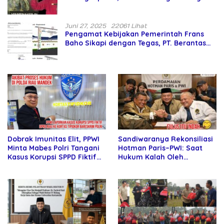
Menteri Prabowo Bermasalah
Juni 27, 2025
22061 Lihat
Pengamat Kebijakan Pemerintah Frans
Baho Sikapi dengan Tegas, PT. Berantas
Abipraya Jangan Persulit Pemborong
Lokal
Sandiwaranya Rekonsiliasi
Dobrak Imunitas Elit, PPWI
Hotman Paris–PWI: Saat
Minta Mabes Polri Tangani
Hukum Kalah Oleh
Kasus Korupsi SPPD Fiktif
Kekuatan Tawar dan
DPRD Riau
Panggung Elit