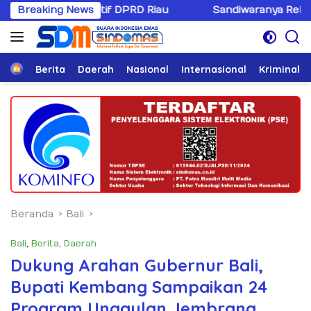
Langsung
Fiktif DPRD Riau
Breaking News
Sandiwaranya Rekonsiliasi Hotman 
ke
konten
Home
Berita
Daerah
Nasional
Internasional
Kriminal
Beranda
Bali
Bali
,
Berita
,
Daerah
Dukung Arahan Gubernur Bali,
Bupati Kembang Sampaikan 24
Program Unggulan Jembrana