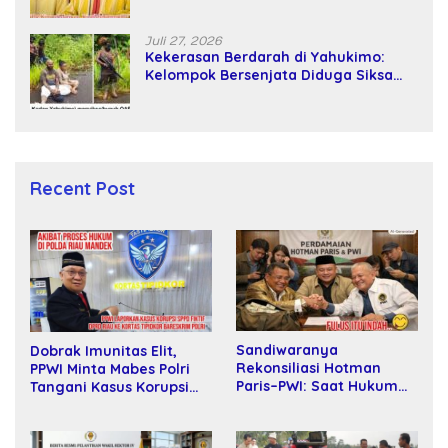
Takhta (Teks Lengkap)
Juli 27, 2026
Kekerasan Berdarah di Yahukimo:
Kelompok Bersenjata Diduga Siksa
dan Bunuh Tiga Warga Sipil
Recent Post
Sandiwaranya
Dobrak Imunitas Elit,
Rekonsiliasi Hotman
PPWI Minta Mabes Polri
Paris–PWI: Saat Hukum
Tangani Kasus Korupsi
Kalah Oleh Kekuatan
SPPD Fiktif DPRD Riau
Tawar dan Panggung Elit