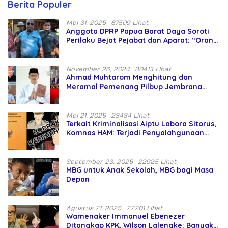
Berita Populer
Mei 31, 2025
87509 Lihat
Anggota DPRP Papua Barat Daya Soroti
Perilaku Bejat Pejabat dan Aparat: “Orang
Asing Pencaplok Lahan Dibela,
Masyarakat Adat Dibiarkan Merana
November 26, 2024
30413 Lihat
Ahmad Muhtarom Menghitung dan
Meramal Pemenang Pilbup Jembrana
Tahun 2024 Gunakan Ilmu Naga Hari
Mei 21, 2025
23434 Lihat
Terkait Kriminalisasi Aiptu Labora Sitorus,
Komnas HAM: Terjadi Penyalahgunaan
Wewenang dan Pengabaian Perlindungan
HAM oleh Penegak Hukum
September 23, 2025
22925 Lihat
MBG untuk Anak Sekolah, MBG bagi Masa
Depan
Agustus 21, 2025
22201 Lihat
Wamenaker Immanuel Ebenezer
Ditangkap KPK, Wilson Lalengke: Banyak