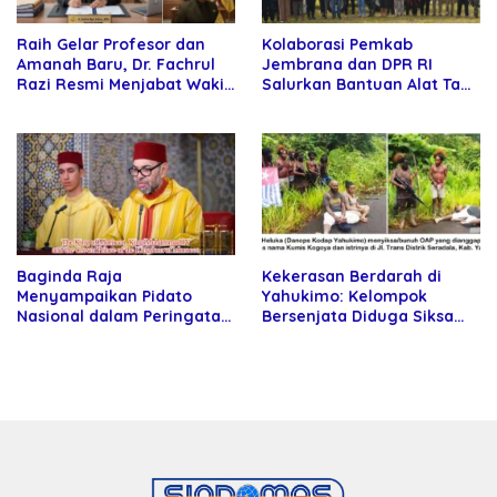
Raih Gelar Profesor dan
Kolaborasi Pemkab
Amanah Baru, Dr. Fachrul
Jembrana dan DPR RI
Razi Resmi Menjabat Wakil
Salurkan Bantuan Alat Tani
Rektor Universitas
kepada Petani
Kartamulia
Baginda Raja
Kekerasan Berdarah di
Menyampaikan Pidato
Yahukimo: Kelompok
Nasional dalam Peringatan
Bersenjata Diduga Siksa
Hari Takhta (Teks Lengkap)
dan Bunuh Tiga Warga Sipil