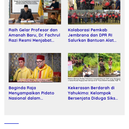
Raih Gelar Profesor dan
Kolaborasi Pemkab
Amanah Baru, Dr. Fachrul
Jembrana dan DPR RI
Razi Resmi Menjabat
Salurkan Bantuan Alat
Wakil Rektor Universitas
Tani kepada Petani
Kartamulia
Baginda Raja
Kekerasan Berdarah di
Menyampaikan Pidato
Yahukimo: Kelompok
Nasional dalam
Bersenjata Diduga Siksa
Peringatan Hari Takhta
dan Bunuh Tiga Warga
(Teks Lengkap)
Sipil