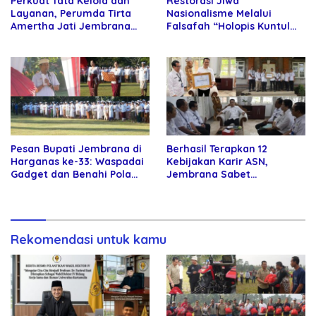
Perkuat Tata Kelola dan
Restorasi Jiwa
Layanan, Perumda Tirta
Nasionalisme Melalui
Amertha Jati Jembrana
Falsafah “Holopis Kuntul
Gandeng Kejari Jembrana
Baris”
Pesan Bupati Jembrana di
Berhasil Terapkan 12
Harganas ke-33: Waspadai
Kebijakan Karir ASN,
Gadget dan Benahi Pola
Jembrana Sabet
Asuh Anak
Penghargaan Adhi Manawa
Nugraha Pratama
Rekomendasi untuk kamu