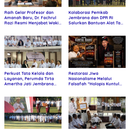
Raih Gelar Profesor dan
Kolaborasi Pemkab
Amanah Baru, Dr. Fachrul
Jembrana dan DPR RI
Razi Resmi Menjabat Wakil
Salurkan Bantuan Alat Tani
Rektor Universitas
kepada Petani
Kartamulia
Perkuat Tata Kelola dan
Restorasi Jiwa
Layanan, Perumda Tirta
Nasionalisme Melalui
Amertha Jati Jembrana
Falsafah “Holopis Kuntul
Gandeng Kejari Jembrana
Baris”