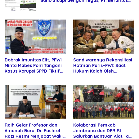
Baho Sikapi dengan Tegas, PT. Berantas
Abipraya Jangan Persulit Pemborong
Lokal
Sandiwaranya Rekonsiliasi
Dobrak Imunitas Elit, PPWI
Hotman Paris–PWI: Saat
Minta Mabes Polri Tangani
Hukum Kalah Oleh
Kasus Korupsi SPPD Fiktif
Kekuatan Tawar dan
DPRD Riau
Panggung Elit
Raih Gelar Profesor dan
Kolaborasi Pemkab
Amanah Baru, Dr. Fachrul
Jembrana dan DPR RI
Razi Resmi Menjabat Wakil
Salurkan Bantuan Alat Tani