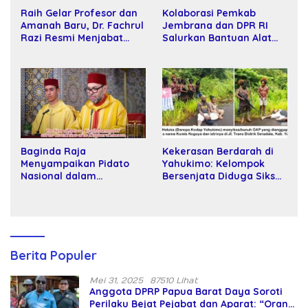
Raih Gelar Profesor dan
Kolaborasi Pemkab
Amanah Baru, Dr. Fachrul
Jembrana dan DPR RI
Razi Resmi Menjabat
Salurkan Bantuan Alat
Wakil Rektor Universitas
Tani kepada Petani
Kartamulia
Baginda Raja
Kekerasan Berdarah di
Menyampaikan Pidato
Yahukimo: Kelompok
Nasional dalam
Bersenjata Diduga Siksa
Peringatan Hari Takhta
dan Bunuh Tiga Warga
(Teks Lengkap)
Sipil
Berita Populer
Mei 31, 2025
87510 Lihat
Anggota DPRP Papua Barat Daya Soroti
Perilaku Bejat Pejabat dan Aparat: “Orang