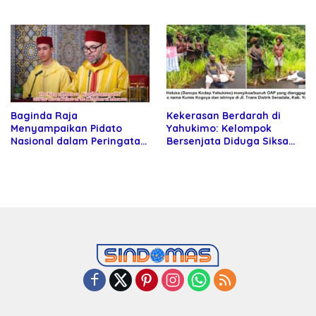
Rektor Universitas
kepada Petani
Kartamulia
Baginda Raja
Kekerasan Berdarah di
Menyampaikan Pidato
Yahukimo: Kelompok
Nasional dalam Peringatan
Bersenjata Diduga Siksa
Hari Takhta (Teks Lengkap)
dan Bunuh Tiga Warga Sipil