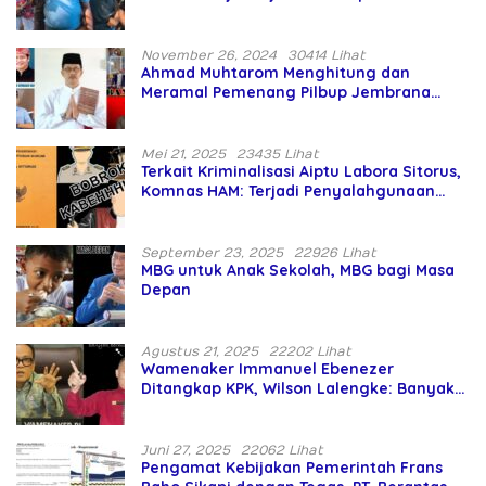
Asing Pencaplok Lahan Dibela,
Masyarakat Adat Dibiarkan Merana
November 26, 2024
30414 Lihat
Ahmad Muhtarom Menghitung dan
Meramal Pemenang Pilbup Jembrana
Tahun 2024 Gunakan Ilmu Naga Hari
Mei 21, 2025
23435 Lihat
Terkait Kriminalisasi Aiptu Labora Sitorus,
Komnas HAM: Terjadi Penyalahgunaan
Wewenang dan Pengabaian Perlindungan
HAM oleh Penegak Hukum
September 23, 2025
22926 Lihat
MBG untuk Anak Sekolah, MBG bagi Masa
Depan
Agustus 21, 2025
22202 Lihat
Wamenaker Immanuel Ebenezer
Ditangkap KPK, Wilson Lalengke: Banyak
Menteri Prabowo Bermasalah
Juni 27, 2025
22062 Lihat
Pengamat Kebijakan Pemerintah Frans