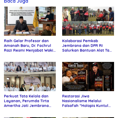
Baca Juga
Raih Gelar Profesor dan
Kolaborasi Pemkab
Amanah Baru, Dr. Fachrul
Jembrana dan DPR RI
Razi Resmi Menjabat Wakil
Salurkan Bantuan Alat Tani
Rektor Universitas
kepada Petani
Kartamulia
Perkuat Tata Kelola dan
Restorasi Jiwa
Layanan, Perumda Tirta
Nasionalisme Melalui
Amertha Jati Jembrana
Falsafah “Holopis Kuntul
Gandeng Kejari Jembrana
Baris”