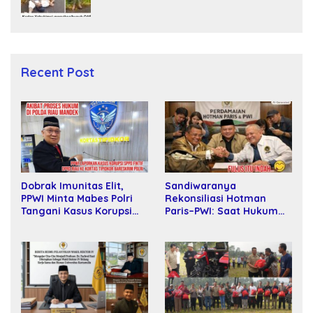
dan Bunuh Tiga Warga Sipil
Recent Post
Sandiwaranya
Dobrak Imunitas Elit,
Rekonsiliasi Hotman
PPWI Minta Mabes Polri
Paris–PWI: Saat Hukum
Tangani Kasus Korupsi
Kalah Oleh Kekuatan
SPPD Fiktif DPRD Riau
Tawar dan Panggung Elit