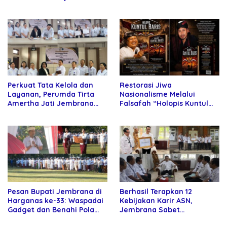
Rektor Universitas
kepada Petani
Kartamulia
Perkuat Tata Kelola dan
Restorasi Jiwa
Layanan, Perumda Tirta
Nasionalisme Melalui
Amertha Jati Jembrana
Falsafah “Holopis Kuntul
Gandeng Kejari Jembrana
Baris”
Pesan Bupati Jembrana di
Berhasil Terapkan 12
Harganas ke-33: Waspadai
Kebijakan Karir ASN,
Gadget dan Benahi Pola
Jembrana Sabet
Asuh Anak
Penghargaan Adhi Manawa