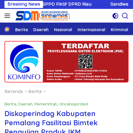
Langsung
i SPPD Fiktif DPRD Riau
Breaking News
Sandiwaranya Rekonsiliasi 
ke
konten
Home
Berita
Daerah
Nasional
Internasional
Kriminal
Beranda
Berita
Berita
,
Daerah
,
Pemerintah
,
Uncategorized
Diskoperindag Kabupaten
Pemalang Fasilitasi Bimtek
Pengujian Produk IKM