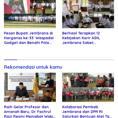
Pesan Bupati Jembrana di
Berhasil Terapkan 12
Harganas ke-33: Waspadai
Kebijakan Karir ASN,
Gadget dan Benahi Pola
Jembrana Sabet
Asuh Anak
Penghargaan Adhi Manawa
Nugraha Pratama
Rekomendasi untuk kamu
Raih Gelar Profesor dan
Kolaborasi Pemkab
Amanah Baru, Dr. Fachrul
Jembrana dan DPR RI
Razi Resmi Menjabat Wakil
Salurkan Bantuan Alat Tani