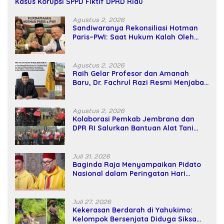
Kasus Korupsi SPPD Fiktif DPRD Riau
Agustus 2, 2026
Sandiwaranya Rekonsiliasi Hotman
Paris–PWI: Saat Hukum Kalah Oleh
Kekuatan Tawar dan Panggung Elit
Agustus 2, 2026
Raih Gelar Profesor dan Amanah
Baru, Dr. Fachrul Razi Resmi Menjabat
Wakil Rektor Universitas Kartamulia
Agustus 2, 2026
Kolaborasi Pemkab Jembrana dan
DPR RI Salurkan Bantuan Alat Tani
kepada Petani
Juli 31, 2026
Baginda Raja Menyampaikan Pidato
Nasional dalam Peringatan Hari
Takhta (Teks Lengkap)
Juli 27, 2026
Kekerasan Berdarah di Yahukimo:
Kelompok Bersenjata Diduga Siksa