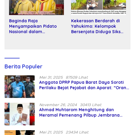
Baginda Raja
Kekerasan Berdarah di
Menyampaikan Pidato
Yahukimo: Kelompok
Nasional dalam
Bersenjata Diduga Siksa
Peringatan Hari Takhta
dan Bunuh Tiga Warga
(Teks Lengkap)
Sipil
Berita Populer
Mei 31, 2025
87509 Lihat
Anggota DPRP Papua Barat Daya Soroti
Perilaku Bejat Pejabat dan Aparat: “Orang
Asing Pencaplok Lahan Dibela,
Masyarakat Adat Dibiarkan Merana
November 26, 2024
30413 Lihat
Ahmad Muhtarom Menghitung dan
Meramal Pemenang Pilbup Jembrana
Tahun 2024 Gunakan Ilmu Naga Hari
Mei 21, 2025
23434 Lihat