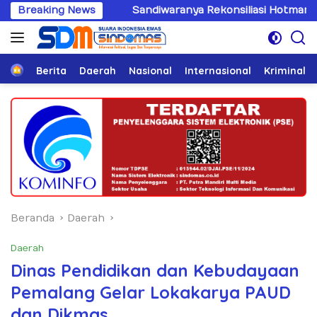
Langsung
Breaking News
Sandiwaranya Rekonsiliasi Hotman Paris–PWI: Saat Hu
ke
konten
Home
Berita
Daerah
Nasional
Internasional
Kriminal
Beranda
Daerah
Daerah
Dinas Pendidikan dan Kebudayaan
Pemalang Gelar Lokakarya PAUD
dan Dikmas