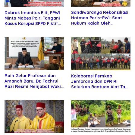
Sandiwaranya Rekonsiliasi
Dobrak Imunitas Elit, PPWI
Hotman Paris–PWI: Saat
Minta Mabes Polri Tangani
Hukum Kalah Oleh
Kasus Korupsi SPPD Fiktif
Kekuatan Tawar dan
DPRD Riau
Panggung Elit
Raih Gelar Profesor dan
Kolaborasi Pemkab
Amanah Baru, Dr. Fachrul
Jembrana dan DPR RI
Razi Resmi Menjabat Wakil
Salurkan Bantuan Alat Tani
Rektor Universitas
kepada Petani
Kartamulia