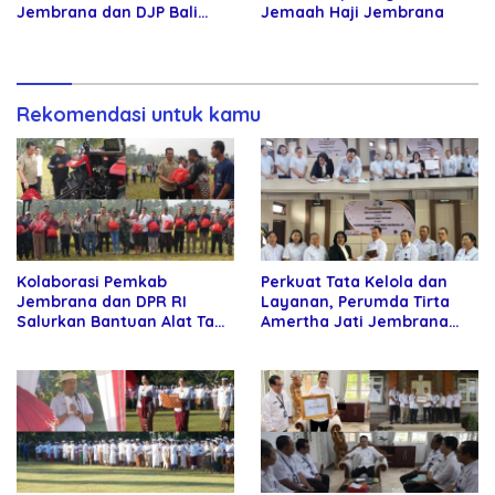
Jembrana dan DJP Bali
Jemaah Haji Jembrana
Resmi Bentuk Tim Bersama
Rekomendasi untuk kamu
Kolaborasi Pemkab
Perkuat Tata Kelola dan
Jembrana dan DPR RI
Layanan, Perumda Tirta
Salurkan Bantuan Alat Tani
Amertha Jati Jembrana
kepada Petani
Gandeng Kejari Jembrana