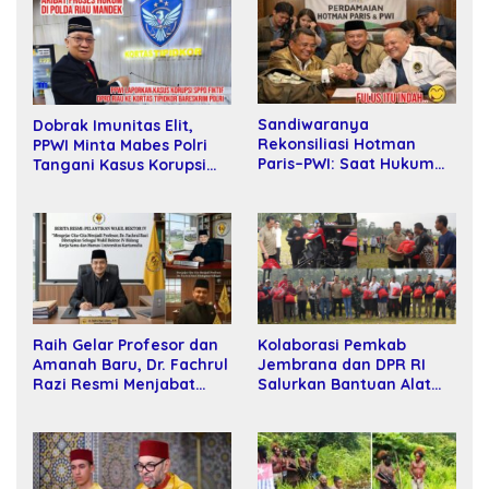
Sandiwaranya
Dobrak Imunitas Elit,
Rekonsiliasi Hotman
PPWI Minta Mabes Polri
Paris–PWI: Saat Hukum
Tangani Kasus Korupsi
Kalah Oleh Kekuatan
SPPD Fiktif DPRD Riau
Tawar dan Panggung Elit
Raih Gelar Profesor dan
Kolaborasi Pemkab
Amanah Baru, Dr. Fachrul
Jembrana dan DPR RI
Razi Resmi Menjabat
Salurkan Bantuan Alat
Wakil Rektor Universitas
Tani kepada Petani
Kartamulia