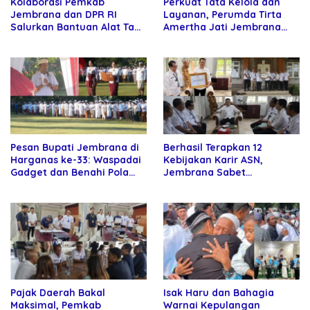
Kolaborasi Pemkab
Perkuat Tata Kelola dan
Jembrana dan DPR RI
Layanan, Perumda Tirta
Salurkan Bantuan Alat Tani
Amertha Jati Jembrana
kepada Petani
Gandeng Kejari Jembrana
Pesan Bupati Jembrana di
Berhasil Terapkan 12
Harganas ke-33: Waspadai
Kebijakan Karir ASN,
Gadget dan Benahi Pola
Jembrana Sabet
Asuh Anak
Penghargaan Adhi Manawa
Nugraha Pratama
Pajak Daerah Bakal
Isak Haru dan Bahagia
Maksimal, Pemkab
Warnai Kepulangan