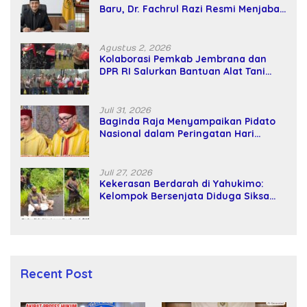
Baru, Dr. Fachrul Razi Resmi Menjabat
Wakil Rektor Universitas Kartamulia
Agustus 2, 2026
Kolaborasi Pemkab Jembrana dan
DPR RI Salurkan Bantuan Alat Tani
kepada Petani
Juli 31, 2026
Baginda Raja Menyampaikan Pidato
Nasional dalam Peringatan Hari
Takhta (Teks Lengkap)
Juli 27, 2026
Kekerasan Berdarah di Yahukimo:
Kelompok Bersenjata Diduga Siksa
dan Bunuh Tiga Warga Sipil
Recent Post