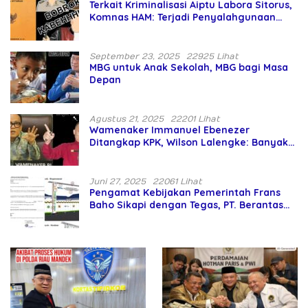
Terkait Kriminalisasi Aiptu Labora Sitorus,
Komnas HAM: Terjadi Penyalahgunaan
Wewenang dan Pengabaian Perlindungan
HAM oleh Penegak Hukum
September 23, 2025
22925 Lihat
MBG untuk Anak Sekolah, MBG bagi Masa
Depan
Agustus 21, 2025
22201 Lihat
Wamenaker Immanuel Ebenezer
Ditangkap KPK, Wilson Lalengke: Banyak
Menteri Prabowo Bermasalah
Juni 27, 2025
22061 Lihat
Pengamat Kebijakan Pemerintah Frans
Baho Sikapi dengan Tegas, PT. Berantas
Abipraya Jangan Persulit Pemborong
Lokal