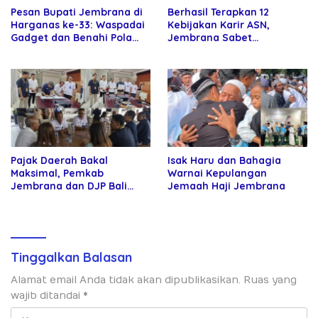
Pesan Bupati Jembrana di
Berhasil Terapkan 12
Harganas ke-33: Waspadai
Kebijakan Karir ASN,
Gadget dan Benahi Pola
Jembrana Sabet
Asuh Anak
Penghargaan Adhi Manawa
Nugraha Pratama
Pajak Daerah Bakal
Isak Haru dan Bahagia
Maksimal, Pemkab
Warnai Kepulangan
Jembrana dan DJP Bali
Jemaah Haji Jembrana
Resmi Bentuk Tim Bersama
Tinggalkan Balasan
Alamat email Anda tidak akan dipublikasikan.
Ruas yang
wajib ditandai
*