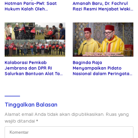
Hotman Paris–PWI: Saat
Amanah Baru, Dr. Fachrul
Hukum Kalah Oleh
Razi Resmi Menjabat Wakil
Kekuatan Tawar dan
Rektor Universitas
Panggung Elit
Kartamulia
Kolaborasi Pemkab
Baginda Raja
Jembrana dan DPR RI
Menyampaikan Pidato
Salurkan Bantuan Alat Tani
Nasional dalam Peringatan
kepada Petani
Hari Takhta (Teks Lengkap)
Tinggalkan Balasan
Alamat email Anda tidak akan dipublikasikan.
Ruas yang
wajib ditandai
*