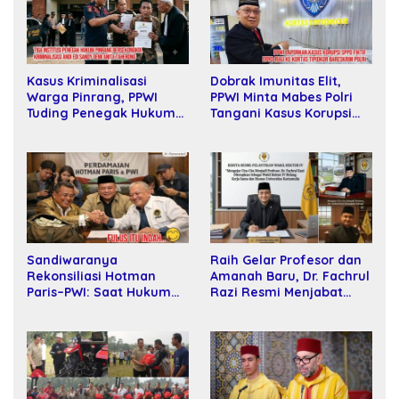
Kasus Kriminalisasi
Dobrak Imunitas Elit,
Warga Pinrang, PPWI
PPWI Minta Mabes Polri
Tuding Penegak Hukum
Tangani Kasus Korupsi
Bersekongkol
SPPD Fiktif DPRD Riau
Sandiwaranya
Raih Gelar Profesor dan
Rekonsiliasi Hotman
Amanah Baru, Dr. Fachrul
Paris–PWI: Saat Hukum
Razi Resmi Menjabat
Kalah Oleh Kekuatan
Wakil Rektor Universitas
Tawar dan Panggung Elit
Kartamulia