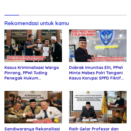
kepada Petani
Hari Takhta (Teks Lengkap)
Rekomendasi untuk kamu
Kasus Kriminalisasi Warga
Dobrak Imunitas Elit, PPWI
Pinrang, PPWI Tuding
Minta Mabes Polri Tangani
Penegak Hukum
Kasus Korupsi SPPD Fiktif
Bersekongkol
DPRD Riau
Sandiwaranya Rekonsiliasi
Raih Gelar Profesor dan