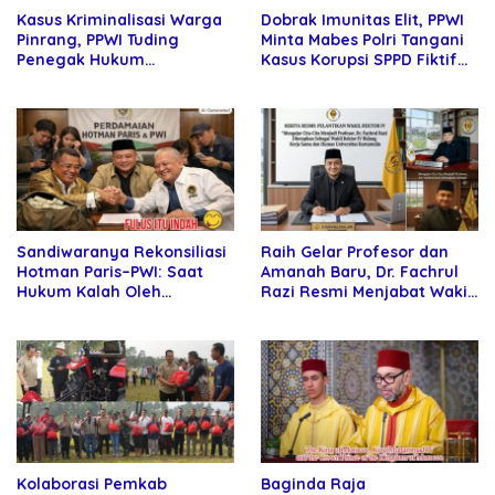
Kasus Kriminalisasi Warga
Dobrak Imunitas Elit, PPWI
Pinrang, PPWI Tuding
Minta Mabes Polri Tangani
Penegak Hukum
Kasus Korupsi SPPD Fiktif
Bersekongkol
DPRD Riau
Sandiwaranya Rekonsiliasi
Raih Gelar Profesor dan
Hotman Paris–PWI: Saat
Amanah Baru, Dr. Fachrul
Hukum Kalah Oleh
Razi Resmi Menjabat Wakil
Kekuatan Tawar dan
Rektor Universitas
Panggung Elit
Kartamulia
Kolaborasi Pemkab
Baginda Raja