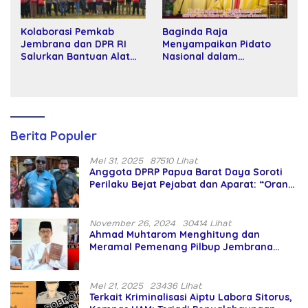
Kolaborasi Pemkab
Baginda Raja
Jembrana dan DPR RI
Menyampaikan Pidato
Salurkan Bantuan Alat
Nasional dalam
Tani kepada Petani
Peringatan Hari Takhta
(Teks Lengkap)
Berita Populer
Mei 31, 2025
87510 Lihat
Anggota DPRP Papua Barat Daya Soroti
Perilaku Bejat Pejabat dan Aparat: “Orang
Asing Pencaplok Lahan Dibela,
Masyarakat Adat Dibiarkan Merana
November 26, 2024
30414 Lihat
Ahmad Muhtarom Menghitung dan
Meramal Pemenang Pilbup Jembrana
Tahun 2024 Gunakan Ilmu Naga Hari
Mei 21, 2025
23436 Lihat
Terkait Kriminalisasi Aiptu Labora Sitorus,