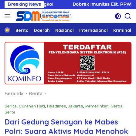
Langsung
kol
Breaking News
Dobrak Imunitas Elit, PPWI Minta Mabes Polri Ta
ke
konten
Home
Berita
Daerah
Nasional
Internasional
Kriminal
Beranda
Berita
Berita
,
Curahan Hati
,
Headlines
,
Jakarta
,
Pemerintah
,
Serba
Serbi
Dari Gedung Senayan ke Mabes
Polri: Suara Aktivis Muda Menohok