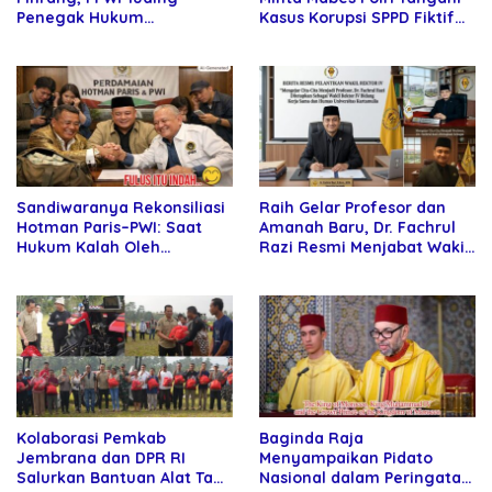
Penegak Hukum
Kasus Korupsi SPPD Fiktif
Bersekongkol
DPRD Riau
Sandiwaranya Rekonsiliasi
Raih Gelar Profesor dan
Hotman Paris–PWI: Saat
Amanah Baru, Dr. Fachrul
Hukum Kalah Oleh
Razi Resmi Menjabat Wakil
Kekuatan Tawar dan
Rektor Universitas
Panggung Elit
Kartamulia
Kolaborasi Pemkab
Baginda Raja
Jembrana dan DPR RI
Menyampaikan Pidato
Salurkan Bantuan Alat Tani
Nasional dalam Peringatan