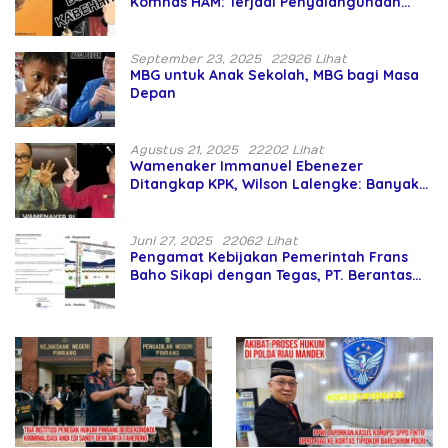
Komnas HAM: Terjadi Penyalahgunaan
Wewenang dan Pengabaian Perlindungan
HAM oleh Penegak Hukum
September 23, 2025
22926 Lihat
MBG untuk Anak Sekolah, MBG bagi Masa
Depan
Agustus 21, 2025
22202 Lihat
Wamenaker Immanuel Ebenezer
Ditangkap KPK, Wilson Lalengke: Banyak
Menteri Prabowo Bermasalah
Juni 27, 2025
22062 Lihat
Pengamat Kebijakan Pemerintah Frans
Baho Sikapi dengan Tegas, PT. Berantas
Abipraya Jangan Persulit Pemborong
Lokal