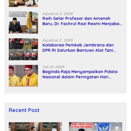
Kekuatan Tawar dan Panggung Elit
Agustus 2, 2026
Raih Gelar Profesor dan Amanah
Baru, Dr. Fachrul Razi Resmi Menjabat
Wakil Rektor Universitas Kartamulia
Agustus 2, 2026
Kolaborasi Pemkab Jembrana dan
DPR RI Salurkan Bantuan Alat Tani
kepada Petani
Juli 31, 2026
Baginda Raja Menyampaikan Pidato
Nasional dalam Peringatan Hari
Takhta (Teks Lengkap)
Recent Post