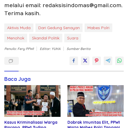
melalui email: redaksisindomas@gmail.com.
Terima kasih.
Aktivis Muda
Dari Gedung Senayan
Mabes Polri
Menohok
Skandal Politik
Suara
Penulis: Fery PPWI
Editor: YUHA
Sumber Berita
Baca Juga
Kasus Kriminalisasi Warga
Dobrak Imunitas Elit, PPWI
Pinrang, PPWI Tuding
Minta Mabes Polri Tangani