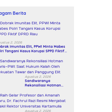
agam Berita
M
N
 Haru dan Bahagia
Bupati Kembang Aprisiasi
K
ai Kepulangan Jemaah
Atas Aksi Nyata Para
J
 Jembrana
Dermawan yang Memberi
Bantuan di Rumah Singgah
ustus 2, 2026
brak Imunitas Elit, PPWI Minta Mabes
Kabupaten Jembrana
lri Tangani Kasus Korupsi SPPD Fiktif
PRD Riau
Agustus 2, 2026
Sandiwaranya
Rekonsiliasi Hotman
Paris–PWI: Saat Hukum
Kalah Oleh Kekuatan
Tawar dan Panggung Elit
Agustus 2, 2026