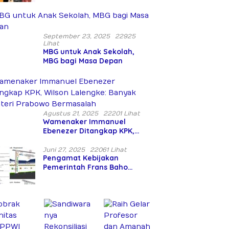
Wewenang dan Pengabaian
Perlindungan HAM oleh
Penegak Hukum
September 23, 2025
22925
Lihat
MBG untuk Anak Sekolah,
MBG bagi Masa Depan
Agustus 21, 2025
22201 Lihat
Wamenaker Immanuel
Ebenezer Ditangkap KPK,
Wilson Lalengke: Banyak
Menteri Prabowo Bermasalah
Juni 27, 2025
22061 Lihat
Pengamat Kebijakan
Pemerintah Frans Baho
Sikapi dengan Tegas, PT.
Berantas Abipraya Jangan
Persulit Pemborong Lokal