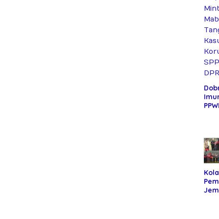
Dob
Imun
PPWI
Mabe
Tan
Kas
Koru
Fikt
Ria
Kola
Pem
Jem
dan
Sal
Bant