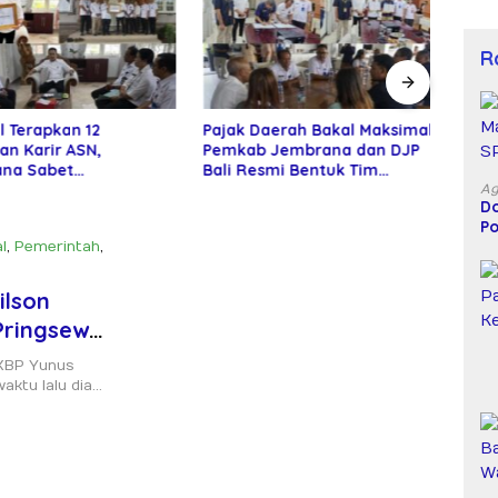
R
 Terapkan 12
Pajak Daerah Bakal Maksimal,
Isak
n Karir ASN,
Pemkab Jembrana dan DJP
Warn
a Sabet
Bali Resmi Bentuk Tim
Haji
gaan Adhi Manawa
Bersama
Ag
Do
 Pratama
Po
D
l
,
Pemerintah
,
ilson
Pringsewu
AKBP Yunus
aktu lalu dia…