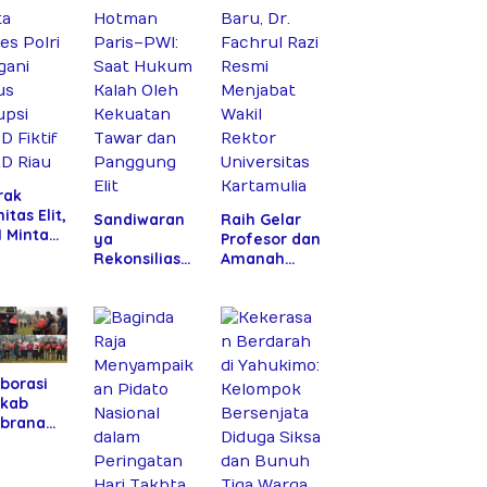
rak
itas Elit,
Sandiwaran
Raih Gelar
 Minta
ya
Profesor dan
s Polri
Rekonsiliasi
Amanah
gani
Hotman
Baru, Dr.
us
Paris–PWI:
Fachrul Razi
psi SPPD
Saat Hukum
Resmi
if DPRD
Kalah Oleh
Menjabat
u
Kekuatan
Wakil Rektor
Tawar dan
Universitas
borasi
Panggung
Kartamulia
kab
Elit
brana
 DPR RI
urkan
uan Alat