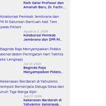
Raih Gelar Profesor dan
Amanah Baru, Dr. Fachrul
Razi Resmi Menjabat
Wakil Rektor Universitas
Kartamulia
Agustus 2, 2026
Kolaborasi Pemkab
Jembrana dan DPR RI
Salurkan Bantuan Alat
Tani kepada Petani
Juli 31, 2026
Baginda Raja
Menyampaikan Pidato
Nasional dalam
Peringatan Hari Takhta
(Teks Lengkap)
Juli 27, 2026
Kekerasan Berdarah di
Yahukimo: Kelompok