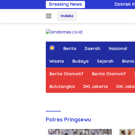
Langsung
Breaking News
Dobrak Imunitas Elit, P
ke
Indeks
konten
H
Berita
Daerah
Nasional
o
m
Wisata
Budaya
Sejarah
Bisnis
e
Berita Otomotif
Berita Otomotif
Bulutangkis
DKI Jakarta
DKI Jaka
Polres Pringsewu