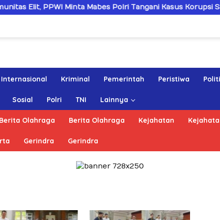
PWI Minta Mabes Polri Tangani Kasus Korupsi SPPD Fiktif DPR
Internasional
Kriminal
Pemerintah
Peristiwa
Polit
Sosial
Polri
TNI
Lainnya
Berita Olahraga
Berita Olahraga
Kejahatan
Kejahata
rta
Gerindra
Gerindra