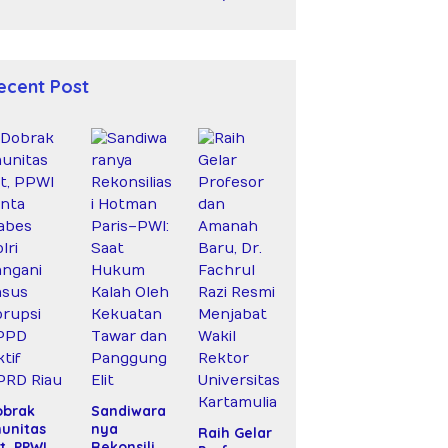
Bersenjata Diduga Siksa
dan Bunuh Tiga Warga
Sipil
ecent Post
obrak
Sandiwara
unitas
nya
Raih Gelar
it, PPWI
Rekonsilias