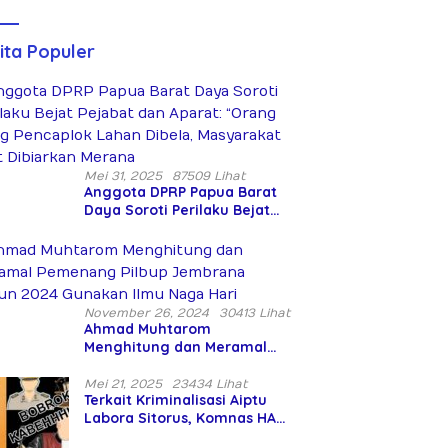
Hari Takhta
Diduga
(Teks
Siksa dan
Lengkap)
Bunuh Tiga
ita Populer
Warga Sipil
Mei 31, 2025
87509 Lihat
Anggota DPRP Papua Barat
Daya Soroti Perilaku Bejat
Pejabat dan Aparat: “Orang
Asing Pencaplok Lahan
Dibela, Masyarakat Adat
Dibiarkan Merana
November 26, 2024
30413 Lihat
Ahmad Muhtarom
Menghitung dan Meramal
Pemenang Pilbup Jembrana
Tahun 2024 Gunakan Ilmu
Mei 21, 2025
23434 Lihat
Terkait Kriminalisasi Aiptu
Naga Hari
Labora Sitorus, Komnas HAM:
Terjadi Penyalahgunaan