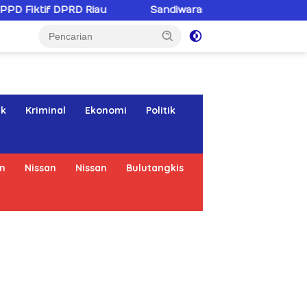
D Riau
Sandiwaranya Rekonsiliasi Hotman Paris–PWI:
ik
Kriminal
Ekonomi
Politik
n
Nissan
Nissan
Bulutangkis