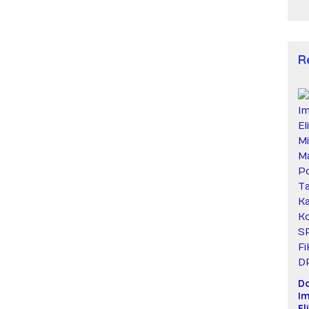
R
D
Im
El