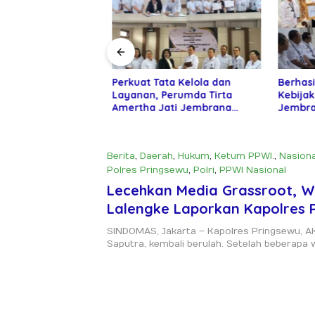
 Pemkab
Perkuat Tata Kelola dan
Berhasil
an DPR RI
Layanan, Perumda Tirta
Kebijaka
ntuan Alat Tani
Amertha Jati Jembrana
Jembran
ani
Gandeng Kejari Jembrana
Penghar
Nugraha
Berita
,
Daerah
,
Hukum
,
Ketum PPWI.
,
Nasiona
Polres Pringsewu
,
Polri
,
PPWI Nasional
November 18, 2024
Lecehkan Media Grassroot, W
Lalengke Laporkan Kapolres 
ke Divisi Propam Polri
SINDOMAS, Jakarta – Kapolres Pringsewu, 
Saputra, kembali berulah. Setelah beberapa w