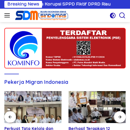
Langsung
ngani Kasus Korupsi SPPD Fiktif DPRD Riau
Breaking News
Sandiwara
ke
konten
Pekerja Migran Indonesia
Perkuat Tata Kelola dan
Berhasil Terapkan 12