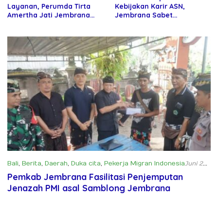
Layanan, Perumda Tirta
Kebijakan Karir ASN,
Amertha Jati Jembrana
Jembrana Sabet
Gandeng Kejari Jembrana
Penghargaan Adhi Manawa
Nugraha Pratama
Bali
,
Berita
,
Daerah
,
Duka cita
,
Pekerja Migran Indonesia
Juni 22,
2025
Pemkab Jembrana Fasilitasi Penjemputan
Jenazah PMI asal Samblong Jembrana