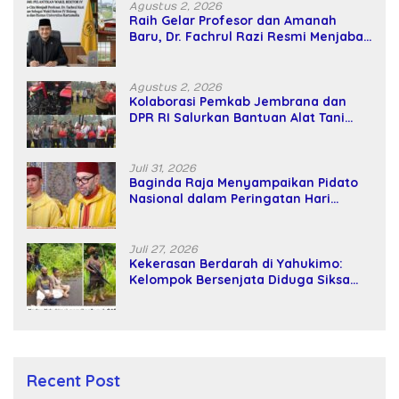
Agustus 2, 2026
Raih Gelar Profesor dan Amanah
Baru, Dr. Fachrul Razi Resmi Menjabat
Wakil Rektor Universitas Kartamulia
Agustus 2, 2026
Kolaborasi Pemkab Jembrana dan
DPR RI Salurkan Bantuan Alat Tani
kepada Petani
Juli 31, 2026
Baginda Raja Menyampaikan Pidato
Nasional dalam Peringatan Hari
Takhta (Teks Lengkap)
Juli 27, 2026
Kekerasan Berdarah di Yahukimo:
Kelompok Bersenjata Diduga Siksa
dan Bunuh Tiga Warga Sipil
Recent Post