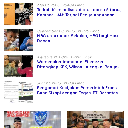
Mei 21, 2025
23434 Lihat
Terkait Kriminalisasi Aiptu Labora Sitorus,
Komnas HAM: Terjadi Penyalahgunaan
Wewenang dan Pengabaian Perlindungan
HAM oleh Penegak Hukum
September 23, 2025
22925 Lihat
MBG untuk Anak Sekolah, MBG bagi Masa
Depan
Agustus 21, 2025
22201 Lihat
Wamenaker Immanuel Ebenezer
Ditangkap KPK, Wilson Lalengke: Banyak
Menteri Prabowo Bermasalah
Juni 27, 2025
22061 Lihat
Pengamat Kebijakan Pemerintah Frans
Baho Sikapi dengan Tegas, PT. Berantas
Abipraya Jangan Persulit Pemborong
Lokal