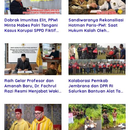
Sandiwaranya Rekonsiliasi
Dobrak Imunitas Elit, PPWI
Hotman Paris–PWI: Saat
Minta Mabes Polri Tangani
Hukum Kalah Oleh
Kasus Korupsi SPPD Fiktif
Kekuatan Tawar dan
DPRD Riau
Panggung Elit
Raih Gelar Profesor dan
Kolaborasi Pemkab
Amanah Baru, Dr. Fachrul
Jembrana dan DPR RI
Razi Resmi Menjabat Wakil
Salurkan Bantuan Alat Tani
Rektor Universitas
kepada Petani
Kartamulia