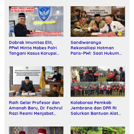
Sandiwaranya
Dobrak Imunitas Elit,
Rekonsiliasi Hotman
PPWI Minta Mabes Polri
Paris–PWI: Saat Hukum
Tangani Kasus Korupsi
Kalah Oleh Kekuatan
SPPD Fiktif DPRD Riau
Tawar dan Panggung Elit
Raih Gelar Profesor dan
Kolaborasi Pemkab
Amanah Baru, Dr. Fachrul
Jembrana dan DPR RI
Razi Resmi Menjabat
Salurkan Bantuan Alat
Wakil Rektor Universitas
Tani kepada Petani
Kartamulia