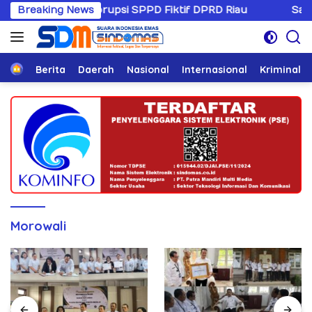
Langsung
Kasus Korupsi SPPD Fiktif DPRD Riau
Breaking News
Sandiwaranya R
ke
konten
Home
Berita
Daerah
Nasional
Internasional
Kriminal
Morowali