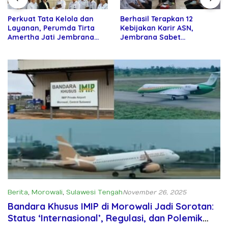
Perkuat Tata Kelola dan
Berhasil Terapkan 12
Layanan, Perumda Tirta
Kebijakan Karir ASN,
Amertha Jati Jembrana
Jembrana Sabet
Gandeng Kejari Jembrana
Penghargaan Adhi Manawa
Nugraha Pratama
Berita
,
Morowali
,
Sulawesi Tengah
November 26, 2025
Bandara Khusus IMIP di Morowali Jadi Sorotan:
Status ‘Internasional’, Regulasi, dan Polemik