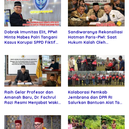
Sandiwaranya Rekonsiliasi
Dobrak Imunitas Elit, PPWI
Hotman Paris–PWI: Saat
Minta Mabes Polri Tangani
Hukum Kalah Oleh
Kasus Korupsi SPPD Fiktif
Kekuatan Tawar dan
DPRD Riau
Panggung Elit
Raih Gelar Profesor dan
Kolaborasi Pemkab
Amanah Baru, Dr. Fachrul
Jembrana dan DPR RI
Razi Resmi Menjabat Wakil
Salurkan Bantuan Alat Tani
Rektor Universitas
kepada Petani
Kartamulia