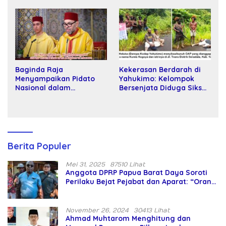
Kartamulia
Baginda Raja
Kekerasan Berdarah di
Menyampaikan Pidato
Yahukimo: Kelompok
Nasional dalam
Bersenjata Diduga Siksa
Peringatan Hari Takhta
dan Bunuh Tiga Warga
(Teks Lengkap)
Sipil
Berita Populer
Mei 31, 2025
87510 Lihat
Anggota DPRP Papua Barat Daya Soroti
Perilaku Bejat Pejabat dan Aparat: “Orang
Asing Pencaplok Lahan Dibela,
Masyarakat Adat Dibiarkan Merana
November 26, 2024
30413 Lihat
Ahmad Muhtarom Menghitung dan