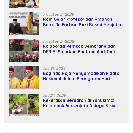
Kekuatan Tawar dan Panggung Elit
Agustus 2, 2026
Raih Gelar Profesor dan Amanah
Baru, Dr. Fachrul Razi Resmi Menjabat
Wakil Rektor Universitas Kartamulia
Agustus 2, 2026
Kolaborasi Pemkab Jembrana dan
DPR RI Salurkan Bantuan Alat Tani
kepada Petani
Juli 31, 2026
Baginda Raja Menyampaikan Pidato
Nasional dalam Peringatan Hari
Takhta (Teks Lengkap)
Juli 27, 2026
Kekerasan Berdarah di Yahukimo:
Kelompok Bersenjata Diduga Siksa
dan Bunuh Tiga Warga Sipil