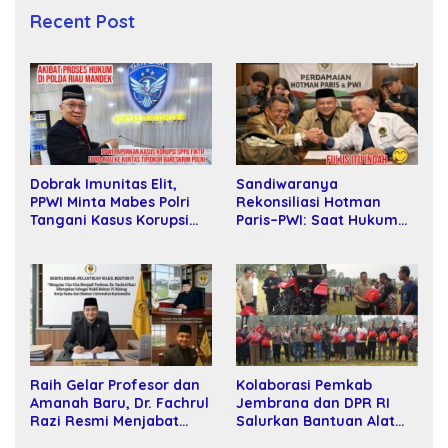
Recent Post
Sandiwaranya
Dobrak Imunitas Elit,
Rekonsiliasi Hotman
PPWI Minta Mabes Polri
Paris–PWI: Saat Hukum
Tangani Kasus Korupsi
Kalah Oleh Kekuatan
SPPD Fiktif DPRD Riau
Tawar dan Panggung Elit
Raih Gelar Profesor dan
Kolaborasi Pemkab
Amanah Baru, Dr. Fachrul
Jembrana dan DPR RI
Razi Resmi Menjabat
Salurkan Bantuan Alat
Wakil Rektor Universitas
Tani kepada Petani