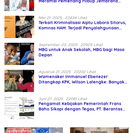
Meramal Pemenang Pilbup Jembrana
Tahun 2024 Gunakan Ilmu Naga Hari
Mei 21, 2025
23434 Lihat
Terkait Kriminalisasi Aiptu Labora Sitorus,
Komnas HAM: Terjadi Penyalahgunaan
Wewenang dan Pengabaian Perlindungan
HAM oleh Penegak Hukum
September 23, 2025
22925 Lihat
MBG untuk Anak Sekolah, MBG bagi Masa
Depan
Agustus 21, 2025
22202 Lihat
Wamenaker Immanuel Ebenezer
Ditangkap KPK, Wilson Lalengke: Banyak
Menteri Prabowo Bermasalah
Juni 27, 2025
22061 Lihat
Pengamat Kebijakan Pemerintah Frans
Baho Sikapi dengan Tegas, PT. Berantas
Abipraya Jangan Persulit Pemborong
Lokal