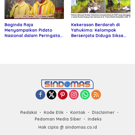
Baginda Raja
Kekerasan Berdarah di
Menyampaikan Pidato
Yahukimo: Kelompok
Nasional dalam Peringatan
Bersenjata Diduga Siksa
Hari Takhta (Teks Lengkap)
dan Bunuh Tiga Warga Sipil
Redaksi
Kode Etik
Kontak
Disclaimer
Pedoman Media Siber
Indeks
Hak cipta @ sindomas.co.id