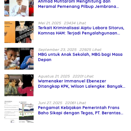
Ahmad Muhtarom Menghitung dan
Meramal Pemenang Pilbup Jembrana
Tahun 2024 Gunakan Ilmu Naga Hari
Mei 21, 2025
23434 Lihat
Terkait Kriminalisasi Aiptu Labora Sitorus,
Komnas HAM: Terjadi Penyalahgunaan
Wewenang dan Pengabaian Perlindungan
HAM oleh Penegak Hukum
September 23, 2025
22925 Lihat
MBG untuk Anak Sekolah, MBG bagi Masa
Depan
Agustus 21, 2025
22201 Lihat
Wamenaker Immanuel Ebenezer
Ditangkap KPK, Wilson Lalengke: Banyak
Menteri Prabowo Bermasalah
Juni 27, 2025
22061 Lihat
Pengamat Kebijakan Pemerintah Frans
Baho Sikapi dengan Tegas, PT. Berantas
Abipraya Jangan Persulit Pemborong
Lokal