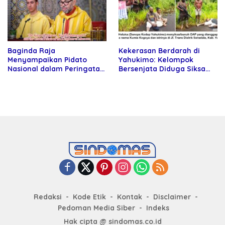
Baginda Raja
Kekerasan Berdarah di
Menyampaikan Pidato
Yahukimo: Kelompok
Nasional dalam Peringatan
Bersenjata Diduga Siksa
Hari Takhta (Teks Lengkap)
dan Bunuh Tiga Warga Sipil
Redaksi
Kode Etik
Kontak
Disclaimer
Pedoman Media Siber
Indeks
Hak cipta @ sindomas.co.id