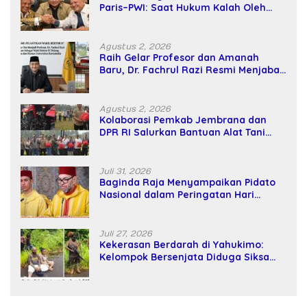
Paris–PWI: Saat Hukum Kalah Oleh
Kekuatan Tawar dan Panggung Elit
Agustus 2, 2026
Raih Gelar Profesor dan Amanah
Baru, Dr. Fachrul Razi Resmi Menjabat
Wakil Rektor Universitas Kartamulia
Agustus 2, 2026
Kolaborasi Pemkab Jembrana dan
DPR RI Salurkan Bantuan Alat Tani
kepada Petani
Juli 31, 2026
Baginda Raja Menyampaikan Pidato
Nasional dalam Peringatan Hari
Takhta (Teks Lengkap)
Juli 27, 2026
Kekerasan Berdarah di Yahukimo:
Kelompok Bersenjata Diduga Siksa
dan Bunuh Tiga Warga Sipil