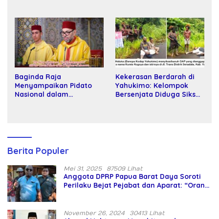
Wakil Rektor Universitas
Tani kepada Petani
Kartamulia
Baginda Raja
Kekerasan Berdarah di
Menyampaikan Pidato
Yahukimo: Kelompok
Nasional dalam
Bersenjata Diduga Siksa
Peringatan Hari Takhta
dan Bunuh Tiga Warga
(Teks Lengkap)
Sipil
Berita Populer
Mei 31, 2025
87509 Lihat
Anggota DPRP Papua Barat Daya Soroti
Perilaku Bejat Pejabat dan Aparat: “Orang
Asing Pencaplok Lahan Dibela,
Masyarakat Adat Dibiarkan Merana
November 26, 2024
30413 Lihat