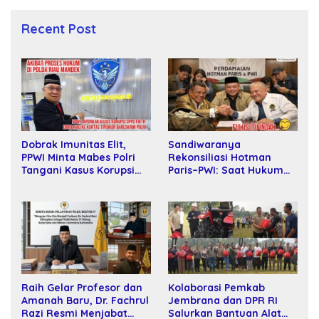
Recent Post
Sandiwaranya
Dobrak Imunitas Elit,
Rekonsiliasi Hotman
PPWI Minta Mabes Polri
Paris–PWI: Saat Hukum
Tangani Kasus Korupsi
Kalah Oleh Kekuatan
SPPD Fiktif DPRD Riau
Tawar dan Panggung Elit
Raih Gelar Profesor dan
Kolaborasi Pemkab
Amanah Baru, Dr. Fachrul
Jembrana dan DPR RI
Razi Resmi Menjabat
Salurkan Bantuan Alat