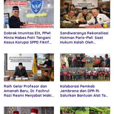
Sandiwaranya Rekonsiliasi
Dobrak Imunitas Elit, PPWI
Hotman Paris–PWI: Saat
Minta Mabes Polri Tangani
Hukum Kalah Oleh
Kasus Korupsi SPPD Fiktif
Kekuatan Tawar dan
DPRD Riau
Panggung Elit
Raih Gelar Profesor dan
Kolaborasi Pemkab
Amanah Baru, Dr. Fachrul
Jembrana dan DPR RI
Razi Resmi Menjabat Wakil
Salurkan Bantuan Alat Tani
Rektor Universitas
kepada Petani
Kartamulia