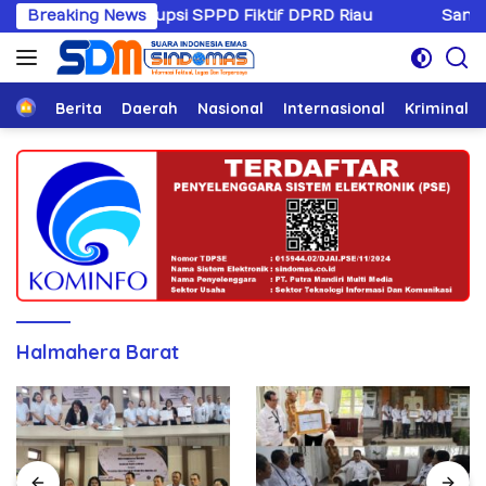
Langsung
i Kasus Korupsi SPPD Fiktif DPRD Riau
Breaking News
Sandiwaranya 
ke
konten
Home
Berita
Daerah
Nasional
Internasional
Kriminal
Halmahera Barat