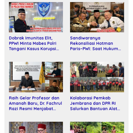
Sandiwaranya
Dobrak Imunitas Elit,
Rekonsiliasi Hotman
PPWI Minta Mabes Polri
Paris–PWI: Saat Hukum
Tangani Kasus Korupsi
Kalah Oleh Kekuatan
SPPD Fiktif DPRD Riau
Tawar dan Panggung Elit
Raih Gelar Profesor dan
Kolaborasi Pemkab
Amanah Baru, Dr. Fachrul
Jembrana dan DPR RI
Razi Resmi Menjabat
Salurkan Bantuan Alat
Wakil Rektor Universitas
Tani kepada Petani
Kartamulia