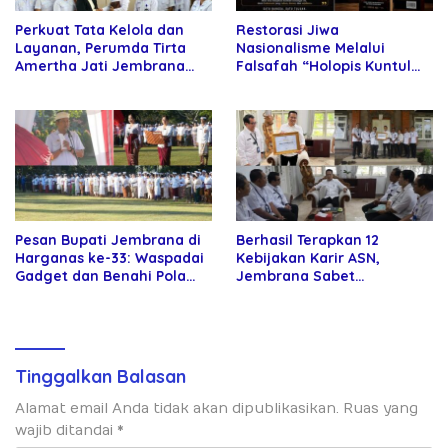
Perkuat Tata Kelola dan
Restorasi Jiwa
Layanan, Perumda Tirta
Nasionalisme Melalui
Amertha Jati Jembrana
Falsafah “Holopis Kuntul
Gandeng Kejari Jembrana
Baris”
Pesan Bupati Jembrana di
Berhasil Terapkan 12
Harganas ke-33: Waspadai
Kebijakan Karir ASN,
Gadget dan Benahi Pola
Jembrana Sabet
Asuh Anak
Penghargaan Adhi Manawa
Nugraha Pratama
Tinggalkan Balasan
Alamat email Anda tidak akan dipublikasikan.
Ruas yang
wajib ditandai
*