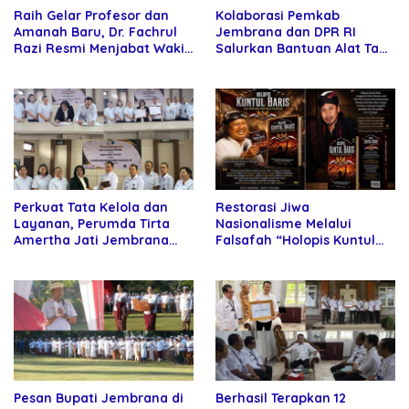
Raih Gelar Profesor dan
Kolaborasi Pemkab
Amanah Baru, Dr. Fachrul
Jembrana dan DPR RI
Razi Resmi Menjabat Wakil
Salurkan Bantuan Alat Tani
Rektor Universitas
kepada Petani
Kartamulia
Perkuat Tata Kelola dan
Restorasi Jiwa
Layanan, Perumda Tirta
Nasionalisme Melalui
Amertha Jati Jembrana
Falsafah “Holopis Kuntul
Gandeng Kejari Jembrana
Baris”
Pesan Bupati Jembrana di
Berhasil Terapkan 12