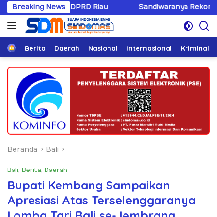
Langsung
f DPRD Riau
Breaking News
Sandiwaranya Rekonsiliasi Hotman Paris
ke
konten
Home
Berita
Daerah
Nasional
Internasional
Kriminal
Beranda
Bali
Bali
,
Berita
,
Daerah
Bupati Kembang Sampaikan
Apresiasi Atas Terselenggaranya
Lomba Tari Bali se-Jembrana