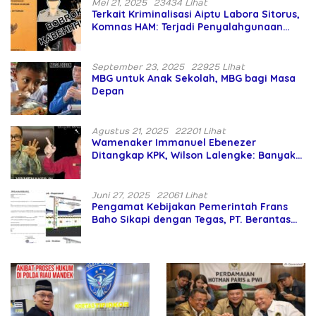
Mei 21, 2025
23434 Lihat
Terkait Kriminalisasi Aiptu Labora Sitorus,
Komnas HAM: Terjadi Penyalahgunaan
Wewenang dan Pengabaian Perlindungan
HAM oleh Penegak Hukum
September 23, 2025
22925 Lihat
MBG untuk Anak Sekolah, MBG bagi Masa
Depan
Agustus 21, 2025
22201 Lihat
Wamenaker Immanuel Ebenezer
Ditangkap KPK, Wilson Lalengke: Banyak
Menteri Prabowo Bermasalah
Juni 27, 2025
22061 Lihat
Pengamat Kebijakan Pemerintah Frans
Baho Sikapi dengan Tegas, PT. Berantas
Abipraya Jangan Persulit Pemborong
Lokal