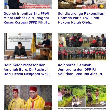
Sandiwaranya Rekonsiliasi
Dobrak Imunitas Elit, PPWI
Hotman Paris–PWI: Saat
Minta Mabes Polri Tangani
Hukum Kalah Oleh
Kasus Korupsi SPPD Fiktif
Kekuatan Tawar dan
DPRD Riau
Panggung Elit
Raih Gelar Profesor dan
Kolaborasi Pemkab
Amanah Baru, Dr. Fachrul
Jembrana dan DPR RI
Razi Resmi Menjabat Wakil
Salurkan Bantuan Alat Tani
Rektor Universitas
kepada Petani
Kartamulia