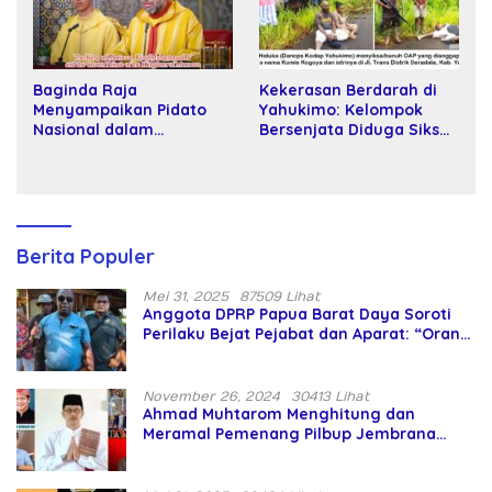
Baginda Raja
Kekerasan Berdarah di
Menyampaikan Pidato
Yahukimo: Kelompok
Nasional dalam
Bersenjata Diduga Siksa
Peringatan Hari Takhta
dan Bunuh Tiga Warga
(Teks Lengkap)
Sipil
Berita Populer
Mei 31, 2025
87509 Lihat
Anggota DPRP Papua Barat Daya Soroti
Perilaku Bejat Pejabat dan Aparat: “Orang
Asing Pencaplok Lahan Dibela,
Masyarakat Adat Dibiarkan Merana
November 26, 2024
30413 Lihat
Ahmad Muhtarom Menghitung dan
Meramal Pemenang Pilbup Jembrana
Tahun 2024 Gunakan Ilmu Naga Hari