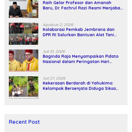
Raih Gelar Profesor dan Amanah
Baru, Dr. Fachrul Razi Resmi Menjabat
Wakil Rektor Universitas Kartamulia
Agustus 2, 2026
Kolaborasi Pemkab Jembrana dan
DPR RI Salurkan Bantuan Alat Tani
kepada Petani
Juli 31, 2026
Baginda Raja Menyampaikan Pidato
Nasional dalam Peringatan Hari
Takhta (Teks Lengkap)
Juli 27, 2026
Kekerasan Berdarah di Yahukimo:
Kelompok Bersenjata Diduga Siksa
dan Bunuh Tiga Warga Sipil
Recent Post