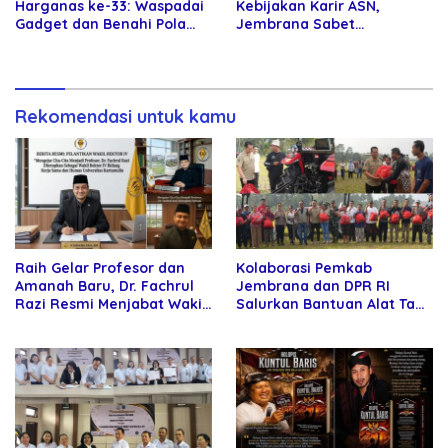
Harganas ke-33: Waspadai
Kebijakan Karir ASN,
Gadget dan Benahi Pola
Jembrana Sabet
Asuh Anak
Penghargaan Adhi Manawa
Nugraha Pratama
Rekomendasi untuk kamu
Raih Gelar Profesor dan
Kolaborasi Pemkab
Amanah Baru, Dr. Fachrul
Jembrana dan DPR RI
Razi Resmi Menjabat Wakil
Salurkan Bantuan Alat Tani
Rektor Universitas
kepada Petani
Kartamulia