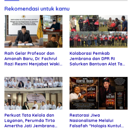
Rekomendasi untuk kamu
Raih Gelar Profesor dan
Kolaborasi Pemkab
Amanah Baru, Dr. Fachrul
Jembrana dan DPR RI
Razi Resmi Menjabat Wakil
Salurkan Bantuan Alat Tani
Rektor Universitas
kepada Petani
Kartamulia
Perkuat Tata Kelola dan
Restorasi Jiwa
Layanan, Perumda Tirta
Nasionalisme Melalui
Amertha Jati Jembrana
Falsafah “Holopis Kuntul
Gandeng Kejari Jembrana
Baris”