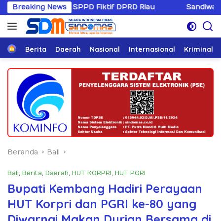
Langsung
si SPPD Fiktif DPRD Riau
Breaking News
Sandiwaranya Rekonsiliasi 
ke
konten
Home
Berita
Daerah
Nasional
Internasional
Kriminal
Beranda
Bali
Bali
,
Berita
,
Daerah
,
HUT KORPRI
,
HUT PGRI
Bupati Kembang Hadiri Perayaan
HUT Korpri dan PGRI ke-80 yang
Diwarnai Makan Durian Bersama di