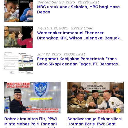
September 23, 2025
22926 Lihat
MBG untuk Anak Sekolah, MBG bagi Masa
Depan
Agustus 21, 2025
22202 Lihat
Wamenaker Immanuel Ebenezer
Ditangkap KPK, Wilson Lalengke: Banyak
Menteri Prabowo Bermasalah
Juni 27, 2025
22062 Lihat
Pengamat Kebijakan Pemerintah Frans
Baho Sikapi dengan Tegas, PT. Berantas
Abipraya Jangan Persulit Pemborong
Lokal
Sandiwaranya Rekonsiliasi
Dobrak Imunitas Elit, PPWI
Hotman Paris–PWI: Saat
Minta Mabes Polri Tangani