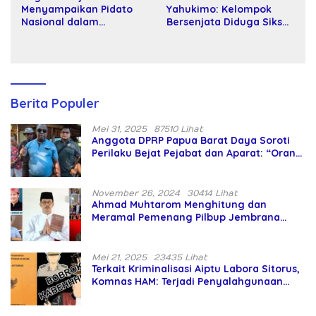
Menyampaikan Pidato
Yahukimo: Kelompok
Nasional dalam
Bersenjata Diduga Siksa
Peringatan Hari Takhta
dan Bunuh Tiga Warga
(Teks Lengkap)
Sipil
Berita Populer
Mei 31, 2025
87510 Lihat
Anggota DPRP Papua Barat Daya Soroti
Perilaku Bejat Pejabat dan Aparat: “Orang
Asing Pencaplok Lahan Dibela,
Masyarakat Adat Dibiarkan Merana
November 26, 2024
30414 Lihat
Ahmad Muhtarom Menghitung dan
Meramal Pemenang Pilbup Jembrana
Tahun 2024 Gunakan Ilmu Naga Hari
Mei 21, 2025
23435 Lihat
Terkait Kriminalisasi Aiptu Labora Sitorus,
Komnas HAM: Terjadi Penyalahgunaan
Wewenang dan Pengabaian Perlindungan
HAM oleh Penegak Hukum