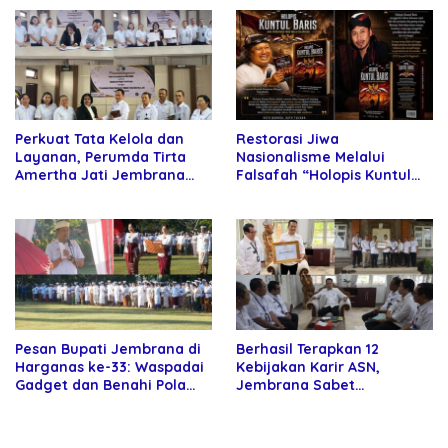
Kartamulia
Perkuat Tata Kelola dan
Restorasi Jiwa
Layanan, Perumda Tirta
Nasionalisme Melalui
Amertha Jati Jembrana
Falsafah “Holopis Kuntul
Gandeng Kejari Jembrana
Baris”
Pesan Bupati Jembrana di
Berhasil Terapkan 12
Harganas ke-33: Waspadai
Kebijakan Karir ASN,
Gadget dan Benahi Pola
Jembrana Sabet
Asuh Anak
Penghargaan Adhi Manawa
Nugraha Pratama