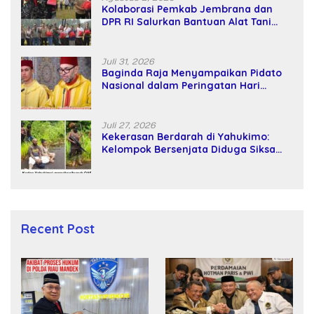
Kolaborasi Pemkab Jembrana dan
DPR RI Salurkan Bantuan Alat Tani
kepada Petani
Juli 31, 2026
Baginda Raja Menyampaikan Pidato
Nasional dalam Peringatan Hari
Takhta (Teks Lengkap)
Juli 27, 2026
Kekerasan Berdarah di Yahukimo:
Kelompok Bersenjata Diduga Siksa
dan Bunuh Tiga Warga Sipil
Recent Post