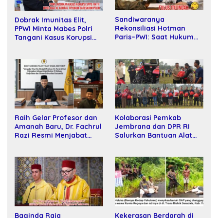
Sandiwaranya
Dobrak Imunitas Elit,
Rekonsiliasi Hotman
PPWI Minta Mabes Polri
Paris–PWI: Saat Hukum
Tangani Kasus Korupsi
Kalah Oleh Kekuatan
SPPD Fiktif DPRD Riau
Tawar dan Panggung Elit
Raih Gelar Profesor dan
Kolaborasi Pemkab
Amanah Baru, Dr. Fachrul
Jembrana dan DPR RI
Razi Resmi Menjabat
Salurkan Bantuan Alat
Wakil Rektor Universitas
Tani kepada Petani
Kartamulia
Baginda Raja
Kekerasan Berdarah di