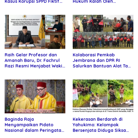
Hukum Kalah Oleh
Kasus Korupsi SPPD Fiktif
Kekuatan Tawar dan
DPRD Riau
Panggung Elit
Raih Gelar Profesor dan
Kolaborasi Pemkab
Amanah Baru, Dr. Fachrul
Jembrana dan DPR RI
Razi Resmi Menjabat Wakil
Salurkan Bantuan Alat Tani
Rektor Universitas
kepada Petani
Kartamulia
Baginda Raja
Kekerasan Berdarah di
Menyampaikan Pidato
Yahukimo: Kelompok
Nasional dalam Peringatan
Bersenjata Diduga Siksa
Hari Takhta (Teks Lengkap)
dan Bunuh Tiga Warga Sipil