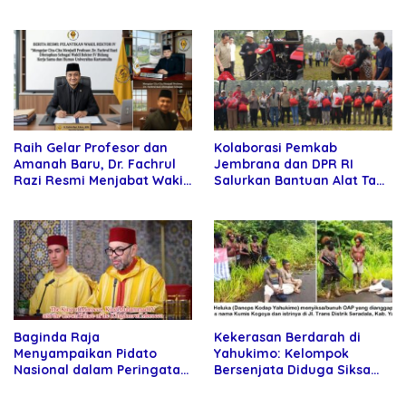
Kekuatan Tawar dan
DPRD Riau
Panggung Elit
Raih Gelar Profesor dan
Kolaborasi Pemkab
Amanah Baru, Dr. Fachrul
Jembrana dan DPR RI
Razi Resmi Menjabat Wakil
Salurkan Bantuan Alat Tani
Rektor Universitas
kepada Petani
Kartamulia
Baginda Raja
Kekerasan Berdarah di
Menyampaikan Pidato
Yahukimo: Kelompok
Nasional dalam Peringatan
Bersenjata Diduga Siksa
Hari Takhta (Teks Lengkap)
dan Bunuh Tiga Warga Sipil