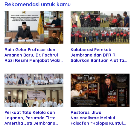
Rekomendasi untuk kamu
Raih Gelar Profesor dan
Kolaborasi Pemkab
Amanah Baru, Dr. Fachrul
Jembrana dan DPR RI
Razi Resmi Menjabat Wakil
Salurkan Bantuan Alat Tani
Rektor Universitas
kepada Petani
Kartamulia
Perkuat Tata Kelola dan
Restorasi Jiwa
Layanan, Perumda Tirta
Nasionalisme Melalui
Amertha Jati Jembrana
Falsafah “Holopis Kuntul
Gandeng Kejari Jembrana
Baris”