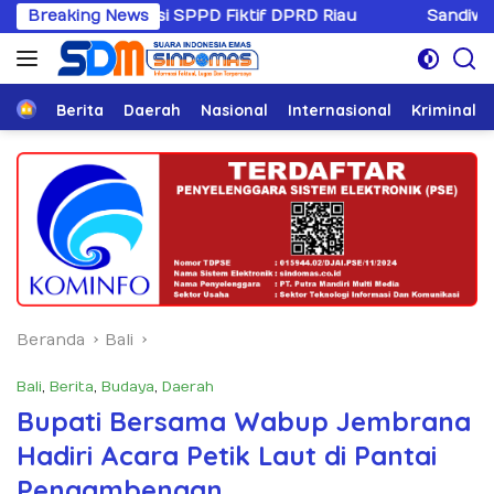
Langsung
rupsi SPPD Fiktif DPRD Riau
Breaking News
Sandiwaranya Rekonsili
ke
konten
Home
Berita
Daerah
Nasional
Internasional
Kriminal
Beranda
Bali
Bali
,
Berita
,
Budaya
,
Daerah
Bupati Bersama Wabup Jembrana
Hadiri Acara Petik Laut di Pantai
Pengambengan