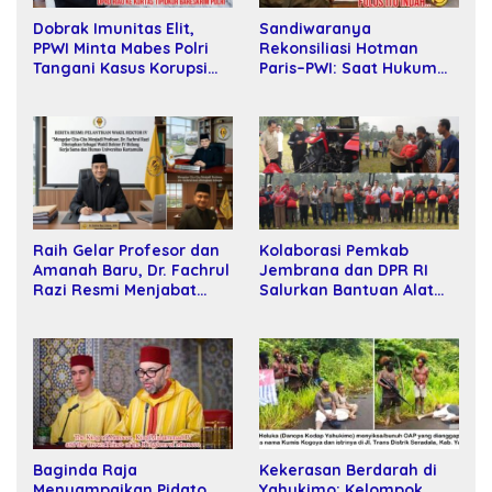
Sandiwaranya
Dobrak Imunitas Elit,
Rekonsiliasi Hotman
PPWI Minta Mabes Polri
Paris–PWI: Saat Hukum
Tangani Kasus Korupsi
Kalah Oleh Kekuatan
SPPD Fiktif DPRD Riau
Tawar dan Panggung Elit
Raih Gelar Profesor dan
Kolaborasi Pemkab
Amanah Baru, Dr. Fachrul
Jembrana dan DPR RI
Razi Resmi Menjabat
Salurkan Bantuan Alat
Wakil Rektor Universitas
Tani kepada Petani
Kartamulia
Baginda Raja
Kekerasan Berdarah di
Menyampaikan Pidato
Yahukimo: Kelompok