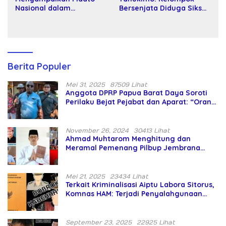
Nasional dalam
Bersenjata Diduga Siksa
Peringatan Hari Takhta
dan Bunuh Tiga Warga
(Teks Lengkap)
Sipil
Berita Populer
Mei 31, 2025
87509 Lihat
Anggota DPRP Papua Barat Daya Soroti
Perilaku Bejat Pejabat dan Aparat: “Orang
Asing Pencaplok Lahan Dibela,
Masyarakat Adat Dibiarkan Merana
November 26, 2024
30413 Lihat
Ahmad Muhtarom Menghitung dan
Meramal Pemenang Pilbup Jembrana
Tahun 2024 Gunakan Ilmu Naga Hari
Mei 21, 2025
23434 Lihat
Terkait Kriminalisasi Aiptu Labora Sitorus,
Komnas HAM: Terjadi Penyalahgunaan
Wewenang dan Pengabaian Perlindungan
HAM oleh Penegak Hukum
September 23, 2025
22925 Lihat