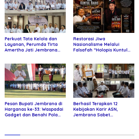
Perkuat Tata Kelola dan
Restorasi Jiwa
Layanan, Perumda Tirta
Nasionalisme Melalui
Amertha Jati Jembrana
Falsafah “Holopis Kuntul
Gandeng Kejari Jembrana
Baris”
Pesan Bupati Jembrana di
Berhasil Terapkan 12
Harganas ke-33: Waspadai
Kebijakan Karir ASN,
Gadget dan Benahi Pola
Jembrana Sabet
Asuh Anak
Penghargaan Adhi Manawa
Nugraha Pratama