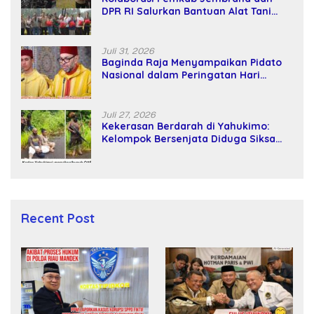
DPR RI Salurkan Bantuan Alat Tani
kepada Petani
Juli 31, 2026
Baginda Raja Menyampaikan Pidato
Nasional dalam Peringatan Hari
Takhta (Teks Lengkap)
Juli 27, 2026
Kekerasan Berdarah di Yahukimo:
Kelompok Bersenjata Diduga Siksa
dan Bunuh Tiga Warga Sipil
Recent Post