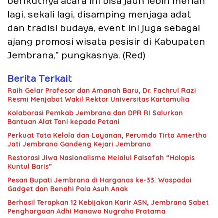
berikutnya acara ini bisa jauh lebih meriah
lagi, sekali lagi, disamping menjaga adat
dan tradisi budaya, event ini juga sebagai
ajang promosi wisata pesisir di Kabupaten
Jembrana,” pungkasnya. (Red)
Berita Terkait
Raih Gelar Profesor dan Amanah Baru, Dr. Fachrul Razi
Resmi Menjabat Wakil Rektor Universitas Kartamulia
Kolaborasi Pemkab Jembrana dan DPR RI Salurkan
Bantuan Alat Tani kepada Petani
Perkuat Tata Kelola dan Layanan, Perumda Tirta Amertha
Jati Jembrana Gandeng Kejari Jembrana
Restorasi Jiwa Nasionalisme Melalui Falsafah “Holopis
Kuntul Baris”
Pesan Bupati Jembrana di Harganas ke-33: Waspadai
Gadget dan Benahi Pola Asuh Anak
Berhasil Terapkan 12 Kebijakan Karir ASN, Jembrana Sabet
Penghargaan Adhi Manawa Nugraha Pratama