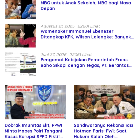
MBG untuk Anak Sekolah, MBG bagi Masa
Depan
Agustus 21, 2025
22201 Lihat
Wamenaker Immanuel Ebenezer
Ditangkap KPK, Wilson Lalengke: Banyak
Menteri Prabowo Bermasalah
Juni 27, 2025
22061 Lihat
Pengamat Kebijakan Pemerintah Frans
Baho Sikapi dengan Tegas, PT. Berantas
Abipraya Jangan Persulit Pemborong
Lokal
Sandiwaranya Rekonsiliasi
Dobrak Imunitas Elit, PPWI
Hotman Paris–PWI: Saat
Minta Mabes Polri Tangani
Hukum Kalah Oleh
Kasus Korupsi SPPD Fiktif