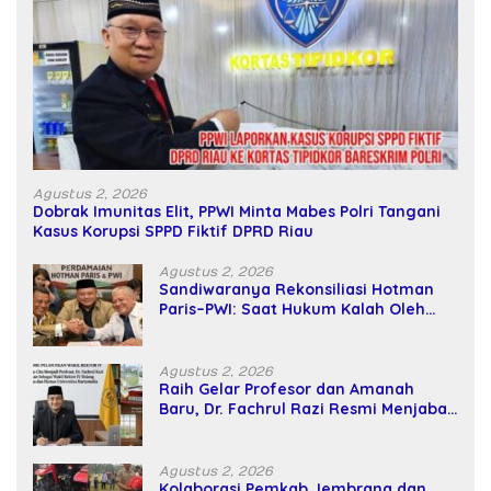
Agustus 2, 2026
Dobrak Imunitas Elit, PPWI Minta Mabes Polri Tangani
Kasus Korupsi SPPD Fiktif DPRD Riau
Agustus 2, 2026
Sandiwaranya Rekonsiliasi Hotman
Paris–PWI: Saat Hukum Kalah Oleh
Kekuatan Tawar dan Panggung Elit
Agustus 2, 2026
Raih Gelar Profesor dan Amanah
Baru, Dr. Fachrul Razi Resmi Menjabat
Wakil Rektor Universitas Kartamulia
Agustus 2, 2026
Kolaborasi Pemkab Jembrana dan