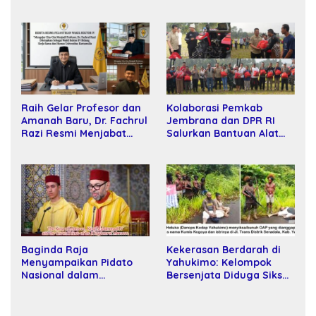
Kalah Oleh Kekuatan
SPPD Fiktif DPRD Riau
Tawar dan Panggung Elit
Raih Gelar Profesor dan
Kolaborasi Pemkab
Amanah Baru, Dr. Fachrul
Jembrana dan DPR RI
Razi Resmi Menjabat
Salurkan Bantuan Alat
Wakil Rektor Universitas
Tani kepada Petani
Kartamulia
Baginda Raja
Kekerasan Berdarah di
Menyampaikan Pidato
Yahukimo: Kelompok
Nasional dalam
Bersenjata Diduga Siksa
Peringatan Hari Takhta
dan Bunuh Tiga Warga
(Teks Lengkap)
Sipil