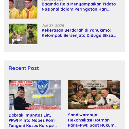
Baginda Raja Menyampaikan Pidato
Nasional dalam Peringatan Hari
Takhta (Teks Lengkap)
Juli 27, 2026
Kekerasan Berdarah di Yahukimo:
Kelompok Bersenjata Diduga Siksa
dan Bunuh Tiga Warga Sipil
Recent Post
Sandiwaranya
Dobrak Imunitas Elit,
Rekonsiliasi Hotman
PPWI Minta Mabes Polri
Paris–PWI: Saat Hukum
Tangani Kasus Korupsi