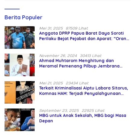
Berita Populer
Mei 31, 2025
87509 Lihat
Anggota DPRP Papua Barat Daya Soroti
Perilaku Bejat Pejabat dan Aparat: “Orang
Asing Pencaplok Lahan Dibela,
Masyarakat Adat Dibiarkan Merana
November 26, 2024
30413 Lihat
Ahmad Muhtarom Menghitung dan
Meramal Pemenang Pilbup Jembrana
Tahun 2024 Gunakan Ilmu Naga Hari
Mei 21, 2025
23434 Lihat
Terkait Kriminalisasi Aiptu Labora Sitorus,
Komnas HAM: Terjadi Penyalahgunaan
Wewenang dan Pengabaian Perlindungan
HAM oleh Penegak Hukum
September 23, 2025
22925 Lihat
MBG untuk Anak Sekolah, MBG bagi Masa
Depan