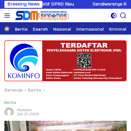
Langsung
iktif DPRD Riau
Breaking News
Sandiwaranya Rekonsiliasi Hotman P
ke
konten
Home
Berita
Daerah
Nasional
Internasional
Kriminal
Beranda
Berita
Berita
Redaksi
Juli 31, 2024