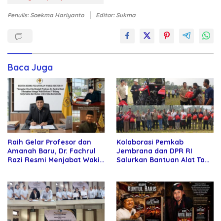
Penulis: Soekma Hariyanto
Editor: Sukma
Baca Juga
Raih Gelar Profesor dan
Kolaborasi Pemkab
Amanah Baru, Dr. Fachrul
Jembrana dan DPR RI
Razi Resmi Menjabat Wakil
Salurkan Bantuan Alat Tani
Rektor Universitas
kepada Petani
Kartamulia