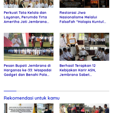
Perkuat Tata Kelola dan
Restorasi Jiwa
Layanan, Perumda Tirta
Nasionalisme Melalui
Amertha Jati Jembrana
Falsafah “Holopis Kuntul
Gandeng Kejari Jembrana
Baris”
Pesan Bupati Jembrana di
Berhasil Terapkan 12
Harganas ke-33: Waspadai
Kebijakan Karir ASN,
Gadget dan Benahi Pola
Jembrana Sabet
Asuh Anak
Penghargaan Adhi Manawa
Nugraha Pratama
Rekomendasi untuk kamu