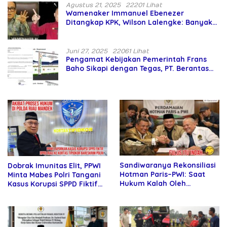
Agustus 21, 2025
22201 Lihat
Wamenaker Immanuel Ebenezer
Ditangkap KPK, Wilson Lalengke: Banyak
Menteri Prabowo Bermasalah
Juni 27, 2025
22061 Lihat
Pengamat Kebijakan Pemerintah Frans
Baho Sikapi dengan Tegas, PT. Berantas
Abipraya Jangan Persulit Pemborong
Lokal
Sandiwaranya Rekonsiliasi
Dobrak Imunitas Elit, PPWI
Hotman Paris–PWI: Saat
Minta Mabes Polri Tangani
Hukum Kalah Oleh
Kasus Korupsi SPPD Fiktif
Kekuatan Tawar dan
DPRD Riau
Panggung Elit