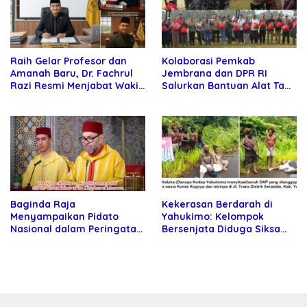
Raih Gelar Profesor dan
Kolaborasi Pemkab
Amanah Baru, Dr. Fachrul
Jembrana dan DPR RI
Razi Resmi Menjabat Wakil
Salurkan Bantuan Alat Tani
Rektor Universitas
kepada Petani
Kartamulia
Baginda Raja
Kekerasan Berdarah di
Menyampaikan Pidato
Yahukimo: Kelompok
Nasional dalam Peringatan
Bersenjata Diduga Siksa
Hari Takhta (Teks Lengkap)
dan Bunuh Tiga Warga Sipil