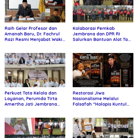
Raih Gelar Profesor dan
Kolaborasi Pemkab
Amanah Baru, Dr. Fachrul
Jembrana dan DPR RI
Razi Resmi Menjabat Wakil
Salurkan Bantuan Alat Tani
Rektor Universitas
kepada Petani
Kartamulia
Perkuat Tata Kelola dan
Restorasi Jiwa
Layanan, Perumda Tirta
Nasionalisme Melalui
Amertha Jati Jembrana
Falsafah “Holopis Kuntul
Gandeng Kejari Jembrana
Baris”