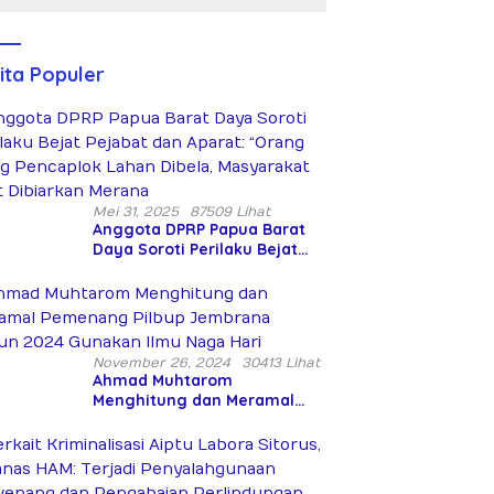
Peringatan
Bersenjata
Hari Takhta
Diduga
(Teks
Siksa dan
Lengkap)
Bunuh Tiga
ita Populer
Warga Sipil
Mei 31, 2025
87509 Lihat
Anggota DPRP Papua Barat
Daya Soroti Perilaku Bejat
Pejabat dan Aparat: “Orang
Asing Pencaplok Lahan
Dibela, Masyarakat Adat
Dibiarkan Merana
November 26, 2024
30413 Lihat
Ahmad Muhtarom
Menghitung dan Meramal
Pemenang Pilbup Jembrana
Tahun 2024 Gunakan Ilmu
Naga Hari