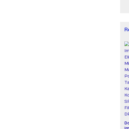
R
D
Im