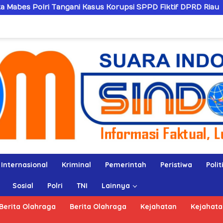
ani Kasus Korupsi SPPD Fiktif DPRD Riau
Sandiwarany
Internasional
Kriminal
Pemerintah
Peristiwa
Polit
Sosial
Polri
TNI
Lainnya
Berita Olahraga
Berita Olahraga
Kejahatan
Kejahata