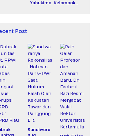
Yahukimo: Kelompok
Bersenjata Diduga Siksa
dan Bunuh Tiga Warga
Sipil
ecent Post
obrak
Sandiwara
unitas
nya