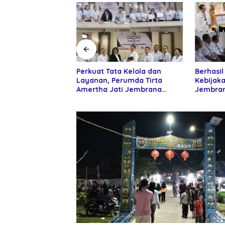
 Pemkab
Perkuat Tata Kelola dan
Berhasil
an DPR RI
Layanan, Perumda Tirta
Kebijaka
ntuan Alat Tani
Amertha Jati Jembrana
Jembran
ani
Gandeng Kejari Jembrana
Penghar
Nugraha