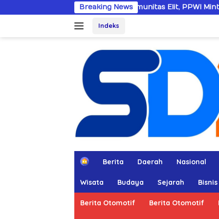
Langsung
Dobrak Imunitas Elit, PPWI Minta Mabes Polri Tang
Breaking News
ke
Indeks
konten
H
Berita
Daerah
Nasional
o
m
Wisata
Budaya
Sejarah
Bisnis
e
Berita Otomotif
Berita Otomotif