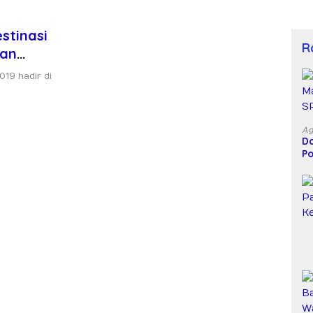
stinasi
R
dan
19 hadir di
Ag
Do
Po
D