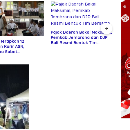
Isak
Warn
Pajak Daerah Bakal Maksimal,
Haji
Pemkab Jembrana dan DJP
 Terapkan 12
Bali Resmi Bentuk Tim
n Karir ASN,
Bersama
a Sabet
gaan Adhi Manawa
 Pratama