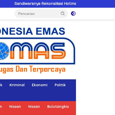
a Rekonsiliasi Hotman Paris–PWI: Saat Hukum Kalah Oleh K
ik
Kriminal
Ekonomi
Politik
n
Nissan
Nissan
Bulutangkis