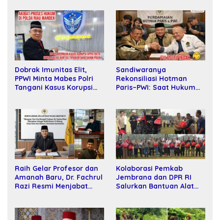
Sandiwaranya
Dobrak Imunitas Elit,
Rekonsiliasi Hotman
PPWI Minta Mabes Polri
Paris–PWI: Saat Hukum
Tangani Kasus Korupsi
Kalah Oleh Kekuatan
SPPD Fiktif DPRD Riau
Tawar dan Panggung Elit
Raih Gelar Profesor dan
Kolaborasi Pemkab
Amanah Baru, Dr. Fachrul
Jembrana dan DPR RI
Razi Resmi Menjabat
Salurkan Bantuan Alat
Wakil Rektor Universitas
Tani kepada Petani
Kartamulia