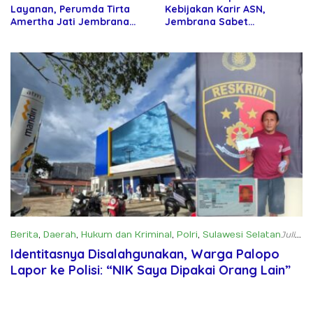
Layanan, Perumda Tirta
Kebijakan Karir ASN,
Amertha Jati Jembrana
Jembrana Sabet
Gandeng Kejari Jembrana
Penghargaan Adhi Manawa
Nugraha Pratama
Berita
,
Daerah
,
Hukum dan Kriminal
,
Polri
,
Sulawesi Selatan
Juli
10, 2025
Identitasnya Disalahgunakan, Warga Palopo
Lapor ke Polisi: “NIK Saya Dipakai Orang Lain”