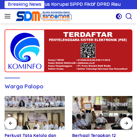
Langsung
ngani Kasus Korupsi SPPD Fiktif DPRD Riau
Breaking News
Sandiwara
ke
konten
Warga Palopo
Perkuat Tata Kelola dan
Berhasil Terapkan 12