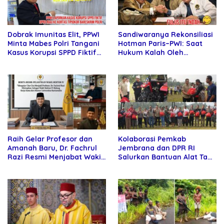
Sandiwaranya Rekonsiliasi
Dobrak Imunitas Elit, PPWI
Hotman Paris–PWI: Saat
Minta Mabes Polri Tangani
Hukum Kalah Oleh
Kasus Korupsi SPPD Fiktif
Kekuatan Tawar dan
DPRD Riau
Panggung Elit
Raih Gelar Profesor dan
Kolaborasi Pemkab
Amanah Baru, Dr. Fachrul
Jembrana dan DPR RI
Razi Resmi Menjabat Wakil
Salurkan Bantuan Alat Tani
Rektor Universitas
kepada Petani
Kartamulia