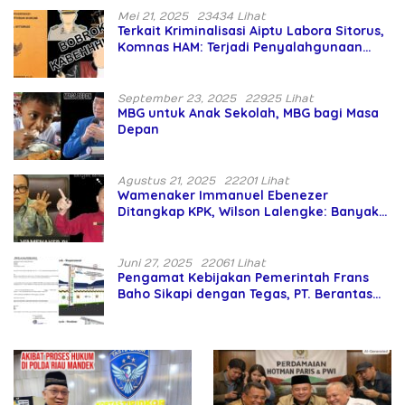
Mei 21, 2025
23434 Lihat
Terkait Kriminalisasi Aiptu Labora Sitorus,
Komnas HAM: Terjadi Penyalahgunaan
Wewenang dan Pengabaian Perlindungan
HAM oleh Penegak Hukum
September 23, 2025
22925 Lihat
MBG untuk Anak Sekolah, MBG bagi Masa
Depan
Agustus 21, 2025
22201 Lihat
Wamenaker Immanuel Ebenezer
Ditangkap KPK, Wilson Lalengke: Banyak
Menteri Prabowo Bermasalah
Juni 27, 2025
22061 Lihat
Pengamat Kebijakan Pemerintah Frans
Baho Sikapi dengan Tegas, PT. Berantas
Abipraya Jangan Persulit Pemborong
Lokal