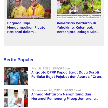
Baginda Raja
Kekerasan Berdarah di
Menyampaikan Pidato
Yahukimo: Kelompok
Nasional dalam
Bersenjata Diduga Siksa
Peringatan Hari Takhta
dan Bunuh Tiga Warga
(Teks Lengkap)
Sipil
Berita Populer
Mei 31, 2025
87509 Lihat
Anggota DPRP Papua Barat Daya Soroti
Perilaku Bejat Pejabat dan Aparat: “Orang
Asing Pencaplok Lahan Dibela,
Masyarakat Adat Dibiarkan Merana
November 26, 2024
30413 Lihat
Ahmad Muhtarom Menghitung dan
Meramal Pemenang Pilbup Jembrana
Tahun 2024 Gunakan Ilmu Naga Hari