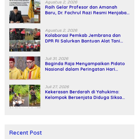
Agustus 2, 2026
Raih Gelar Profesor dan Amanah
Baru, Dr. Fachrul Razi Resmi Menjabat
Wakil Rektor Universitas Kartamulia
Agustus 2, 2026
Kolaborasi Pemkab Jembrana dan
DPR RI Salurkan Bantuan Alat Tani
kepada Petani
Juli 31, 2026
Baginda Raja Menyampaikan Pidato
Nasional dalam Peringatan Hari
Takhta (Teks Lengkap)
Juli 27, 2026
Kekerasan Berdarah di Yahukimo:
Kelompok Bersenjata Diduga Siksa
dan Bunuh Tiga Warga Sipil
Recent Post