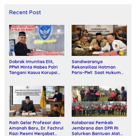
Recent Post
Sandiwaranya
Dobrak Imunitas Elit,
Rekonsiliasi Hotman
PPWI Minta Mabes Polri
Paris–PWI: Saat Hukum
Tangani Kasus Korupsi
Kalah Oleh Kekuatan
SPPD Fiktif DPRD Riau
Tawar dan Panggung Elit
Raih Gelar Profesor dan
Kolaborasi Pemkab
Amanah Baru, Dr. Fachrul
Jembrana dan DPR RI
Razi Resmi Menjabat
Salurkan Bantuan Alat