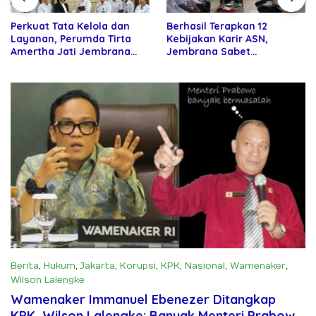
Perkuat Tata Kelola dan
Berhasil Terapkan 12
Layanan, Perumda Tirta
Kebijakan Karir ASN,
Amertha Jati Jembrana
Jembrana Sabet
Gandeng Kejari Jembrana
Penghargaan Adhi Manawa
Nugraha Pratama
Berita
,
Hukum
,
Jakarta
,
Korupsi
,
KPK
,
Nasional
,
Wamenaker
,
Wilson Lalengke
Agustus 21, 2025
Wamenaker Immanuel Ebenezer Ditangkap
KPK, Wilson Lalengke: Banyak Menteri Prabowo