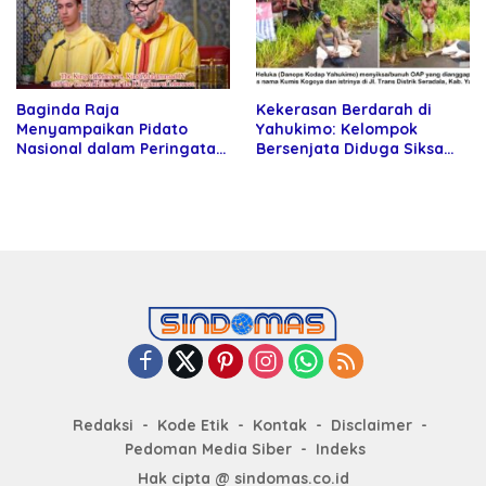
Baginda Raja
Kekerasan Berdarah di
Menyampaikan Pidato
Yahukimo: Kelompok
Nasional dalam Peringatan
Bersenjata Diduga Siksa
Hari Takhta (Teks Lengkap)
dan Bunuh Tiga Warga Sipil
Redaksi
Kode Etik
Kontak
Disclaimer
Pedoman Media Siber
Indeks
Hak cipta @ sindomas.co.id