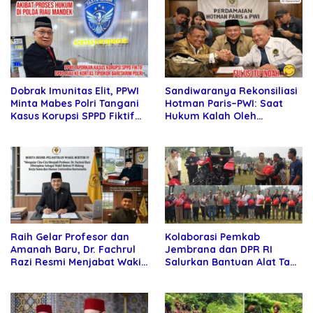
Sandiwaranya Rekonsiliasi
Dobrak Imunitas Elit, PPWI
Hotman Paris–PWI: Saat
Minta Mabes Polri Tangani
Hukum Kalah Oleh
Kasus Korupsi SPPD Fiktif
Kekuatan Tawar dan
DPRD Riau
Panggung Elit
Raih Gelar Profesor dan
Kolaborasi Pemkab
Amanah Baru, Dr. Fachrul
Jembrana dan DPR RI
Razi Resmi Menjabat Wakil
Salurkan Bantuan Alat Tani
Rektor Universitas
kepada Petani
Kartamulia