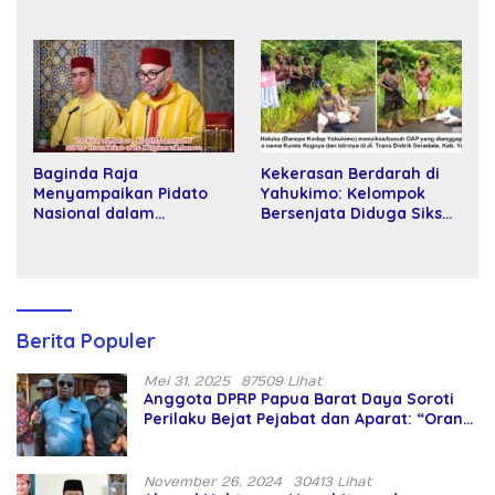
Wakil Rektor Universitas
Tani kepada Petani
Kartamulia
Baginda Raja
Kekerasan Berdarah di
Menyampaikan Pidato
Yahukimo: Kelompok
Nasional dalam
Bersenjata Diduga Siksa
Peringatan Hari Takhta
dan Bunuh Tiga Warga
(Teks Lengkap)
Sipil
Berita Populer
Mei 31, 2025
87509 Lihat
Anggota DPRP Papua Barat Daya Soroti
Perilaku Bejat Pejabat dan Aparat: “Orang
Asing Pencaplok Lahan Dibela,
Masyarakat Adat Dibiarkan Merana
November 26, 2024
30413 Lihat