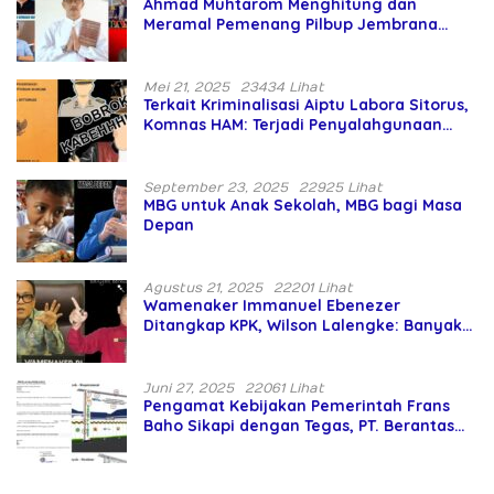
Ahmad Muhtarom Menghitung dan
Meramal Pemenang Pilbup Jembrana
Tahun 2024 Gunakan Ilmu Naga Hari
Mei 21, 2025
23434 Lihat
Terkait Kriminalisasi Aiptu Labora Sitorus,
Komnas HAM: Terjadi Penyalahgunaan
Wewenang dan Pengabaian Perlindungan
HAM oleh Penegak Hukum
September 23, 2025
22925 Lihat
MBG untuk Anak Sekolah, MBG bagi Masa
Depan
Agustus 21, 2025
22201 Lihat
Wamenaker Immanuel Ebenezer
Ditangkap KPK, Wilson Lalengke: Banyak
Menteri Prabowo Bermasalah
Juni 27, 2025
22061 Lihat
Pengamat Kebijakan Pemerintah Frans
Baho Sikapi dengan Tegas, PT. Berantas
Abipraya Jangan Persulit Pemborong
Lokal