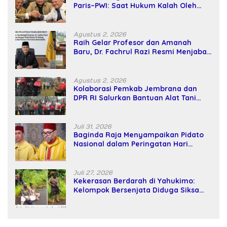
Paris–PWI: Saat Hukum Kalah Oleh
Kekuatan Tawar dan Panggung Elit
Agustus 2, 2026
Raih Gelar Profesor dan Amanah
Baru, Dr. Fachrul Razi Resmi Menjabat
Wakil Rektor Universitas Kartamulia
Agustus 2, 2026
Kolaborasi Pemkab Jembrana dan
DPR RI Salurkan Bantuan Alat Tani
kepada Petani
Juli 31, 2026
Baginda Raja Menyampaikan Pidato
Nasional dalam Peringatan Hari
Takhta (Teks Lengkap)
Juli 27, 2026
Kekerasan Berdarah di Yahukimo:
Kelompok Bersenjata Diduga Siksa
dan Bunuh Tiga Warga Sipil