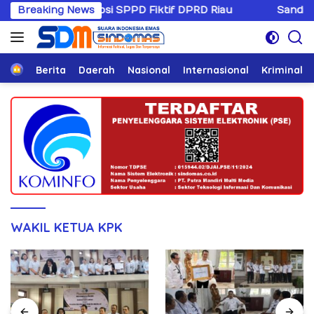
Langsung
asus Korupsi SPPD Fiktif DPRD Riau
Breaking News
Sandiwaranya Rek
ke
konten
Home
Berita
Daerah
Nasional
Internasional
Kriminal
WAKIL KETUA KPK