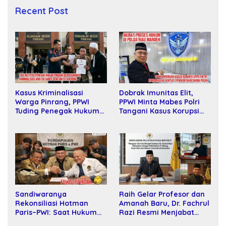
Recent Post
Dobrak Imunitas Elit,
Kasus Kriminalisasi
PPWI Minta Mabes Polri
Warga Pinrang, PPWI
Tangani Kasus Korupsi
Tuding Penegak Hukum
SPPD Fiktif DPRD Riau
Bersekongkol
Sandiwaranya
Raih Gelar Profesor dan
Rekonsiliasi Hotman
Amanah Baru, Dr. Fachrul
Paris–PWI: Saat Hukum
Razi Resmi Menjabat
Kalah Oleh Kekuatan
Wakil Rektor Universitas