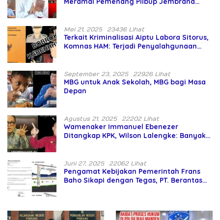
Meramal Pemenang Pilbup Jembrana
Tahun 2024 Gunakan Ilmu Naga Hari
Mei 21, 2025
23436 Lihat
Terkait Kriminalisasi Aiptu Labora Sitorus,
Komnas HAM: Terjadi Penyalahgunaan
Wewenang dan Pengabaian Perlindungan
HAM oleh Penegak Hukum
September 23, 2025
22926 Lihat
MBG untuk Anak Sekolah, MBG bagi Masa
Depan
Agustus 21, 2025
22202 Lihat
Wamenaker Immanuel Ebenezer
Ditangkap KPK, Wilson Lalengke: Banyak
Menteri Prabowo Bermasalah
Juni 27, 2025
22062 Lihat
Pengamat Kebijakan Pemerintah Frans
Baho Sikapi dengan Tegas, PT. Berantas
Abipraya Jangan Persulit Pemborong
Lokal