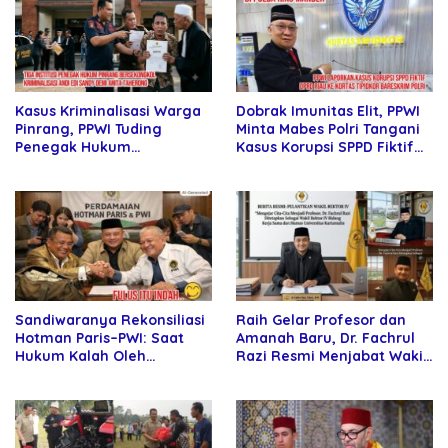
Dobrak Imunitas Elit, PPWI
Kasus Kriminalisasi Warga
Minta Mabes Polri Tangani
Pinrang, PPWI Tuding
Kasus Korupsi SPPD Fiktif
Penegak Hukum
DPRD Riau
Bersekongkol
Sandiwaranya Rekonsiliasi
Raih Gelar Profesor dan
Hotman Paris–PWI: Saat
Amanah Baru, Dr. Fachrul
Hukum Kalah Oleh
Razi Resmi Menjabat Wakil
Kekuatan Tawar dan
Rektor Universitas
Panggung Elit
Kartamulia