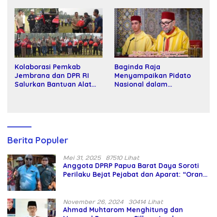
Tawar dan Panggung Elit
Kartamulia
Kolaborasi Pemkab
Baginda Raja
Jembrana dan DPR RI
Menyampaikan Pidato
Salurkan Bantuan Alat
Nasional dalam
Tani kepada Petani
Peringatan Hari Takhta
(Teks Lengkap)
Berita Populer
Mei 31, 2025
87510 Lihat
Anggota DPRP Papua Barat Daya Soroti
Perilaku Bejat Pejabat dan Aparat: “Orang
Asing Pencaplok Lahan Dibela,
Masyarakat Adat Dibiarkan Merana
November 26, 2024
30414 Lihat
Ahmad Muhtarom Menghitung dan