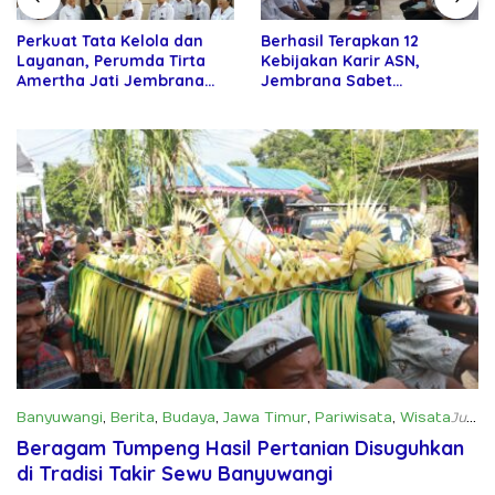
Perkuat Tata Kelola dan
Berhasil Terapkan 12
Layanan, Perumda Tirta
Kebijakan Karir ASN,
Amertha Jati Jembrana
Jembrana Sabet
Gandeng Kejari Jembrana
Penghargaan Adhi Manawa
Nugraha Pratama
Banyuwangi
,
Berita
,
Budaya
,
Jawa Timur
,
Pariwisata
,
Wisata
Juni
28, 2025
Beragam Tumpeng Hasil Pertanian Disuguhkan
di Tradisi Takir Sewu Banyuwangi