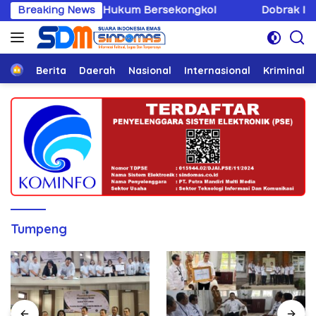
Langsung
g Penegak Hukum Bersekongkol
Breaking News
Dobrak Imunitas Elit,
ke
konten
Home
Berita
Daerah
Nasional
Internasional
Kriminal
Tumpeng