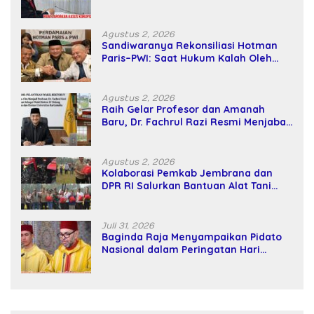
SPPD Fiktif DPRD Riau
Agustus 2, 2026
Sandiwaranya Rekonsiliasi Hotman
Paris–PWI: Saat Hukum Kalah Oleh
Kekuatan Tawar dan Panggung Elit
Agustus 2, 2026
Raih Gelar Profesor dan Amanah
Baru, Dr. Fachrul Razi Resmi Menjabat
Wakil Rektor Universitas Kartamulia
Agustus 2, 2026
Kolaborasi Pemkab Jembrana dan
DPR RI Salurkan Bantuan Alat Tani
kepada Petani
Juli 31, 2026
Baginda Raja Menyampaikan Pidato
Nasional dalam Peringatan Hari
Takhta (Teks Lengkap)