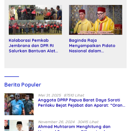
Tawar dan Panggung Elit
Kartamulia
Kolaborasi Pemkab
Baginda Raja
Jembrana dan DPR RI
Menyampaikan Pidato
Salurkan Bantuan Alat
Nasional dalam
Tani kepada Petani
Peringatan Hari Takhta
(Teks Lengkap)
Berita Populer
Mei 31, 2025
87510 Lihat
Anggota DPRP Papua Barat Daya Soroti
Perilaku Bejat Pejabat dan Aparat: “Orang
Asing Pencaplok Lahan Dibela,
Masyarakat Adat Dibiarkan Merana
November 26, 2024
30415 Lihat
Ahmad Muhtarom Menghitung dan