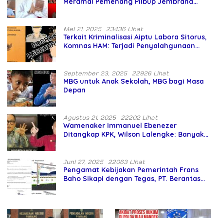
Meramal Pemenang Pilbup Jembrana
Tahun 2024 Gunakan Ilmu Naga Hari
Mei 21, 2025
23436 Lihat
Terkait Kriminalisasi Aiptu Labora Sitorus,
Komnas HAM: Terjadi Penyalahgunaan
Wewenang dan Pengabaian Perlindungan
HAM oleh Penegak Hukum
September 23, 2025
22926 Lihat
MBG untuk Anak Sekolah, MBG bagi Masa
Depan
Agustus 21, 2025
22202 Lihat
Wamenaker Immanuel Ebenezer
Ditangkap KPK, Wilson Lalengke: Banyak
Menteri Prabowo Bermasalah
Juni 27, 2025
22063 Lihat
Pengamat Kebijakan Pemerintah Frans
Baho Sikapi dengan Tegas, PT. Berantas
Abipraya Jangan Persulit Pemborong
Lokal