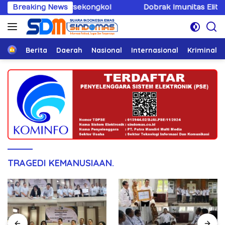
Langsung
ukum Bersekongkol
Breaking News
Dobrak Imunitas Elit, PPWI Minta
ke
konten
Home
Berita
Daerah
Nasional
Internasional
Kriminal
TRAGEDI KEMANUSIAAN.