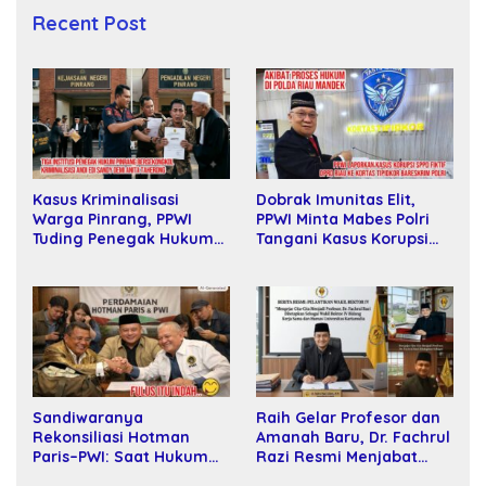
Recent Post
Dobrak Imunitas Elit,
Kasus Kriminalisasi
PPWI Minta Mabes Polri
Warga Pinrang, PPWI
Tangani Kasus Korupsi
Tuding Penegak Hukum
SPPD Fiktif DPRD Riau
Bersekongkol
Sandiwaranya
Raih Gelar Profesor dan
Rekonsiliasi Hotman
Amanah Baru, Dr. Fachrul
Paris–PWI: Saat Hukum
Razi Resmi Menjabat
Kalah Oleh Kekuatan
Wakil Rektor Universitas