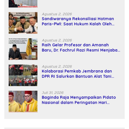
SPPD Fiktif DPRD Riau
Agustus 2, 2026
Sandiwaranya Rekonsiliasi Hotman
Paris–PWI: Saat Hukum Kalah Oleh
Kekuatan Tawar dan Panggung Elit
Agustus 2, 2026
Raih Gelar Profesor dan Amanah
Baru, Dr. Fachrul Razi Resmi Menjabat
Wakil Rektor Universitas Kartamulia
Agustus 2, 2026
Kolaborasi Pemkab Jembrana dan
DPR RI Salurkan Bantuan Alat Tani
kepada Petani
Juli 31, 2026
Baginda Raja Menyampaikan Pidato
Nasional dalam Peringatan Hari
Takhta (Teks Lengkap)