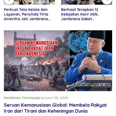
Perkuat Tata Kelola dan
Berhasil Terapkan 12
Layanan, Perumda Tirta
Kebijakan Karir ASN,
Amertha Jati Jembrana
Jembrana Sabet
Gandeng Kejari Jembrana
Penghargaan Adhi Manawa
Nugraha Pratama
Headlines
,
Homepage
Januari 29, 2026
Seruan Kemanusiaan Global: Membela Rakyat
Iran dari Tirani dan Keheningan Dunia