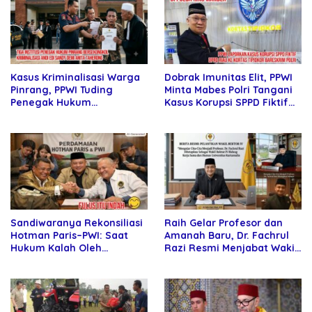
Dobrak Imunitas Elit, PPWI
Kasus Kriminalisasi Warga
Minta Mabes Polri Tangani
Pinrang, PPWI Tuding
Kasus Korupsi SPPD Fiktif
Penegak Hukum
DPRD Riau
Bersekongkol
Sandiwaranya Rekonsiliasi
Raih Gelar Profesor dan
Hotman Paris–PWI: Saat
Amanah Baru, Dr. Fachrul
Hukum Kalah Oleh
Razi Resmi Menjabat Wakil
Kekuatan Tawar dan
Rektor Universitas
Panggung Elit
Kartamulia