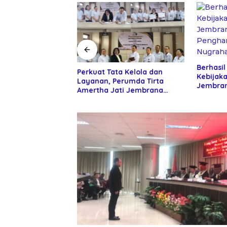
Berhasil
 Pemkab
Perkuat Tata Kelola dan
Kebijaka
an DPR RI
Layanan, Perumda Tirta
Jembran
ntuan Alat Tani
Amertha Jati Jembrana
Penghar
ani
Gandeng Kejari Jembrana
Nugraha