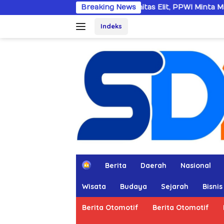
Langsung
Dobrak Imunitas Elit, PPWI Minta Mabes Polri Tangan
Breaking News
ke
Indeks
konten
H
Berita
Daerah
Nasional
o
m
Wisata
Budaya
Sejarah
Bisnis
e
Berita Otomotif
Berita Otomotif