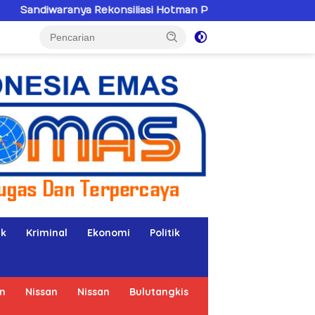
Rekonsiliasi Hotman Paris–PWI: Saat Hukum Kalah Oleh Keku
ik
Kriminal
Ekonomi
Politik
n
Nissan
Nissan
Bulutangkis