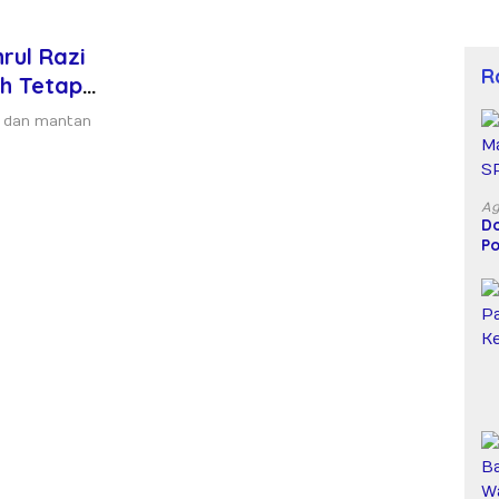
hrul Razi
R
eh Tetap
a dan mantan
Ag
Do
Po
D