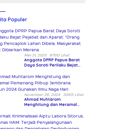
Peringatan
Bersenjata
Hari Takhta
Diduga
(Teks
Siksa dan
Lengkap)
Bunuh Tiga
ita Populer
Warga Sipil
Mei 31, 2025
87510 Lihat
Anggota DPRP Papua Barat
Daya Soroti Perilaku Bejat
Pejabat dan Aparat: “Orang
Asing Pencaplok Lahan
Dibela, Masyarakat Adat
Dibiarkan Merana
November 26, 2024
30413 Lihat
Ahmad Muhtarom
Menghitung dan Meramal
Pemenang Pilbup Jembrana
Tahun 2024 Gunakan Ilmu
Naga Hari