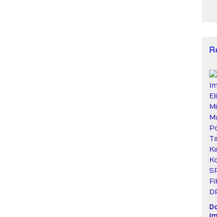
R
D
Im