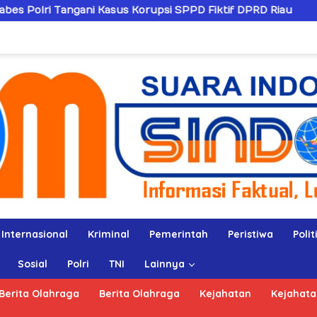
i Kasus Korupsi SPPD Fiktif DPRD Riau
Sandiwaranya 
Internasional
Kriminal
Pemerintah
Peristiwa
Polit
Sosial
Polri
TNI
Lainnya
Berita Olahraga
Berita Olahraga
Kejahatan
Kejahata