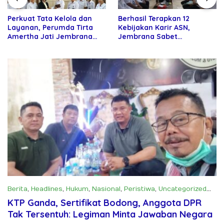
Perkuat Tata Kelola dan
Berhasil Terapkan 12
Layanan, Perumda Tirta
Kebijakan Karir ASN,
Amertha Jati Jembrana
Jembrana Sabet
Gandeng Kejari Jembrana
Penghargaan Adhi Manawa
Nugraha Pratama
Berita
,
Headlines
,
Hukum
,
Nasional
,
Peristiwa
,
Uncategorized
Juni 24, 2025
KTP Ganda, Sertifikat Bodong, Anggota DPR
Tak Tersentuh: Legiman Minta Jawaban Negara