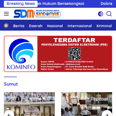
Langsung
ing Penegak Hukum Bersekongkol
Breaking News
Dobrak Imunitas Eli
ke
konten
Home
Berita
Daerah
Nasional
Internasional
Kriminal
Sumut