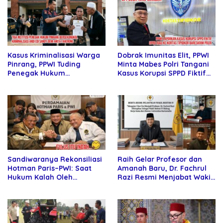
Dobrak Imunitas Elit, PPWI
Kasus Kriminalisasi Warga
Minta Mabes Polri Tangani
Pinrang, PPWI Tuding
Kasus Korupsi SPPD Fiktif
Penegak Hukum
DPRD Riau
Bersekongkol
Sandiwaranya Rekonsiliasi
Raih Gelar Profesor dan
Hotman Paris–PWI: Saat
Amanah Baru, Dr. Fachrul
Hukum Kalah Oleh
Razi Resmi Menjabat Wakil
Kekuatan Tawar dan
Rektor Universitas
Panggung Elit
Kartamulia