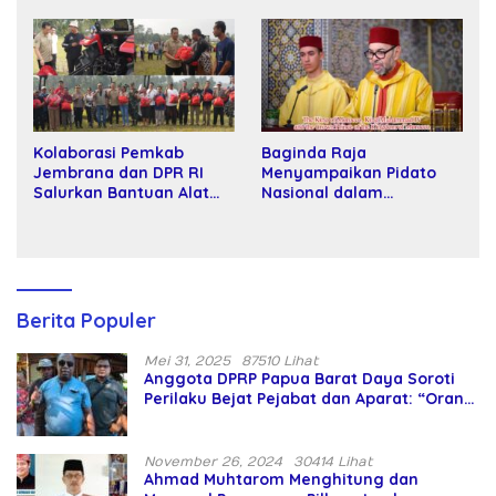
Tawar dan Panggung Elit
Kartamulia
Kolaborasi Pemkab
Baginda Raja
Jembrana dan DPR RI
Menyampaikan Pidato
Salurkan Bantuan Alat
Nasional dalam
Tani kepada Petani
Peringatan Hari Takhta
(Teks Lengkap)
Berita Populer
Mei 31, 2025
87510 Lihat
Anggota DPRP Papua Barat Daya Soroti
Perilaku Bejat Pejabat dan Aparat: “Orang
Asing Pencaplok Lahan Dibela,
Masyarakat Adat Dibiarkan Merana
November 26, 2024
30414 Lihat
Ahmad Muhtarom Menghitung dan