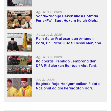
SPPD Fiktif DPRD Riau
Agustus 2, 2026
Sandiwaranya Rekonsiliasi Hotman
Paris–PWI: Saat Hukum Kalah Oleh
Kekuatan Tawar dan Panggung Elit
Agustus 2, 2026
Raih Gelar Profesor dan Amanah
Baru, Dr. Fachrul Razi Resmi Menjabat
Wakil Rektor Universitas Kartamulia
Agustus 2, 2026
Kolaborasi Pemkab Jembrana dan
DPR RI Salurkan Bantuan Alat Tani
kepada Petani
Juli 31, 2026
Baginda Raja Menyampaikan Pidato
Nasional dalam Peringatan Hari
Takhta (Teks Lengkap)