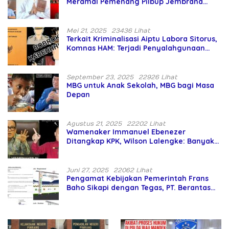
Meramal Pemenang Pilbup Jembrana
Tahun 2024 Gunakan Ilmu Naga Hari
Mei 21, 2025
23436 Lihat
Terkait Kriminalisasi Aiptu Labora Sitorus,
Komnas HAM: Terjadi Penyalahgunaan
Wewenang dan Pengabaian Perlindungan
HAM oleh Penegak Hukum
September 23, 2025
22926 Lihat
MBG untuk Anak Sekolah, MBG bagi Masa
Depan
Agustus 21, 2025
22202 Lihat
Wamenaker Immanuel Ebenezer
Ditangkap KPK, Wilson Lalengke: Banyak
Menteri Prabowo Bermasalah
Juni 27, 2025
22062 Lihat
Pengamat Kebijakan Pemerintah Frans
Baho Sikapi dengan Tegas, PT. Berantas
Abipraya Jangan Persulit Pemborong
Lokal