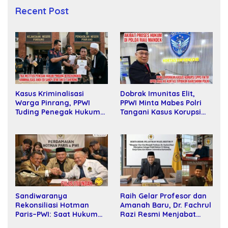
Recent Post
Dobrak Imunitas Elit,
Kasus Kriminalisasi
PPWI Minta Mabes Polri
Warga Pinrang, PPWI
Tangani Kasus Korupsi
Tuding Penegak Hukum
SPPD Fiktif DPRD Riau
Bersekongkol
Sandiwaranya
Raih Gelar Profesor dan
Rekonsiliasi Hotman
Amanah Baru, Dr. Fachrul
Paris–PWI: Saat Hukum
Razi Resmi Menjabat
Kalah Oleh Kekuatan
Wakil Rektor Universitas