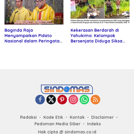
Baginda Raja
Kekerasan Berdarah di
Menyampaikan Pidato
Yahukimo: Kelompok
Nasional dalam Peringatan
Bersenjata Diduga Siksa
Hari Takhta (Teks Lengkap)
dan Bunuh Tiga Warga Sipil
Redaksi
Kode Etik
Kontak
Disclaimer
Pedoman Media Siber
Indeks
Hak cipta @ sindomas.co.id