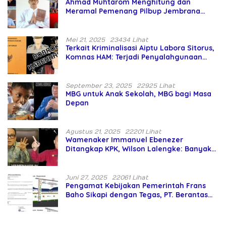
Ahmad Muhtarom Menghitung dan
Meramal Pemenang Pilbup Jembrana
Tahun 2024 Gunakan Ilmu Naga Hari
Mei 21, 2025
23434 Lihat
Terkait Kriminalisasi Aiptu Labora Sitorus,
Komnas HAM: Terjadi Penyalahgunaan
Wewenang dan Pengabaian Perlindungan
HAM oleh Penegak Hukum
September 23, 2025
22925 Lihat
MBG untuk Anak Sekolah, MBG bagi Masa
Depan
Agustus 21, 2025
22201 Lihat
Wamenaker Immanuel Ebenezer
Ditangkap KPK, Wilson Lalengke: Banyak
Menteri Prabowo Bermasalah
Juni 27, 2025
22061 Lihat
Pengamat Kebijakan Pemerintah Frans
Baho Sikapi dengan Tegas, PT. Berantas
Abipraya Jangan Persulit Pemborong
Lokal