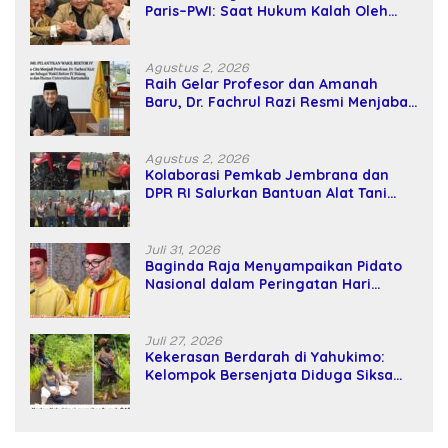
Paris–PWI: Saat Hukum Kalah Oleh
Kekuatan Tawar dan Panggung Elit
Agustus 2, 2026
Raih Gelar Profesor dan Amanah
Baru, Dr. Fachrul Razi Resmi Menjabat
Wakil Rektor Universitas Kartamulia
Agustus 2, 2026
Kolaborasi Pemkab Jembrana dan
DPR RI Salurkan Bantuan Alat Tani
kepada Petani
Juli 31, 2026
Baginda Raja Menyampaikan Pidato
Nasional dalam Peringatan Hari
Takhta (Teks Lengkap)
Juli 27, 2026
Kekerasan Berdarah di Yahukimo:
Kelompok Bersenjata Diduga Siksa
dan Bunuh Tiga Warga Sipil