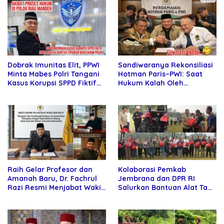
Sandiwaranya Rekonsiliasi
Dobrak Imunitas Elit, PPWI
Hotman Paris–PWI: Saat
Minta Mabes Polri Tangani
Hukum Kalah Oleh
Kasus Korupsi SPPD Fiktif
Kekuatan Tawar dan
DPRD Riau
Panggung Elit
Raih Gelar Profesor dan
Kolaborasi Pemkab
Amanah Baru, Dr. Fachrul
Jembrana dan DPR RI
Razi Resmi Menjabat Wakil
Salurkan Bantuan Alat Tani
Rektor Universitas
kepada Petani
Kartamulia