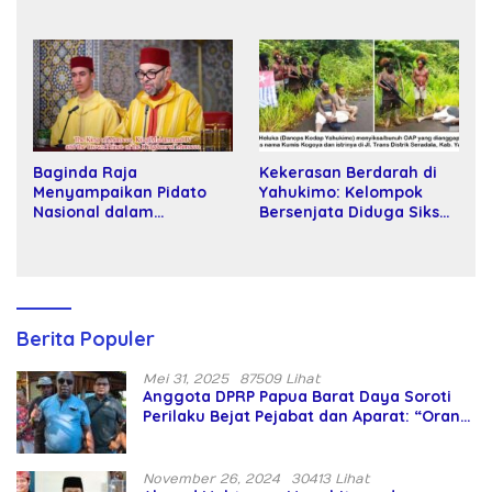
Wakil Rektor Universitas
Tani kepada Petani
Kartamulia
Baginda Raja
Kekerasan Berdarah di
Menyampaikan Pidato
Yahukimo: Kelompok
Nasional dalam
Bersenjata Diduga Siksa
Peringatan Hari Takhta
dan Bunuh Tiga Warga
(Teks Lengkap)
Sipil
Berita Populer
Mei 31, 2025
87509 Lihat
Anggota DPRP Papua Barat Daya Soroti
Perilaku Bejat Pejabat dan Aparat: “Orang
Asing Pencaplok Lahan Dibela,
Masyarakat Adat Dibiarkan Merana
November 26, 2024
30413 Lihat