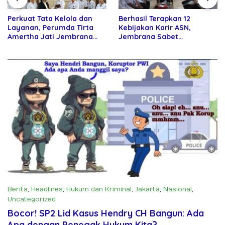
Perkuat Tata Kelola dan
Berhasil Terapkan 12
Layanan, Perumda Tirta
Kebijakan Karir ASN,
Amertha Jati Jembrana
Jembrana Sabet
Gandeng Kejari Jembrana
Penghargaan Adhi Manawa
Nugraha Pratama
Berita
,
Headlines
,
Hukum dan Kriminal
,
Jakarta
,
Nasional
,
Uncategorized
Juni 23, 2025
Bocor! SP2 Lid Kasus Hendry CH Bangun: Ada
Apa dengan Penegak Hukum Kita?