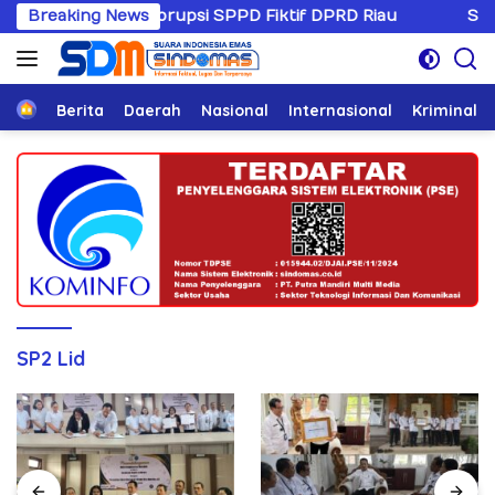
Langsung
 Kasus Korupsi SPPD Fiktif DPRD Riau
Breaking News
Sandiwaranya 
ke
konten
Home
Berita
Daerah
Nasional
Internasional
Kriminal
SP2 Lid