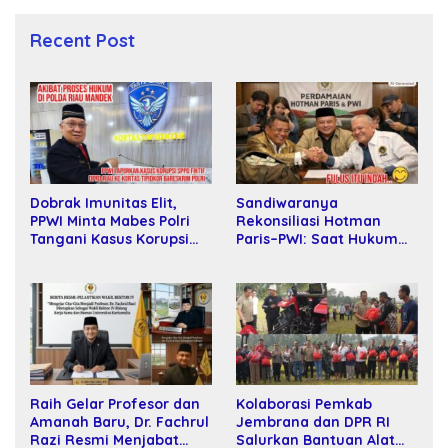
Recent Post
Sandiwaranya
Dobrak Imunitas Elit,
Rekonsiliasi Hotman
PPWI Minta Mabes Polri
Paris–PWI: Saat Hukum
Tangani Kasus Korupsi
Kalah Oleh Kekuatan
SPPD Fiktif DPRD Riau
Tawar dan Panggung Elit
Raih Gelar Profesor dan
Kolaborasi Pemkab
Amanah Baru, Dr. Fachrul
Jembrana dan DPR RI
Razi Resmi Menjabat
Salurkan Bantuan Alat