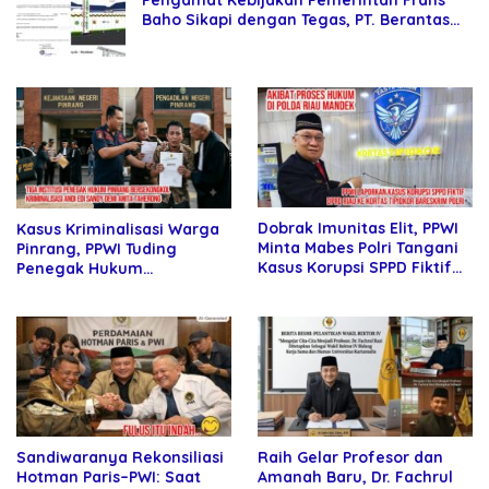
Baho Sikapi dengan Tegas, PT. Berantas
Abipraya Jangan Persulit Pemborong
Lokal
Dobrak Imunitas Elit, PPWI
Kasus Kriminalisasi Warga
Minta Mabes Polri Tangani
Pinrang, PPWI Tuding
Kasus Korupsi SPPD Fiktif
Penegak Hukum
DPRD Riau
Bersekongkol
Sandiwaranya Rekonsiliasi
Raih Gelar Profesor dan
Hotman Paris–PWI: Saat
Amanah Baru, Dr. Fachrul