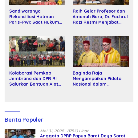
Sandiwaranya
Raih Gelar Profesor dan
Rekonsiliasi Hotman
Amanah Baru, Dr. Fachrul
Paris–PWI: Saat Hukum
Razi Resmi Menjabat
Kalah Oleh Kekuatan
Wakil Rektor Universitas
Tawar dan Panggung Elit
Kartamulia
Kolaborasi Pemkab
Baginda Raja
Jembrana dan DPR RI
Menyampaikan Pidato
Salurkan Bantuan Alat
Nasional dalam
Tani kepada Petani
Peringatan Hari Takhta
(Teks Lengkap)
Berita Populer
Mei 31, 2025
87510 Lihat
Anggota DPRP Papua Barat Daya Soroti