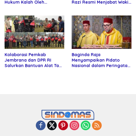
Hukum Kalah Oleh
Razi Resmi Menjabat Wakil
Kekuatan Tawar dan
Rektor Universitas
Panggung Elit
Kartamulia
Kolaborasi Pemkab
Baginda Raja
Jembrana dan DPR RI
Menyampaikan Pidato
Salurkan Bantuan Alat Tani
Nasional dalam Peringatan
kepada Petani
Hari Takhta (Teks Lengkap)