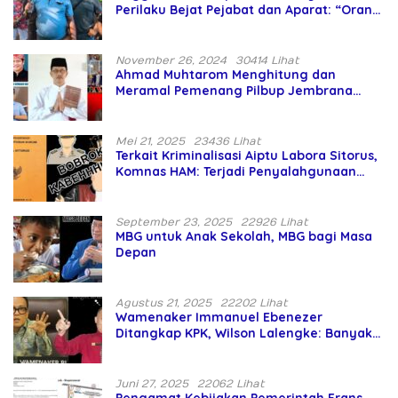
Perilaku Bejat Pejabat dan Aparat: “Orang
Asing Pencaplok Lahan Dibela,
Masyarakat Adat Dibiarkan Merana
November 26, 2024
30414 Lihat
Ahmad Muhtarom Menghitung dan
Meramal Pemenang Pilbup Jembrana
Tahun 2024 Gunakan Ilmu Naga Hari
Mei 21, 2025
23436 Lihat
Terkait Kriminalisasi Aiptu Labora Sitorus,
Komnas HAM: Terjadi Penyalahgunaan
Wewenang dan Pengabaian Perlindungan
HAM oleh Penegak Hukum
September 23, 2025
22926 Lihat
MBG untuk Anak Sekolah, MBG bagi Masa
Depan
Agustus 21, 2025
22202 Lihat
Wamenaker Immanuel Ebenezer
Ditangkap KPK, Wilson Lalengke: Banyak
Menteri Prabowo Bermasalah
Juni 27, 2025
22062 Lihat
Pengamat Kebijakan Pemerintah Frans