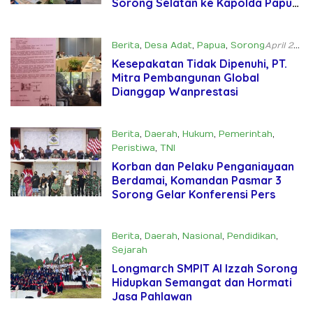
Sorong Selatan ke Kapolda Papua
Barat Daya
Berita
,
Desa Adat
,
Papua
,
Sorong
April 27,
2025
Kesepakatan Tidak Dipenuhi, PT.
Mitra Pembangunan Global
Dianggap Wanprestasi
Berita
,
Daerah
,
Hukum
,
Pemerintah
,
Peristiwa
,
TNI
November 12, 2024
Korban dan Pelaku Penganiayaan
Berdamai, Komandan Pasmar 3
Sorong Gelar Konferensi Pers
Berita
,
Daerah
,
Nasional
,
Pendidikan
,
Sejarah
November 10, 2024
Longmarch SMPIT Al Izzah Sorong
Hidupkan Semangat dan Hormati
Jasa Pahlawan