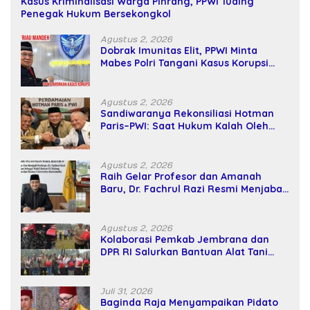
Kasus Kriminalisasi Warga Pinrang, PPWI Tuding
Penegak Hukum Bersekongkol
Agustus 2, 2026
Dobrak Imunitas Elit, PPWI Minta
Mabes Polri Tangani Kasus Korupsi
SPPD Fiktif DPRD Riau
Agustus 2, 2026
Sandiwaranya Rekonsiliasi Hotman
Paris–PWI: Saat Hukum Kalah Oleh
Kekuatan Tawar dan Panggung Elit
Agustus 2, 2026
Raih Gelar Profesor dan Amanah
Baru, Dr. Fachrul Razi Resmi Menjabat
Wakil Rektor Universitas Kartamulia
Agustus 2, 2026
Kolaborasi Pemkab Jembrana dan
DPR RI Salurkan Bantuan Alat Tani
kepada Petani
Juli 31, 2026
Baginda Raja Menyampaikan Pidato