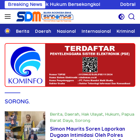
Langsung
ing Penegak Hukum Bersekongkol
Breaking News
Dobrak Imunitas Eli
ke
konten
Home
Berita
Daerah
Nasional
Internasional
Kriminal
SORONG.
Berita
,
Daerah
,
Hak Ulayat
,
Hukum
,
Papua
Barat Daya
,
Sorong
Mei 14, 2025
Simon Maurits Soren Laporkan
Dugaan Intimidasi Oleh Polres