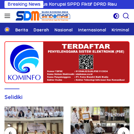
Langsung
gani Kasus Korupsi SPPD Fiktif DPRD Riau
Breaking News
Sandiwaran
ke
konten
Home
Berita
Daerah
Nasional
Internasional
Kriminal
Selidiki