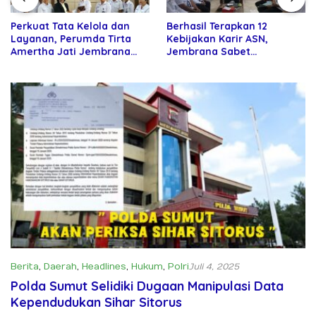
Perkuat Tata Kelola dan
Berhasil Terapkan 12
Layanan, Perumda Tirta
Kebijakan Karir ASN,
Amertha Jati Jembrana
Jembrana Sabet
Gandeng Kejari Jembrana
Penghargaan Adhi Manawa
Nugraha Pratama
Berita
,
Daerah
,
Headlines
,
Hukum
,
Polri
Juli 4, 2025
Polda Sumut Selidiki Dugaan Manipulasi Data
Kependudukan Sihar Sitorus