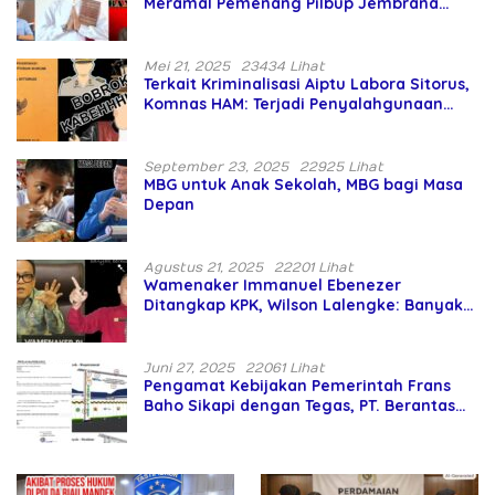
Meramal Pemenang Pilbup Jembrana
Tahun 2024 Gunakan Ilmu Naga Hari
Mei 21, 2025
23434 Lihat
Terkait Kriminalisasi Aiptu Labora Sitorus,
Komnas HAM: Terjadi Penyalahgunaan
Wewenang dan Pengabaian Perlindungan
HAM oleh Penegak Hukum
September 23, 2025
22925 Lihat
MBG untuk Anak Sekolah, MBG bagi Masa
Depan
Agustus 21, 2025
22201 Lihat
Wamenaker Immanuel Ebenezer
Ditangkap KPK, Wilson Lalengke: Banyak
Menteri Prabowo Bermasalah
Juni 27, 2025
22061 Lihat
Pengamat Kebijakan Pemerintah Frans
Baho Sikapi dengan Tegas, PT. Berantas
Abipraya Jangan Persulit Pemborong
Lokal