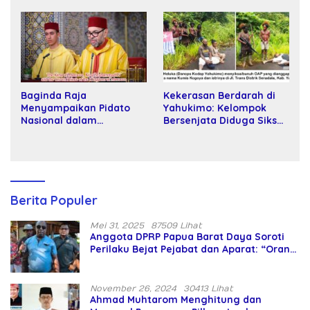
Kartamulia
Baginda Raja
Kekerasan Berdarah di
Menyampaikan Pidato
Yahukimo: Kelompok
Nasional dalam
Bersenjata Diduga Siksa
Peringatan Hari Takhta
dan Bunuh Tiga Warga
(Teks Lengkap)
Sipil
Berita Populer
Mei 31, 2025
87509 Lihat
Anggota DPRP Papua Barat Daya Soroti
Perilaku Bejat Pejabat dan Aparat: “Orang
Asing Pencaplok Lahan Dibela,
Masyarakat Adat Dibiarkan Merana
November 26, 2024
30413 Lihat
Ahmad Muhtarom Menghitung dan