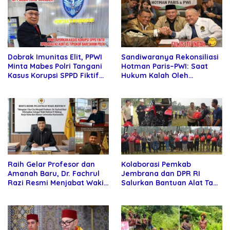
Sandiwaranya Rekonsiliasi
Dobrak Imunitas Elit, PPWI
Hotman Paris–PWI: Saat
Minta Mabes Polri Tangani
Hukum Kalah Oleh
Kasus Korupsi SPPD Fiktif
Kekuatan Tawar dan
DPRD Riau
Panggung Elit
Raih Gelar Profesor dan
Kolaborasi Pemkab
Amanah Baru, Dr. Fachrul
Jembrana dan DPR RI
Razi Resmi Menjabat Wakil
Salurkan Bantuan Alat Tani
Rektor Universitas
kepada Petani
Kartamulia