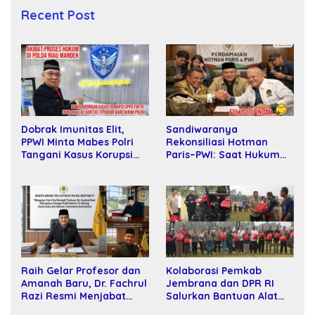
Recent Post
Sandiwaranya
Dobrak Imunitas Elit,
Rekonsiliasi Hotman
PPWI Minta Mabes Polri
Paris–PWI: Saat Hukum
Tangani Kasus Korupsi
Kalah Oleh Kekuatan
SPPD Fiktif DPRD Riau
Tawar dan Panggung Elit
Raih Gelar Profesor dan
Kolaborasi Pemkab
Amanah Baru, Dr. Fachrul
Jembrana dan DPR RI
Razi Resmi Menjabat
Salurkan Bantuan Alat
Wakil Rektor Universitas
Tani kepada Petani