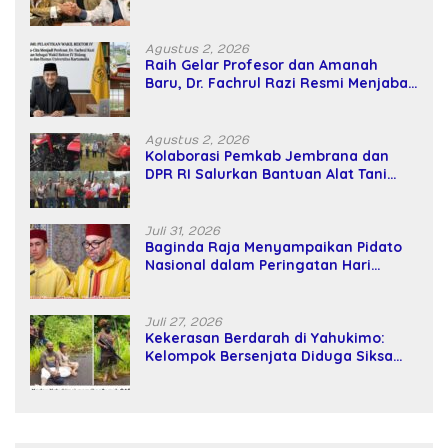
Kekuatan Tawar dan Panggung Elit
Agustus 2, 2026
Raih Gelar Profesor dan Amanah
Baru, Dr. Fachrul Razi Resmi Menjabat
Wakil Rektor Universitas Kartamulia
Agustus 2, 2026
Kolaborasi Pemkab Jembrana dan
DPR RI Salurkan Bantuan Alat Tani
kepada Petani
Juli 31, 2026
Baginda Raja Menyampaikan Pidato
Nasional dalam Peringatan Hari
Takhta (Teks Lengkap)
Juli 27, 2026
Kekerasan Berdarah di Yahukimo:
Kelompok Bersenjata Diduga Siksa
dan Bunuh Tiga Warga Sipil