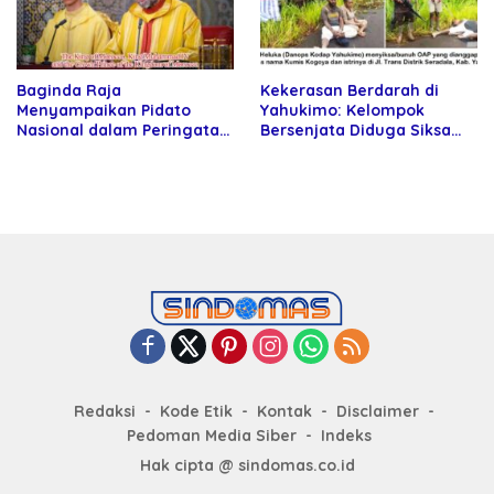
Baginda Raja
Kekerasan Berdarah di
Menyampaikan Pidato
Yahukimo: Kelompok
Nasional dalam Peringatan
Bersenjata Diduga Siksa
Hari Takhta (Teks Lengkap)
dan Bunuh Tiga Warga Sipil
Redaksi
Kode Etik
Kontak
Disclaimer
Pedoman Media Siber
Indeks
Hak cipta @ sindomas.co.id