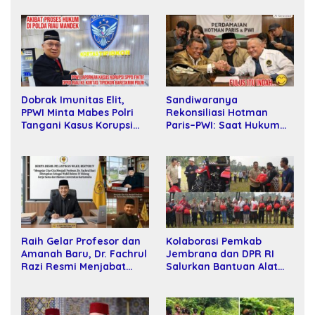
Sandiwaranya
Dobrak Imunitas Elit,
Rekonsiliasi Hotman
PPWI Minta Mabes Polri
Paris–PWI: Saat Hukum
Tangani Kasus Korupsi
Kalah Oleh Kekuatan
SPPD Fiktif DPRD Riau
Tawar dan Panggung Elit
Raih Gelar Profesor dan
Kolaborasi Pemkab
Amanah Baru, Dr. Fachrul
Jembrana dan DPR RI
Razi Resmi Menjabat
Salurkan Bantuan Alat
Wakil Rektor Universitas
Tani kepada Petani
Kartamulia