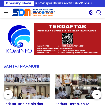
Langsung
gani Kasus Korupsi SPPD Fiktif DPRD Riau
Breaking News
Sandiwaran
ke
konten
SANTRI HARMONI
Perkuat Tata Kelola dan
Berhasil Terapkan 12