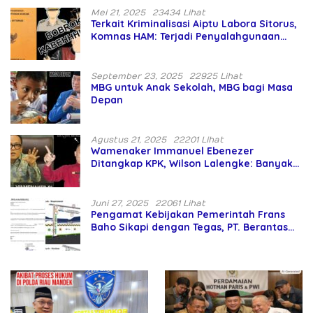
Mei 21, 2025
23434 Lihat
Terkait Kriminalisasi Aiptu Labora Sitorus,
Komnas HAM: Terjadi Penyalahgunaan
Wewenang dan Pengabaian Perlindungan
HAM oleh Penegak Hukum
September 23, 2025
22925 Lihat
MBG untuk Anak Sekolah, MBG bagi Masa
Depan
Agustus 21, 2025
22201 Lihat
Wamenaker Immanuel Ebenezer
Ditangkap KPK, Wilson Lalengke: Banyak
Menteri Prabowo Bermasalah
Juni 27, 2025
22061 Lihat
Pengamat Kebijakan Pemerintah Frans
Baho Sikapi dengan Tegas, PT. Berantas
Abipraya Jangan Persulit Pemborong
Lokal