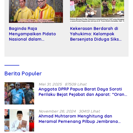
Baginda Raja
Kekerasan Berdarah di
Menyampaikan Pidato
Yahukimo: Kelompok
Nasional dalam
Bersenjata Diduga Siksa
Peringatan Hari Takhta
dan Bunuh Tiga Warga
(Teks Lengkap)
Sipil
Berita Populer
Mei 31, 2025
87509 Lihat
Anggota DPRP Papua Barat Daya Soroti
Perilaku Bejat Pejabat dan Aparat: “Orang
Asing Pencaplok Lahan Dibela,
Masyarakat Adat Dibiarkan Merana
November 26, 2024
30413 Lihat
Ahmad Muhtarom Menghitung dan
Meramal Pemenang Pilbup Jembrana
Tahun 2024 Gunakan Ilmu Naga Hari