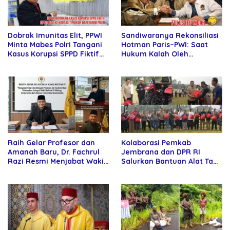
Sandiwaranya Rekonsiliasi
Dobrak Imunitas Elit, PPWI
Hotman Paris–PWI: Saat
Minta Mabes Polri Tangani
Hukum Kalah Oleh
Kasus Korupsi SPPD Fiktif
Kekuatan Tawar dan
DPRD Riau
Panggung Elit
Raih Gelar Profesor dan
Kolaborasi Pemkab
Amanah Baru, Dr. Fachrul
Jembrana dan DPR RI
Razi Resmi Menjabat Wakil
Salurkan Bantuan Alat Tani
Rektor Universitas
kepada Petani
Kartamulia