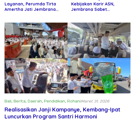
Layanan, Perumda Tirta
Kebijakan Karir ASN,
Amertha Jati Jembrana
Jembrana Sabet
Gandeng Kejari Jembrana
Penghargaan Adhi Manawa
Nugraha Pratama
Bali
,
Berita
,
Daerah
,
Pendidikan
,
Rohani
Maret 31, 2026
Realisasikan Janji Kampanye, Kembang-Ipat
Luncurkan Program Santri Harmoni