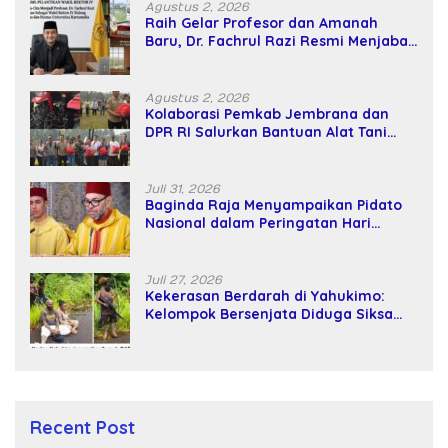
Agustus 2, 2026
Raih Gelar Profesor dan Amanah
Baru, Dr. Fachrul Razi Resmi Menjabat
Wakil Rektor Universitas Kartamulia
Agustus 2, 2026
Kolaborasi Pemkab Jembrana dan
DPR RI Salurkan Bantuan Alat Tani
kepada Petani
Juli 31, 2026
Baginda Raja Menyampaikan Pidato
Nasional dalam Peringatan Hari
Takhta (Teks Lengkap)
Juli 27, 2026
Kekerasan Berdarah di Yahukimo:
Kelompok Bersenjata Diduga Siksa
dan Bunuh Tiga Warga Sipil
Recent Post