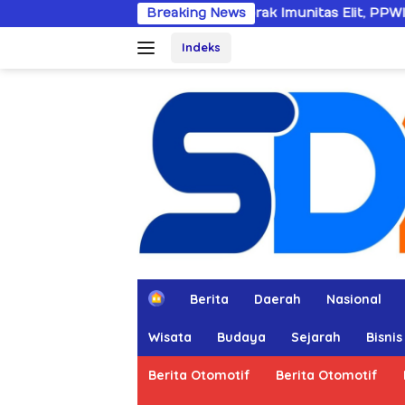
Langsung
Dobrak Imunitas Elit, PPWI Minta Mabes Polri
Breaking News
ke
Indeks
konten
H
Berita
Daerah
Nasional
o
m
Wisata
Budaya
Sejarah
Bisnis
e
Berita Otomotif
Berita Otomotif