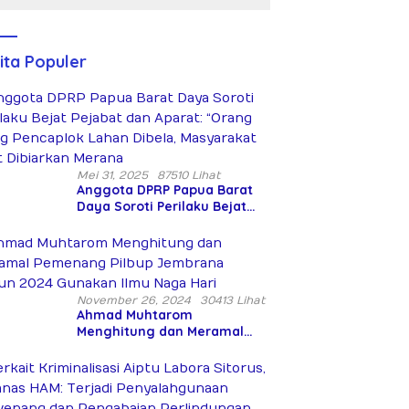
Peringatan
Bersenjata
Hari Takhta
Diduga
(Teks
Siksa dan
Lengkap)
Bunuh Tiga
ita Populer
Warga Sipil
Mei 31, 2025
87510 Lihat
Anggota DPRP Papua Barat
Daya Soroti Perilaku Bejat
Pejabat dan Aparat: “Orang
Asing Pencaplok Lahan
Dibela, Masyarakat Adat
Dibiarkan Merana
November 26, 2024
30413 Lihat
Ahmad Muhtarom
Menghitung dan Meramal
Pemenang Pilbup Jembrana
Tahun 2024 Gunakan Ilmu
Naga Hari