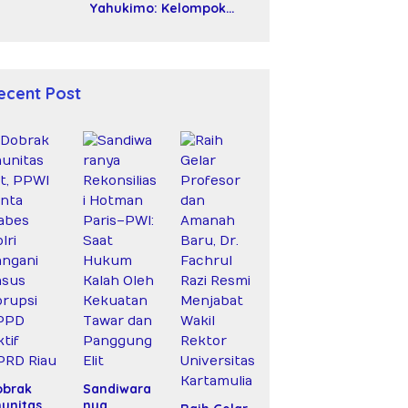
Yahukimo: Kelompok
Bersenjata Diduga Siksa
dan Bunuh Tiga Warga
Sipil
ecent Post
obrak
Sandiwara
unitas
nya