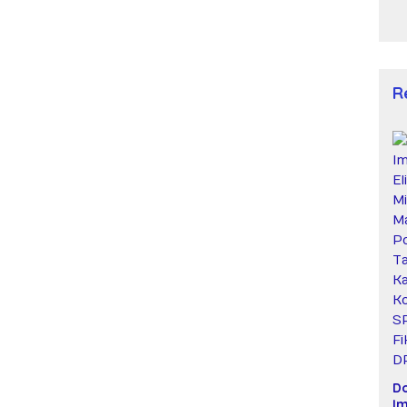
R
D
Im