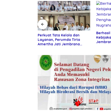
Berhasil
 Pemkab
Perkuat Tata Kelola dan
Kebijaka
an DPR RI
Layanan, Perumda Tirta
Jembran
ntuan Alat Tani
Amertha Jati Jembrana
Penghar
ani
Gandeng Kejari Jembrana
Nugraha