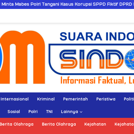
 Tangani Kasus Korupsi SPPD Fiktif DPRD Riau
Sandiw
Internasional
Kriminal
Pemerintah
Peristiwa
Polit
Sosial
Polri
TNI
Lainnya
Berita Olahraga
Berita Olahraga
Kejahatan
Kejahata