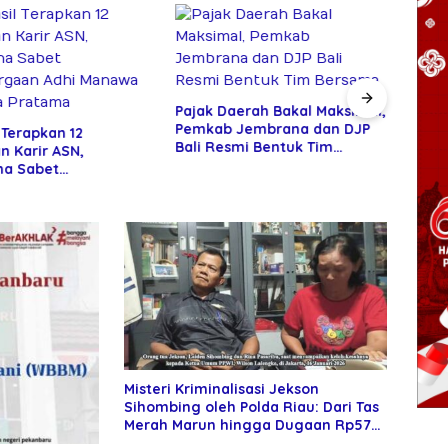
Isak
Warn
Pajak Daerah Bakal Maksimal,
Haji
Pemkab Jembrana dan DJP
 Terapkan 12
Bali Resmi Bentuk Tim
n Karir ASN,
Bersama
a Sabet
gaan Adhi Manawa
 Pratama
Misteri Kriminalisasi Jekson
Sihombing oleh Polda Riau: Dari Tas
Merah Marun hingga Dugaan Rp57
Triliun Penggelapan Pajak dan