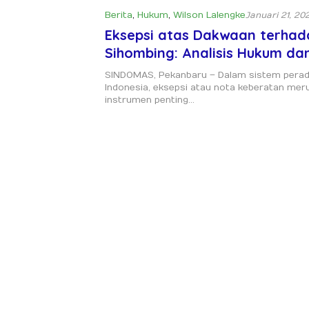
Berita
,
Hukum
,
Wilson Lalengke
Januari 21, 20
Eksepsi atas Dakwaan terhad
Sihombing: Analisis Hukum da
Permohonan Pembatalan Da
SINDOMAS, Pekanbaru – Dalam sistem peradi
Indonesia, eksepsi atau nota keberatan mer
instrumen penting…