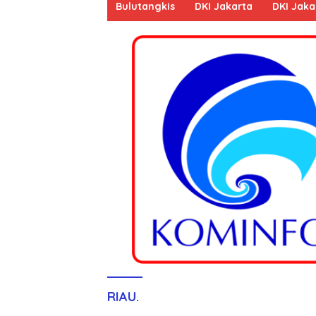
Bulutangkis
DKI Jakarta
DKI Jaka
RIAU.