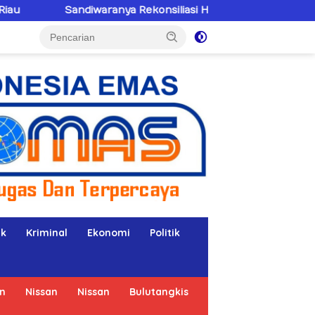
aranya Rekonsiliasi Hotman Paris–PWI: Saat Hukum Kalah Ol
ik
Kriminal
Ekonomi
Politik
n
Nissan
Nissan
Bulutangkis