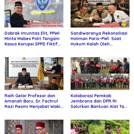
Sandiwaranya Rekonsiliasi
Dobrak Imunitas Elit, PPWI
Hotman Paris–PWI: Saat
Minta Mabes Polri Tangani
Hukum Kalah Oleh
Kasus Korupsi SPPD Fiktif
Kekuatan Tawar dan
DPRD Riau
Panggung Elit
Raih Gelar Profesor dan
Kolaborasi Pemkab
Amanah Baru, Dr. Fachrul
Jembrana dan DPR RI
Razi Resmi Menjabat Wakil
Salurkan Bantuan Alat Tani
Rektor Universitas
kepada Petani
Kartamulia