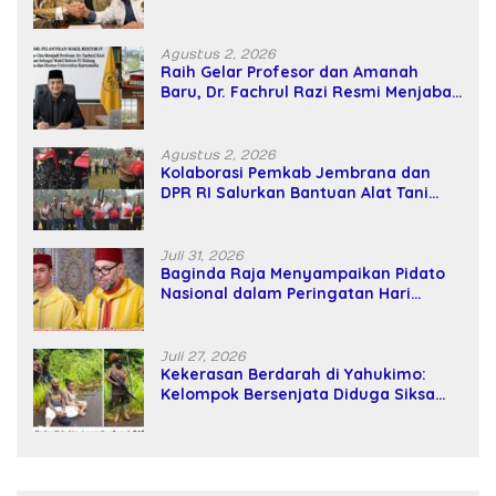
Kekuatan Tawar dan Panggung Elit
Agustus 2, 2026
Raih Gelar Profesor dan Amanah
Baru, Dr. Fachrul Razi Resmi Menjabat
Wakil Rektor Universitas Kartamulia
Agustus 2, 2026
Kolaborasi Pemkab Jembrana dan
DPR RI Salurkan Bantuan Alat Tani
kepada Petani
Juli 31, 2026
Baginda Raja Menyampaikan Pidato
Nasional dalam Peringatan Hari
Takhta (Teks Lengkap)
Juli 27, 2026
Kekerasan Berdarah di Yahukimo:
Kelompok Bersenjata Diduga Siksa
dan Bunuh Tiga Warga Sipil