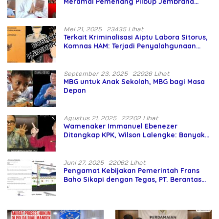
Meramal Pemenang Pilbup Jembrana
Tahun 2024 Gunakan Ilmu Naga Hari
Mei 21, 2025
23435 Lihat
Terkait Kriminalisasi Aiptu Labora Sitorus,
Komnas HAM: Terjadi Penyalahgunaan
Wewenang dan Pengabaian Perlindungan
HAM oleh Penegak Hukum
September 23, 2025
22926 Lihat
MBG untuk Anak Sekolah, MBG bagi Masa
Depan
Agustus 21, 2025
22202 Lihat
Wamenaker Immanuel Ebenezer
Ditangkap KPK, Wilson Lalengke: Banyak
Menteri Prabowo Bermasalah
Juni 27, 2025
22062 Lihat
Pengamat Kebijakan Pemerintah Frans
Baho Sikapi dengan Tegas, PT. Berantas
Abipraya Jangan Persulit Pemborong
Lokal