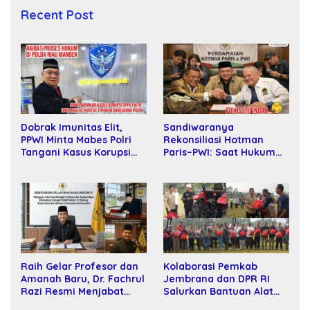
Recent Post
Sandiwaranya
Dobrak Imunitas Elit,
Rekonsiliasi Hotman
PPWI Minta Mabes Polri
Paris–PWI: Saat Hukum
Tangani Kasus Korupsi
Kalah Oleh Kekuatan
SPPD Fiktif DPRD Riau
Tawar dan Panggung Elit
Raih Gelar Profesor dan
Kolaborasi Pemkab
Amanah Baru, Dr. Fachrul
Jembrana dan DPR RI
Razi Resmi Menjabat
Salurkan Bantuan Alat
Wakil Rektor Universitas
Tani kepada Petani