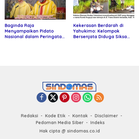
Baginda Raja
Kekerasan Berdarah di
Menyampaikan Pidato
Yahukimo: Kelompok
Nasional dalam Peringatan
Bersenjata Diduga Siksa
Hari Takhta (Teks Lengkap)
dan Bunuh Tiga Warga Sipil
Redaksi
Kode Etik
Kontak
Disclaimer
Pedoman Media Siber
Indeks
Hak cipta @ sindomas.co.id