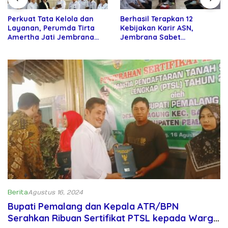
Perkuat Tata Kelola dan
Berhasil Terapkan 12
Layanan, Perumda Tirta
Kebijakan Karir ASN,
Amertha Jati Jembrana
Jembrana Sabet
Gandeng Kejari Jembrana
Penghargaan Adhi Manawa
Nugraha Pratama
Berita
Agustus 16, 2024
Bupati Pemalang dan Kepala ATR/BPN
Serahkan Ribuan Sertifikat PTSL kepada Warga