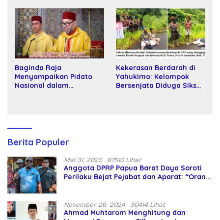
Kartamulia
Baginda Raja
Kekerasan Berdarah di
Menyampaikan Pidato
Yahukimo: Kelompok
Nasional dalam
Bersenjata Diduga Siksa
Peringatan Hari Takhta
dan Bunuh Tiga Warga
(Teks Lengkap)
Sipil
Berita Populer
Mei 31, 2025
87510 Lihat
Anggota DPRP Papua Barat Daya Soroti
Perilaku Bejat Pejabat dan Aparat: “Orang
Asing Pencaplok Lahan Dibela,
Masyarakat Adat Dibiarkan Merana
November 26, 2024
30414 Lihat
Ahmad Muhtarom Menghitung dan