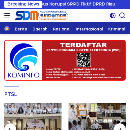
Langsung
ngani Kasus Korupsi SPPD Fiktif DPRD Riau
Breaking News
Sandiwara
ke
konten
Home
Berita
Daerah
Nasional
Internasional
Kriminal
PTSL