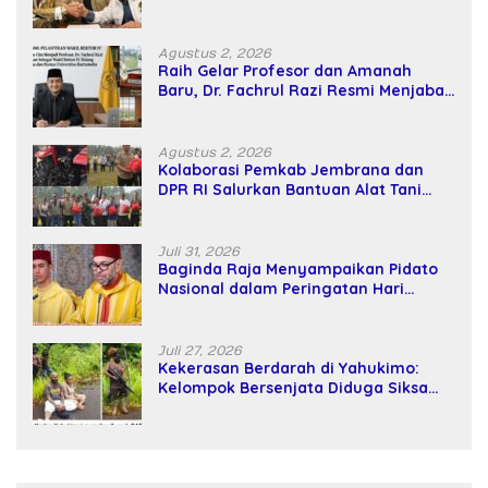
Kekuatan Tawar dan Panggung Elit
Agustus 2, 2026
Raih Gelar Profesor dan Amanah
Baru, Dr. Fachrul Razi Resmi Menjabat
Wakil Rektor Universitas Kartamulia
Agustus 2, 2026
Kolaborasi Pemkab Jembrana dan
DPR RI Salurkan Bantuan Alat Tani
kepada Petani
Juli 31, 2026
Baginda Raja Menyampaikan Pidato
Nasional dalam Peringatan Hari
Takhta (Teks Lengkap)
Juli 27, 2026
Kekerasan Berdarah di Yahukimo:
Kelompok Bersenjata Diduga Siksa
dan Bunuh Tiga Warga Sipil