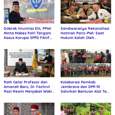
Sandiwaranya Rekonsiliasi
Dobrak Imunitas Elit, PPWI
Hotman Paris–PWI: Saat
Minta Mabes Polri Tangani
Hukum Kalah Oleh
Kasus Korupsi SPPD Fiktif
Kekuatan Tawar dan
DPRD Riau
Panggung Elit
Raih Gelar Profesor dan
Kolaborasi Pemkab
Amanah Baru, Dr. Fachrul
Jembrana dan DPR RI
Razi Resmi Menjabat Wakil
Salurkan Bantuan Alat Tani
Rektor Universitas
kepada Petani
Kartamulia