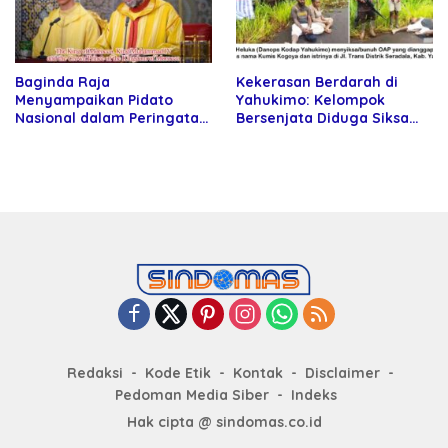
Baginda Raja
Kekerasan Berdarah di
Menyampaikan Pidato
Yahukimo: Kelompok
Nasional dalam Peringatan
Bersenjata Diduga Siksa
Hari Takhta (Teks Lengkap)
dan Bunuh Tiga Warga Sipil
Redaksi
Kode Etik
Kontak
Disclaimer
Pedoman Media Siber
Indeks
Hak cipta @ sindomas.co.id