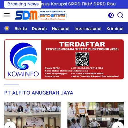
Langsung
angani Kasus Korupsi SPPD Fiktif DPRD Riau
Breaking News
Sandiwar
ke
konten
Home
Berita
Daerah
Nasional
Internasional
Kriminal
PT ALFITO ANUGERAH JAYA