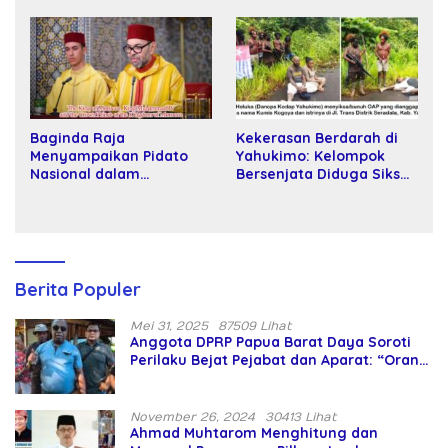
Kartamulia
Baginda Raja
Kekerasan Berdarah di
Menyampaikan Pidato
Yahukimo: Kelompok
Nasional dalam
Bersenjata Diduga Siksa
Peringatan Hari Takhta
dan Bunuh Tiga Warga
(Teks Lengkap)
Sipil
Berita Populer
Mei 31, 2025
87509 Lihat
Anggota DPRP Papua Barat Daya Soroti
Perilaku Bejat Pejabat dan Aparat: “Orang
Asing Pencaplok Lahan Dibela,
Masyarakat Adat Dibiarkan Merana
November 26, 2024
30413 Lihat
Ahmad Muhtarom Menghitung dan