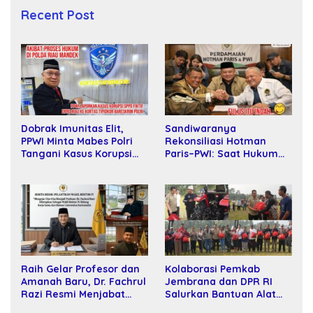
Recent Post
Sandiwaranya
Dobrak Imunitas Elit,
Rekonsiliasi Hotman
PPWI Minta Mabes Polri
Paris–PWI: Saat Hukum
Tangani Kasus Korupsi
Kalah Oleh Kekuatan
SPPD Fiktif DPRD Riau
Tawar dan Panggung Elit
Raih Gelar Profesor dan
Kolaborasi Pemkab
Amanah Baru, Dr. Fachrul
Jembrana dan DPR RI
Razi Resmi Menjabat
Salurkan Bantuan Alat
Wakil Rektor Universitas
Tani kepada Petani