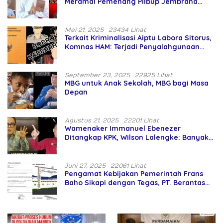
Meramal Pemenang Pilbup Jembrana
Tahun 2024 Gunakan Ilmu Naga Hari
Mei 21, 2025
23434 Lihat
Terkait Kriminalisasi Aiptu Labora Sitorus,
Komnas HAM: Terjadi Penyalahgunaan
Wewenang dan Pengabaian Perlindungan
HAM oleh Penegak Hukum
September 23, 2025
22925 Lihat
MBG untuk Anak Sekolah, MBG bagi Masa
Depan
Agustus 21, 2025
22201 Lihat
Wamenaker Immanuel Ebenezer
Ditangkap KPK, Wilson Lalengke: Banyak
Menteri Prabowo Bermasalah
Juni 27, 2025
22061 Lihat
Pengamat Kebijakan Pemerintah Frans
Baho Sikapi dengan Tegas, PT. Berantas
Abipraya Jangan Persulit Pemborong
Lokal