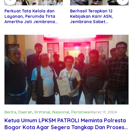
Perkuat Tata Kelola dan
Berhasil Terapkan 12
Layanan, Perumda Tirta
Kebijakan Karir ASN,
Amertha Jati Jembrana
Jembrana Sabet
Gandeng Kejari Jembrana
Penghargaan Adhi Manawa
Nugraha Pratama
Berita
,
Daerah
,
Kriminal
,
Nasional
,
Peristiwa
Maret 11, 2024
Ketua Umum LPKSM PATROLI Meminta Polresta
Bogor Kota Agar Segera Tangkap Dan Proses