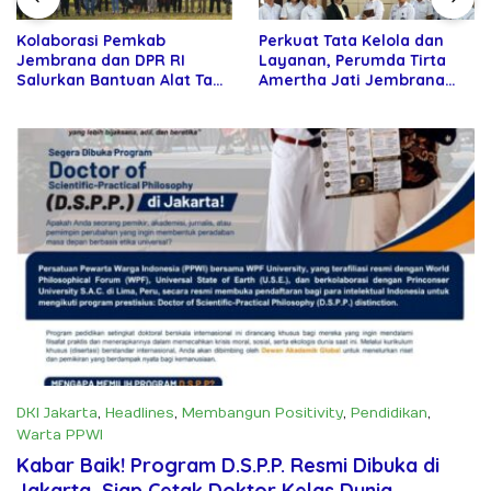
Perkuat Tata Kelola dan
Berhasil Terapkan 12
Layanan, Perumda Tirta
Kebijakan Karir ASN,
Amertha Jati Jembrana
Jembrana Sabet
Gandeng Kejari Jembrana
Penghargaan Adhi Manawa
Nugraha Pratama
DKI Jakarta
,
Headlines
,
Membangun Positivity
,
Pendidikan
,
Warta PPWI
Juni 17, 2026
Kabar Baik! Program D.S.P.P. Resmi Dibuka di
Jakarta, Siap Cetak Doktor Kelas Dunia