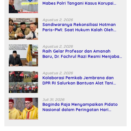
Mabes Polri Tangani Kasus Korupsi
SPPD Fiktif DPRD Riau
Agustus 2, 2026
Sandiwaranya Rekonsiliasi Hotman
Paris–PWI: Saat Hukum Kalah Oleh
Kekuatan Tawar dan Panggung Elit
Agustus 2, 2026
Raih Gelar Profesor dan Amanah
Baru, Dr. Fachrul Razi Resmi Menjabat
Wakil Rektor Universitas Kartamulia
Agustus 2, 2026
Kolaborasi Pemkab Jembrana dan
DPR RI Salurkan Bantuan Alat Tani
kepada Petani
Juli 31, 2026
Baginda Raja Menyampaikan Pidato
Nasional dalam Peringatan Hari
Takhta (Teks Lengkap)