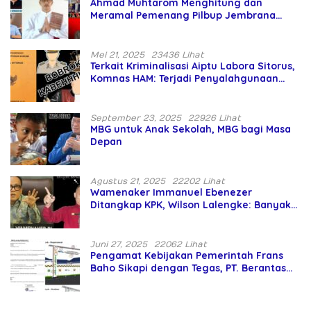
Ahmad Muhtarom Menghitung dan
Meramal Pemenang Pilbup Jembrana
Tahun 2024 Gunakan Ilmu Naga Hari
Mei 21, 2025
23436 Lihat
Terkait Kriminalisasi Aiptu Labora Sitorus,
Komnas HAM: Terjadi Penyalahgunaan
Wewenang dan Pengabaian Perlindungan
HAM oleh Penegak Hukum
September 23, 2025
22926 Lihat
MBG untuk Anak Sekolah, MBG bagi Masa
Depan
Agustus 21, 2025
22202 Lihat
Wamenaker Immanuel Ebenezer
Ditangkap KPK, Wilson Lalengke: Banyak
Menteri Prabowo Bermasalah
Juni 27, 2025
22062 Lihat
Pengamat Kebijakan Pemerintah Frans
Baho Sikapi dengan Tegas, PT. Berantas
Abipraya Jangan Persulit Pemborong
Lokal