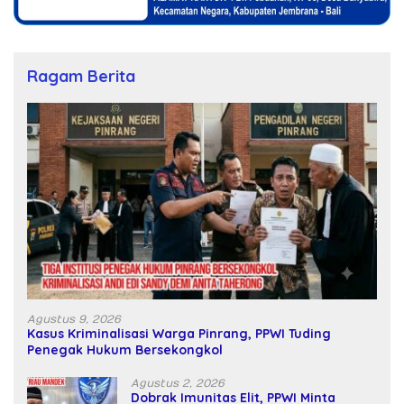
Ragam Berita
Agustus 9, 2026
Kasus Kriminalisasi Warga Pinrang, PPWI Tuding
Penegak Hukum Bersekongkol
Agustus 2, 2026
Dobrak Imunitas Elit, PPWI Minta