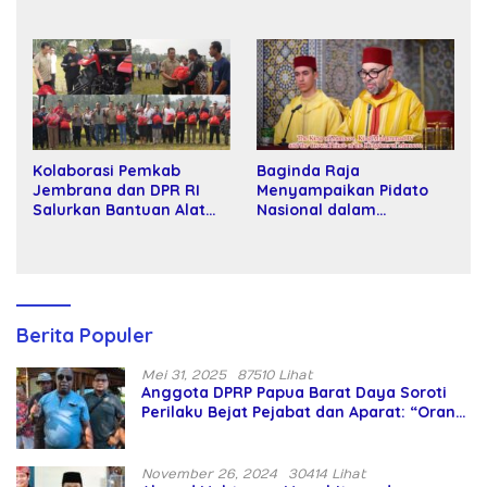
Kalah Oleh Kekuatan
Wakil Rektor Universitas
Tawar dan Panggung Elit
Kartamulia
Kolaborasi Pemkab
Baginda Raja
Jembrana dan DPR RI
Menyampaikan Pidato
Salurkan Bantuan Alat
Nasional dalam
Tani kepada Petani
Peringatan Hari Takhta
(Teks Lengkap)
Berita Populer
Mei 31, 2025
87510 Lihat
Anggota DPRP Papua Barat Daya Soroti
Perilaku Bejat Pejabat dan Aparat: “Orang
Asing Pencaplok Lahan Dibela,
Masyarakat Adat Dibiarkan Merana
November 26, 2024
30414 Lihat