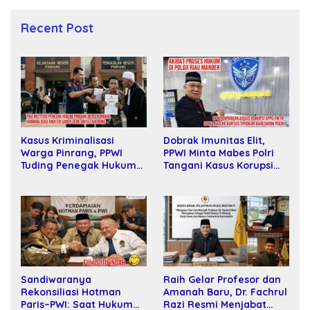
Recent Post
Dobrak Imunitas Elit,
Kasus Kriminalisasi
PPWI Minta Mabes Polri
Warga Pinrang, PPWI
Tangani Kasus Korupsi
Tuding Penegak Hukum
SPPD Fiktif DPRD Riau
Bersekongkol
Sandiwaranya
Raih Gelar Profesor dan
Rekonsiliasi Hotman
Amanah Baru, Dr. Fachrul
Paris–PWI: Saat Hukum
Razi Resmi Menjabat