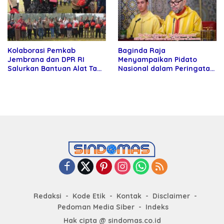
Kolaborasi Pemkab
Baginda Raja
Jembrana dan DPR RI
Menyampaikan Pidato
Salurkan Bantuan Alat Tani
Nasional dalam Peringatan
kepada Petani
Hari Takhta (Teks Lengkap)
Redaksi
Kode Etik
Kontak
Disclaimer
Pedoman Media Siber
Indeks
Hak cipta @ sindomas.co.id