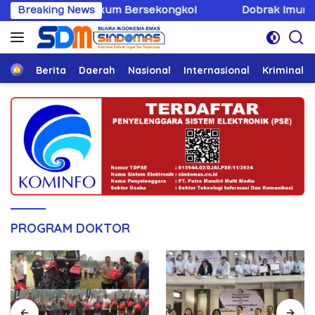
Langsung
Penegak Hukum Bersekongkol
Breaking News
Dobrak Imunitas Elit, P
ke
konten
Home
Berita
Daerah
Nasional
Internasional
Kriminal
PROGRAM DOKTOR