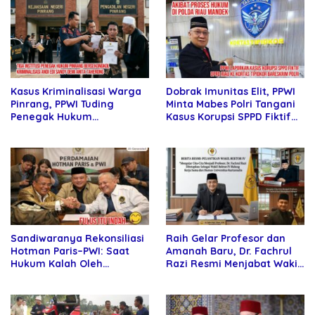
Dobrak Imunitas Elit, PPWI
Kasus Kriminalisasi Warga
Minta Mabes Polri Tangani
Pinrang, PPWI Tuding
Kasus Korupsi SPPD Fiktif
Penegak Hukum
DPRD Riau
Bersekongkol
Sandiwaranya Rekonsiliasi
Raih Gelar Profesor dan
Hotman Paris–PWI: Saat
Amanah Baru, Dr. Fachrul
Hukum Kalah Oleh
Razi Resmi Menjabat Wakil
Kekuatan Tawar dan
Rektor Universitas
Panggung Elit
Kartamulia