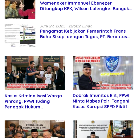
Wamenaker Immanuel Ebenezer
Ditangkap KPK, Wilson Lalengke: Banyak
Menteri Prabowo Bermasalah
Juni 27, 2025
22062 Lihat
Pengamat Kebijakan Pemerintah Frans
Baho Sikapi dengan Tegas, PT. Berantas
Abipraya Jangan Persulit Pemborong
Lokal
Dobrak Imunitas Elit, PPWI
Kasus Kriminalisasi Warga
Minta Mabes Polri Tangani
Pinrang, PPWI Tuding
Kasus Korupsi SPPD Fiktif
Penegak Hukum
DPRD Riau
Bersekongkol