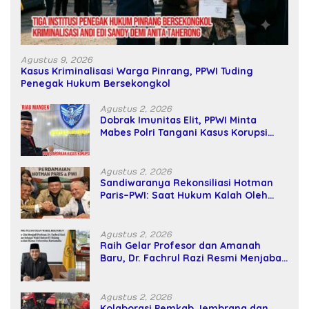
Agustus 9, 2026
Kasus Kriminalisasi Warga Pinrang, PPWI Tuding
Penegak Hukum Bersekongkol
Agustus 2, 2026
Dobrak Imunitas Elit, PPWI Minta
Mabes Polri Tangani Kasus Korupsi
SPPD Fiktif DPRD Riau
Agustus 2, 2026
Sandiwaranya Rekonsiliasi Hotman
Paris–PWI: Saat Hukum Kalah Oleh
Kekuatan Tawar dan Panggung Elit
Agustus 2, 2026
Raih Gelar Profesor dan Amanah
Baru, Dr. Fachrul Razi Resmi Menjabat
Wakil Rektor Universitas Kartamulia
Agustus 2, 2026
Kolaborasi Pemkab Jembrana dan