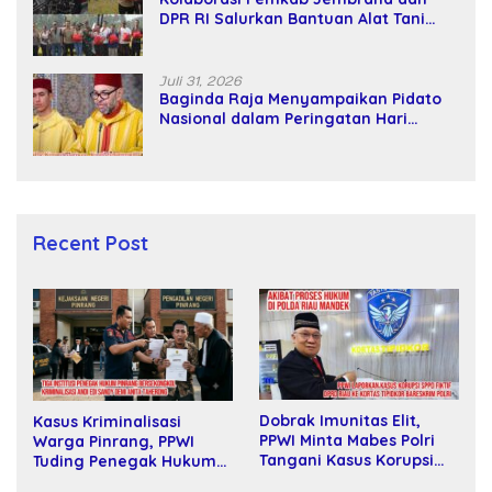
DPR RI Salurkan Bantuan Alat Tani
kepada Petani
Juli 31, 2026
Baginda Raja Menyampaikan Pidato
Nasional dalam Peringatan Hari
Takhta (Teks Lengkap)
Recent Post
Dobrak Imunitas Elit,
Kasus Kriminalisasi
PPWI Minta Mabes Polri
Warga Pinrang, PPWI
Tangani Kasus Korupsi
Tuding Penegak Hukum
SPPD Fiktif DPRD Riau
Bersekongkol