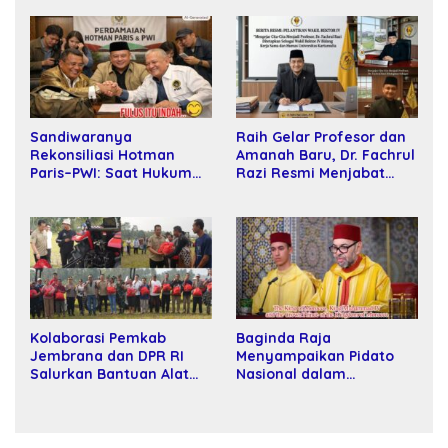
Sandiwaranya
Raih Gelar Profesor dan
Rekonsiliasi Hotman
Amanah Baru, Dr. Fachrul
Paris–PWI: Saat Hukum
Razi Resmi Menjabat
Kalah Oleh Kekuatan
Wakil Rektor Universitas
Tawar dan Panggung Elit
Kartamulia
Kolaborasi Pemkab
Baginda Raja
Jembrana dan DPR RI
Menyampaikan Pidato
Salurkan Bantuan Alat
Nasional dalam
Tani kepada Petani
Peringatan Hari Takhta
(Teks Lengkap)