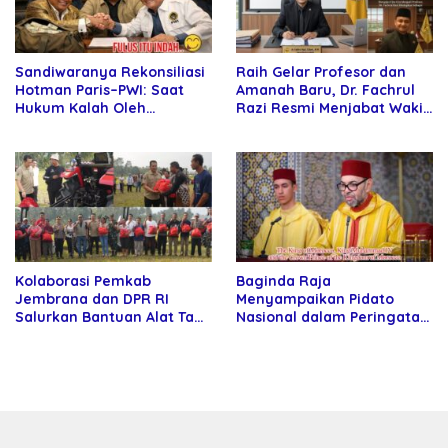
Sandiwaranya Rekonsiliasi
Raih Gelar Profesor dan
Hotman Paris–PWI: Saat
Amanah Baru, Dr. Fachrul
Hukum Kalah Oleh
Razi Resmi Menjabat Wakil
Kekuatan Tawar dan
Rektor Universitas
Panggung Elit
Kartamulia
Kolaborasi Pemkab
Baginda Raja
Jembrana dan DPR RI
Menyampaikan Pidato
Salurkan Bantuan Alat Tani
Nasional dalam Peringatan
kepada Petani
Hari Takhta (Teks Lengkap)