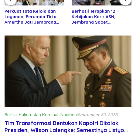
Perkuat Tata Kelola dan
Berhasil Terapkan 12
Layanan, Perumda Tirta
Kebijakan Karir ASN,
Amertha Jati Jembrana
Jembrana Sabet
Gandeng Kejari Jembrana
Penghargaan Adhi Manawa
Nugraha Pratama
Berita
,
Hukum dan Kriminal
,
Nasional
September 30, 2025
Tim Transformasi Bentukan Kapolri Ditolak
Presiden, Wilson Lalengke: Semestinya Listyo