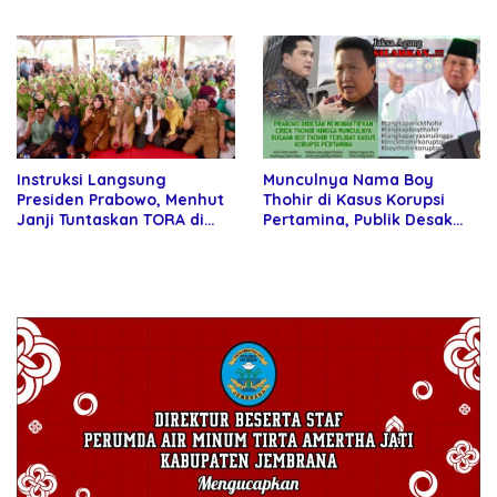
Mundur Saja
Instruksi Langsung
Munculnya Nama Boy
Presiden Prabowo, Menhut
Thohir di Kasus Korupsi
Janji Tuntaskan TORA di
Pertamina, Publik Desak
Banyuwangi Tahun Ini
Presiden Prabowo Non-
aktifkan Menteri BUMN
Erick Thohir