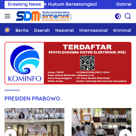
Langsung
ng Penegak Hukum Bersekongkol
Breaking News
Dobrak Imunitas Elit
ke
konten
Home
Berita
Daerah
Nasional
Internasional
Kriminal
PRESIDEN PRABOWO.