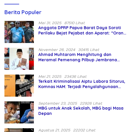
Berita Populer
Mei 31, 2025
87510 Lihat
Anggota DPRP Papua Barat Daya Soroti
Perilaku Bejat Pejabat dan Aparat: “Orang
Asing Pencaplok Lahan Dibela,
Masyarakat Adat Dibiarkan Merana
November 26, 2024
30415 Lihat
Ahmad Muhtarom Menghitung dan
Meramal Pemenang Pilbup Jembrana
Tahun 2024 Gunakan Ilmu Naga Hari
Mei 21, 2025
23436 Lihat
Terkait Kriminalisasi Aiptu Labora Sitorus,
Komnas HAM: Terjadi Penyalahgunaan
Wewenang dan Pengabaian Perlindungan
HAM oleh Penegak Hukum
September 23, 2025
22926 Lihat
MBG untuk Anak Sekolah, MBG bagi Masa
Depan
Agustus 21, 2025
22202 Lihat